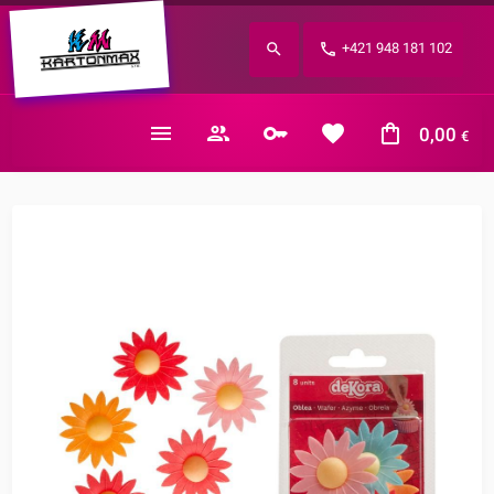
Zabudnuté heslo?
+421 948 181 102
E-mail
0,00
€
Nákupný košík je prázdny