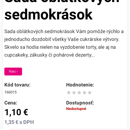
sedmokrások
Sada oblátkových sedmokrások Vám pomôže rýchlo a
jednoducho dozdobiť všetky Vaše cukrárske výtvory.
Skvelo sa hodia nielen na vyzdobenie torty, ale aj na
cupcakeky, zákusky či pohárové dezerty...
Viac ›
Kód tovaru:
Hodnotenie:
166015
Cena:
Dostupnosť:
Nedostupné
1,10
€
1,35
€
s DPH