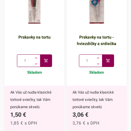
Prskavky na tortu
Prskavky na tortu -
hviezdičky a srdiečka
Skladom
Skladom
Ak Vás už nudia klasické
Ak Vás už nudia klasické
tortové sviečky, tak Vám
tortové sviečky, tak Vám
ponúkame skvelú
ponúkame skvelú
1,50
€
3,06
€
alternatívu. Prskavky na tortu
alternatívu. Prskavky na tortu
sú mimoriadne efektným
- hviezdičky a srdiečka sú
1,85
€
s DPH
3,76
€
s DPH
doplnkom nielen na torty, ale
mimoriadne efektným