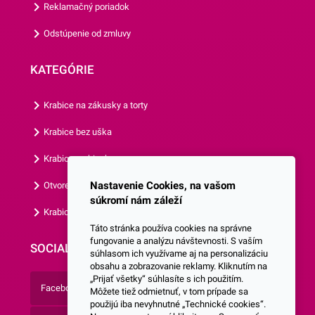
rôznymi intoleranciami.Ich
Reklamačný poriadok
použitie zvládne úplne každý!
Odstúpenie od zmluvy
Kvetinky jednoducho
pripevníte na dezerty
KATEGÓRIE
krémom podľa Vašich
predstáv. V prípade torty
Krabice na zákusky a torty
potiahnutej fondánom alebo
marcipánom odporúčame
Krabice bez uška
použiť na upevnenie trochu
Krabice s okienkom
cukrárskeho lepidla či medu.
Oblátkové dekorácie
Nastavenie Cookies, na vašom
Otvorená krabica
odporúčame uložiť na dezert
súkromí nám záleží
Krabice s vlastným logom
krátko pred servírovaním,
Táto stránka používa cookies na správne
aby ste predišli navlhnutiu
fungovanie a analýzu návštevnosti. S vaším
SOCIALNE SIETE
oblátok
súhlasom ich využívame aj na personalizáciu
obsahu a zobrazovanie reklamy. Kliknutím na
„Prijať všetky“ súhlasíte s ich použitím.
Facebook
Môžete tiež odmietnuť, v tom prípade sa
použijú iba nevyhnutné „Technické cookies“.