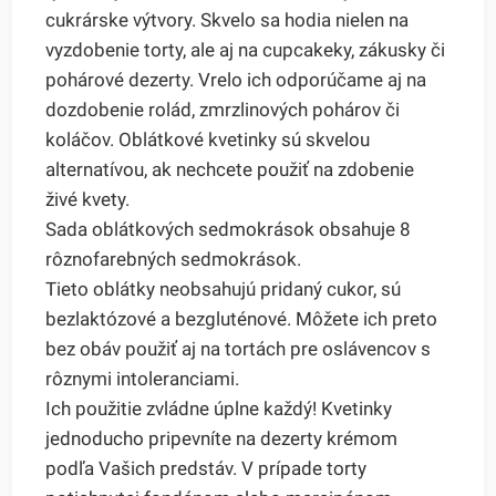
cukrárske výtvory. Skvelo sa hodia nielen na
vyzdobenie torty, ale aj na cupcakeky, zákusky či
pohárové dezerty. Vrelo ich odporúčame aj na
dozdobenie rolád, zmrzlinových pohárov či
koláčov. Oblátkové kvetinky sú skvelou
alternatívou, ak nechcete použiť na zdobenie
živé kvety.
Sada oblátkových sedmokrások obsahuje 8
rôznofarebných sedmokrások.
Tieto oblátky neobsahujú pridaný cukor, sú
bezlaktózové a bezgluténové. Môžete ich preto
bez obáv použiť aj na tortách pre oslávencov s
rôznymi intoleranciami.
Ich použitie zvládne úplne každý! Kvetinky
jednoducho pripevníte na dezerty krémom
podľa Vašich predstáv. V prípade torty