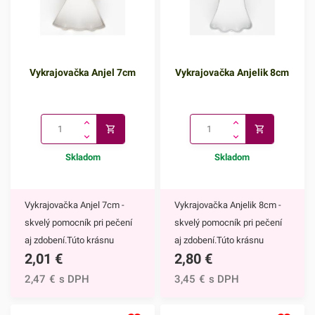
svojich blízkych špeciálnym dezertom, naše
vykrajovačky vám pomôžu vytvoriť perfektné a
jedinečné pochúťky.
Vykrajovačka Anjel 7cm
Vykrajovačka Anjelik 8cm
Skladom
Skladom
Vykrajovačka Anjel 7cm -
Vykrajovačka Anjelik 8cm -
skvelý pomocník pri pečení
skvelý pomocník pri pečení
aj zdobení.Túto krásnu
aj zdobení.Túto krásnu
2,01
€
2,80
€
vykrajovačku z
vykrajovačku z
nehrdzavejúcej ocele môžete
nehrdzavejúcej ocele môžete
2,47
€
s DPH
3,45
€
s DPH
použiť na vykrajovanie
použiť na vykrajovanie
medovníčkov, čajového
medovníčkov, čajového