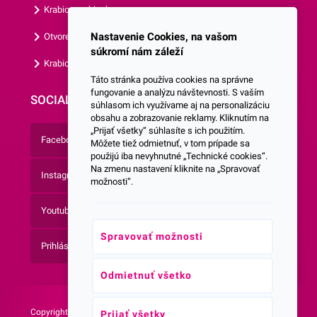
Krabice s okienkom
Nastavenie Cookies, na vašom
Otvorená krabica
súkromí nám záleží
Krabice s vlastným logom
Táto stránka používa cookies na správne
fungovanie a analýzu návštevnosti. S vaším
SOCIALNE SIETE
súhlasom ich využívame aj na personalizáciu
obsahu a zobrazovanie reklamy. Kliknutím na
„Prijať všetky“ súhlasíte s ich použitím.
Facebook
Môžete tiež odmietnuť, v tom prípade sa
použijú iba nevyhnutné „Technické cookies“.
Na zmenu nastavení kliknite na „Spravovať
Instagram
možnosti“.
Youtube
Spravovať možnosti
Prihlásenie do Newsletteru
Odmietnuť všetko
Copyright © 2026 -
Web vytvorila agentúra:
Prijať všetky