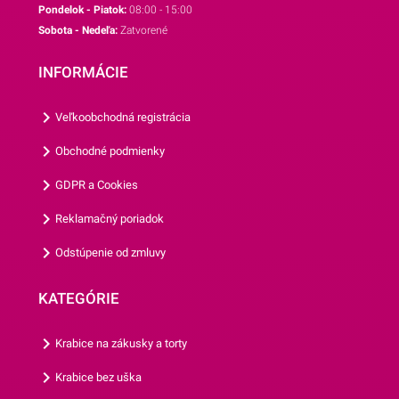
7cm má výšku 7 cm a šírku 5
8,5 cm.Odporúčame Vám
Pondelok - Piatok:
08:00 - 15:00
cmOdporúčame Vám
prezrieť si aj ostatné
Sobota - Nedeľa:
Zatvorené
prezrieť si aj ostatné
vykrajovačky z našej ponuky.
vykrajovačky z našej ponuky.
INFORMÁCIE
Veľkoobchodná registrácia
Obchodné podmienky
GDPR a Cookies
Reklamačný poriadok
Odstúpenie od zmluvy
KATEGÓRIE
Krabice na zákusky a torty
Krabice bez uška