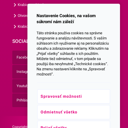
Krabice s okienkom
Nastavenie Cookies, na vašom
Otvorená krabica
súkromí nám záleží
Krabice s vlastným logom
Táto stránka používa cookies na správne
fungovanie a analýzu návštevnosti. S vaším
SOCIALNE SIETE
súhlasom ich využívame aj na personalizáciu
obsahu a zobrazovanie reklamy. Kliknutím na
„Prijať všetky“ súhlasíte s ich použitím.
Facebook
Môžete tiež odmietnuť, v tom prípade sa
použijú iba nevyhnutné „Technické cookies“.
Na zmenu nastavení kliknite na „Spravovať
Instagram
možnosti“.
Youtube
Spravovať možnosti
Prihlásenie do Newsletteru
Odmietnuť všetko
Copyright © 2026 -
Web vytvorila agentúra:
Prijať všetky