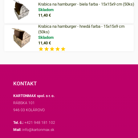
Krabica na hamburger - biela farba - 15x15x9 cm (50ks)
Skladom
11,40
€
Krabica na hamburger - hnedá farba - 15x15x9 cm
(50ks)
Skladom
11,40
€
KONTAKT
KARTONMAX spol. s r. o.
RÁBSKA 101
946 03 KOLÁROVO
Tel. č.:
+421 948 181 102
Mail:
info@kartonmax.sk