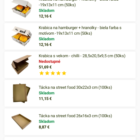
-19x13x11 cm (50ks)
Skladom
12,16
€
Krabica na hamburger + hranolky - biela farba s
motívom -19x13x11 cm (50ks)
Skladom
12,16
€
Krabica s vekom - chilli - 28,5x20,5x9,5 cm (50ks)
Nedostupné
51,69
€
Tácka na street food 30x22x3 cm (100ks)
Skladom
11,15
€
Tácka na street food 26x16x3 cm (100ks)
Skladom
8,87
€