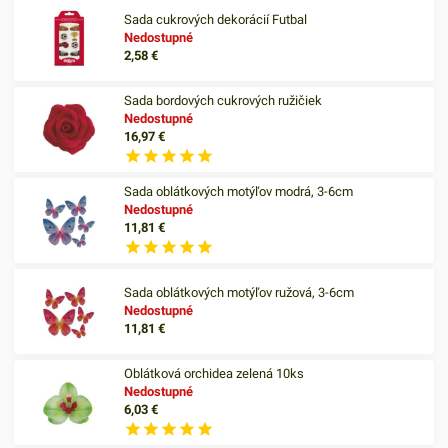
Sada cukrových dekorácií Futbal
Nedostupné
2,58
€
Sada bordových cukrových ružičiek
Nedostupné
16,97
€
Sada oblátkových motýľov modrá, 3-6cm
Nedostupné
11,81
€
Sada oblátkových motýľov ružová, 3-6cm
Nedostupné
11,81
€
Oblátková orchidea zelená 10ks
Nedostupné
6,03
€