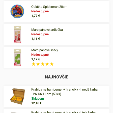
Oblátka Spiderman 20cm
Nedostupné
1,77
€
Marcipánové srdiečka
Nedostupné
1,11
€
Marcipánové lístky
Nedostupné
1,17
€
NAJNOVŠIE
Krabica na hamburger + hranolky - hnedá farba
-19x13x11 cm (50ks)
Skladom
12,16
€
Krabica na hamburger + hranolky - biela farba