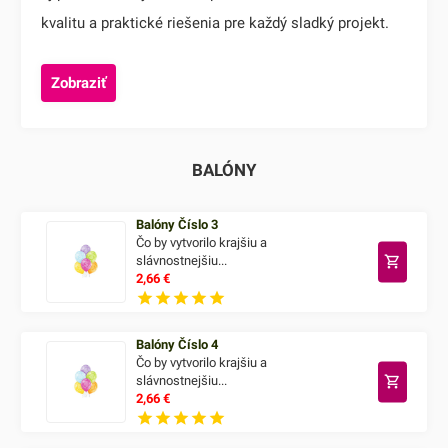
kvalitu a praktické riešenia pre každý sladký projekt.
Zobraziť
BALÓNY
Balóny Číslo 3
Čo by vytvorilo krajšiu a
slávnostnejšiu...
2,66
€
Balóny Číslo 4
Čo by vytvorilo krajšiu a
slávnostnejšiu...
2,66
€