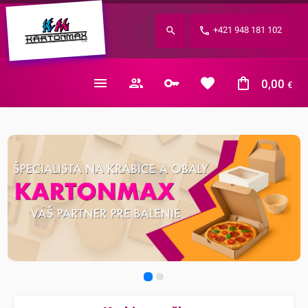
Zabudnuté heslo?
+421 948 181 102
E-mail
0,00
€