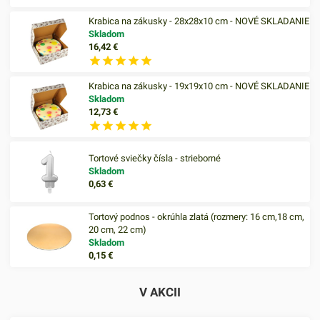
Krabica na zákusky - 28x28x10 cm - NOVÉ SKLADANIE
Skladom
16,42
€
Krabica na zákusky - 19x19x10 cm - NOVÉ SKLADANIE
Skladom
12,73
€
Tortové sviečky čísla - strieborné
Skladom
0,63
€
Tortový podnos - okrúhla zlatá (rozmery: 16 cm,18 cm,
20 cm, 22 cm)
Skladom
0,15
€
V AKCII