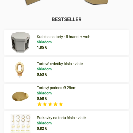
BESTSELLER
Krabica na torty - 8 hranol + vrch
Skladom
1,85
€
Tortové sviečky čísla - zlaté
Skladom
0,63
€
Tortový podnos Ø 28cm
Skladom
0,68
€
Prskavky na tortu čísla - zlaté
Skladom
0,82
€