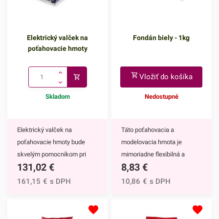
Elektrický valček na
Fondán biely - 1kg
poťahovacie hmoty
Vložiť do košíka
Skladom
Nedostupné
Elektrický valček na
Táto poťahovacia a
poťahovacie hmoty bude
modelovacia hmota je
skvelým pomocníkom pri
mimoriadne flexibilná a
131,02
€
8,83
€
dekorovaní Vašich dezertov
ľahko spracovateľná. Je
fondánom alebo inými
ideálnou voľbou nielen pre
161,15
€
s DPH
10,86
€
s DPH
poťahovacími hmotami.
profesionálnych cukrárov,
Tento skvelý prístroj ponúka
ale rovnako aj pre
najjednoduchší spôsob
začiatočníkov. Biely fondán