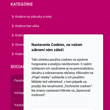
KATEGÓRIE
Krabice na zákusky a torty
Krabice bez uška
Krabice s okienkom
Nastavenie Cookies, na vašom
Otvorená krabica
súkromí nám záleží
Krabice s vlastným logom
Táto stránka používa cookies na správne
fungovanie a analýzu návštevnosti. S vaším
SOCIALNE SIETE
súhlasom ich využívame aj na personalizáciu
obsahu a zobrazovanie reklamy. Kliknutím na
„Prijať všetky“ súhlasíte s ich použitím.
Facebook
Môžete tiež odmietnuť, v tom prípade sa
použijú iba nevyhnutné „Technické cookies“.
Na zmenu nastavení kliknite na „Spravovať
Instagram
možnosti“.
Youtube