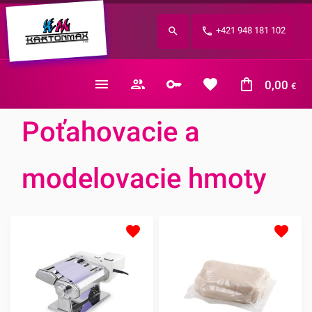
Zabudnuté heslo?
+421 948 181 102
E-mail
0,00
€
Poťahovacie a
modelovacie hmoty