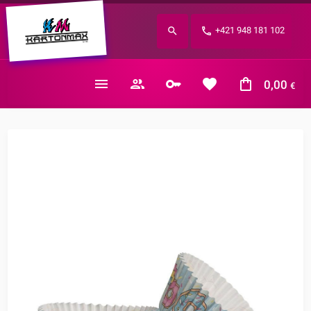
Zabudnuté heslo?
+421 948 181 102
E-mail
0,00
€
Nákupný košík je prázdny