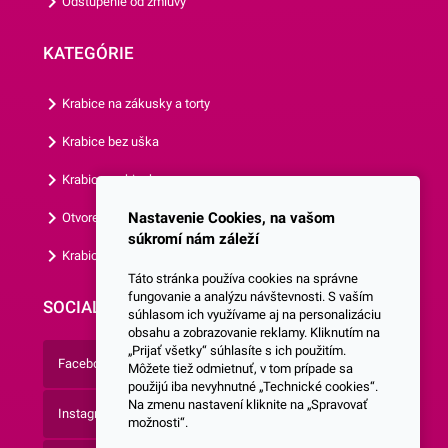
Odstúpenie od zmluvy
KATEGÓRIE
Krabice na zákusky a torty
Krabice bez uška
Krabice s okienkom
Nastavenie Cookies, na vašom
Otvorená krabica
súkromí nám záleží
Krabice s vlastným logom
Táto stránka používa cookies na správne
fungovanie a analýzu návštevnosti. S vaším
SOCIALNE SIETE
súhlasom ich využívame aj na personalizáciu
obsahu a zobrazovanie reklamy. Kliknutím na
„Prijať všetky“ súhlasíte s ich použitím.
Facebook
Môžete tiež odmietnuť, v tom prípade sa
použijú iba nevyhnutné „Technické cookies“.
Na zmenu nastavení kliknite na „Spravovať
Instagram
možnosti“.