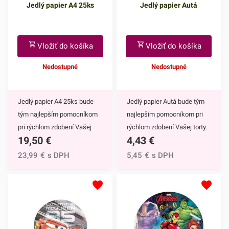
Jedlý papier A4 25ks
Jedlý papier Autá
Vložiť do košíka
Vložiť do košíka
Nedostupné
Nedostupné
Jedlý papier A4 25ks bude
Jedlý papier Autá bude tým
tým najlepším pomocníkom
najlepším pomocníkom pri
pri rýchlom zdobení Vašej
rýchlom zdobení Vašej torty.
19,50
€
4,43
€
torty. Jeho použitie je
Jeho využitie je mimoriadne
mimoriadne jednoduché a
jednoduché a rýchle, ale
23,99
€
s DPH
5,45
€
s DPH
rýchle, ale výsledok bude
výsledok bude zaručene
zaručene hotovým
hotovým umeleckým dielom.
umeleckým dielom.Jedlý
Priemer obrázka je 20
papier A4 25ks môžete
cm.Jedlý papier Autá
použiť na tlač vlastných
znázorňuje hlavnú