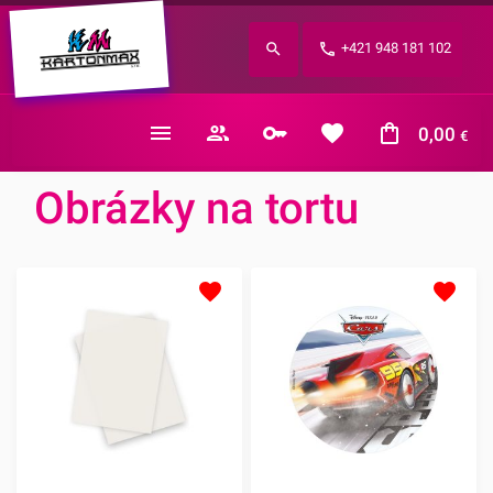
Zabudnuté heslo?
+421 948 181 102
E-mail
0,00
€
Obrázky na tortu