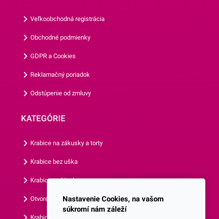
figúrky z našej ponuky.
figúrky z našej ponuky.
Veľkoobchodná registrácia
Obchodné podmienky
GDPR a Cookies
Reklamačný poriadok
Odstúpenie od zmluvy
KATEGÓRIE
Krabice na zákusky a torty
Krabice bez uška
Krabice s okienkom
Nastavenie Cookies, na vašom
Otvorená krabica
súkromí nám záleží
Krabice s vlastným logom