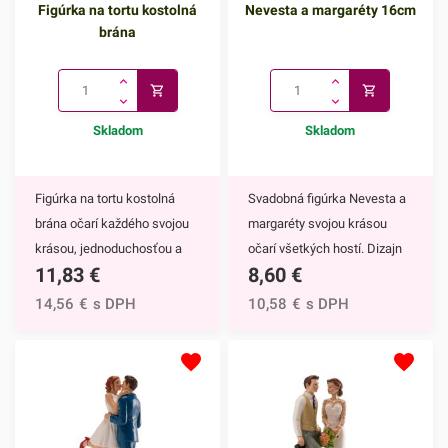
Figúrka na tortu kostolná
Nevesta a margaréty 16cm
brána
Skladom
Skladom
Figúrka na tortu kostolná
Svadobná figúrka Nevesta a
brána očarí každého svojou
margaréty svojou krásou
krásou, jednoduchosťou a
očarí všetkých hostí. Dizajn
11,83
€
8,60
€
eleganciou. Bude nádhernou
tejto dekorácie je
ozdobou na každej
mimoriadne prepracovaný a
14,56
€
s DPH
10,58
€
s DPH
slávnostnej torte.Soška
moderný. Figúrka pôsobí
znázorňuje iba vyzdobenú
veľmi elegantne a
kostolnú bránu, takže ju
romanticky.Soška
môžete využiť nielen na
znázorňuje nevestu, ktorá
svadobné torty, ale rovnako
drží kyticu