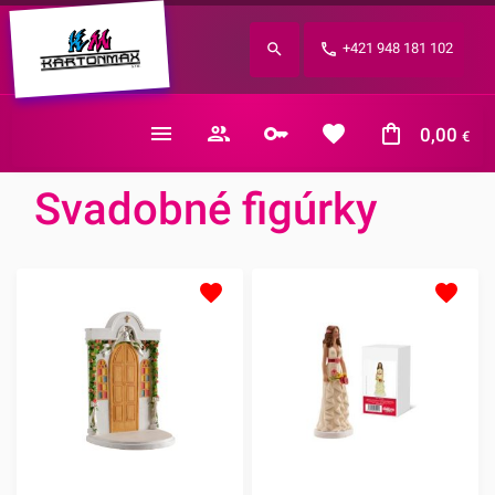
Zabudnuté heslo?
+421 948 181 102
E-mail
0,00
€
Svadobné figúrky