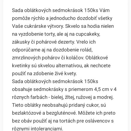
Sada oblátkových sedmokrások 150ks Vám
pomôže rýchlo a jednoducho dozdobiť všetky
Vaše cukrárske výtvory. Skvelo sa hodia nielen
na vyzdobenie torty, ale aj na cupcakeky,
zákusky či pohárové dezerty. Vrelo ich
odporúčame aj na dozdobenie rolád,
zmrzlinových pohárov či koláčov. Oblátkové
kvetinky sú skvelou alternatívou, ak nechcete
použiť na zdobenie živé kvety.
Sada oblátkových sedmokrások 150ks
obsahuje sedmokrásky s priemerom 4,5 cm v 4
rôznych farbách - bielej, žltej, ružovej a modrej.
Tieto oblátky neobsahujú pridaný cukor, sú
bezlaktózové a bezgluténové. Môžete ich preto
bez obáv použiť aj na tortách pre oslávencov s
rôznymi intoleranciami.