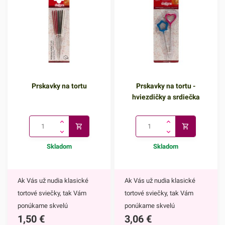
Prskavky na tortu
Prskavky na tortu -
hviezdičky a srdiečka
Skladom
Skladom
Ak Vás už nudia klasické
Ak Vás už nudia klasické
tortové sviečky, tak Vám
tortové sviečky, tak Vám
ponúkame skvelú
ponúkame skvelú
1,50
€
3,06
€
alternatívu. Prskavky na tortu
alternatívu. Prskavky na tortu