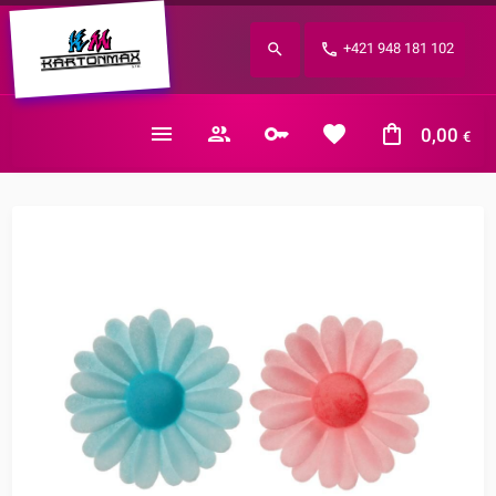
Zabudnuté heslo?
+421 948 181 102
E-mail
0,00
€
Nákupný košík je prázdny