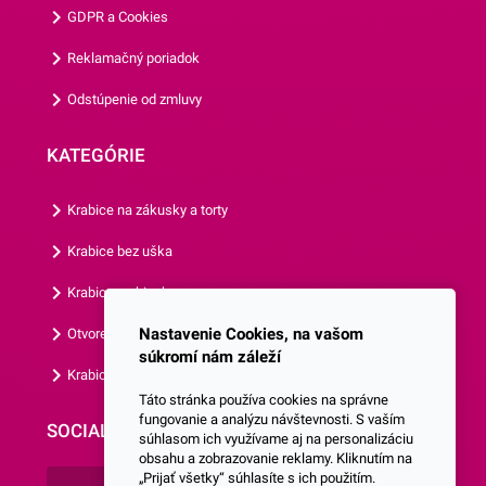
GDPR a Cookies
použitie zvládne úplne každý!
Kvetinky jednoducho
Reklamačný poriadok
pripevníte na dezerty
Odstúpenie od zmluvy
krémom podľa Vašich
predstáv. V prípade torty
KATEGÓRIE
potiahnutej fondánom alebo
marcipánom odporúčame
Krabice na zákusky a torty
použiť na upevnenie trochu
cukrárskeho lepidla či medu.
Krabice bez uška
Oblátkové dekorácie
Krabice s okienkom
odporúčame uložiť na dezert
krátko pred servírovaním,
Nastavenie Cookies, na vašom
Otvorená krabica
aby ste predišli navlhnutiu
súkromí nám záleží
Krabice s vlastným logom
oblátok v prípade vlhších
Táto stránka používa cookies na správne
krémov alebo
fungovanie a analýzu návštevnosti. S vaším
SOCIALNE SIETE
dezertov.Chráňte pred
súhlasom ich využívame aj na personalizáciu
obsahu a zobrazovanie reklamy. Kliknutím na
priamym sv
„Prijať všetky“ súhlasíte s ich použitím.