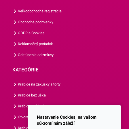
Vašich predstáv. V prípade
aby ste predišli navlhnutiu
torty potiahnutej fondánom
alebo roztopeniu v prípade
Veľkoobchodná registrácia
alebo marcipánom
vlhších krémov alebo
Obchodné podmienky
odporúčame použiť na
dezertov.Chráňte ich pred
upevnenie trochu
priamym svetlom a
GDPR a Cookies
cukrárskeho lepidla či medu.
vlhkosťou. Odporúčame ich
Reklamačný poriadok
Cukrové dekorácie
skladovať v originálnom
odporúčame uložiť na dezert
balení.Odporúčame Vám
Odstúpenie od zmluvy
krátko pred servírovaním,
prezrieť si aj
aby ste predišli navlhnutiu
KATEGÓRIE
alebo roztopeniu v prípade
vlhších krémov alebo
Krabice na zákusky a torty
Krabice bez uška
Krabice s okienkom
Nastavenie Cookies, na vašom
Otvorená krabica
súkromí nám záleží
Krabice s vlastným logom