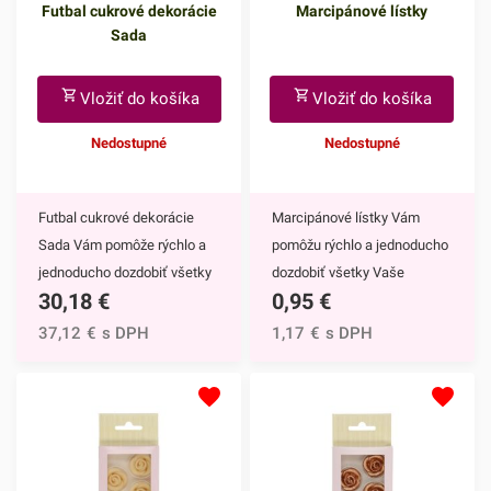
Futbal cukrové dekorácie
Marcipánové lístky
Sada
Vložiť do košíka
Vložiť do košíka
Nedostupné
Nedostupné
Futbal cukrové dekorácie
Marcipánové lístky Vám
Sada Vám pomôže rýchlo a
pomôžu rýchlo a jednoducho
jednoducho dozdobiť všetky
dozdobiť všetky Vaše
30,18
€
0,95
€
Vaše cukrárske výtvory.
cukrárske výtvory. Skvelo sa
Skvelo sa hodia nielen na
hodia nielen na vyzdobenie
37,12
€
s DPH
1,17
€
s DPH
vyzdobenie torty, ale aj na
torty, ale aj na cupcakeky,
cupcakeky, zákusky či
zákusky či pohárové dezerty.
pohárové dezerty. Vrelo ich
Vrelo ich odporúčame aj na
odporúčame aj na
dozdobenie rolád,
dozdobenie rolád,
zmrzlinových pohárov či