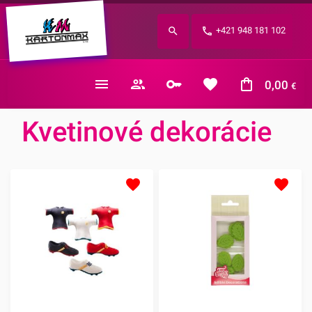
Zabudnuté heslo?
+421 948 181 102
E-mail
0,00
€
Kvetinové dekorácie