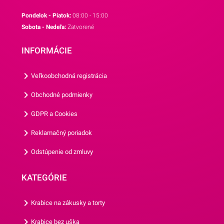
prezrieť si aj ďalšie naše
priamy styk s potravinami a
Pondelok - Piatok:
08:00 - 15:00
sady na muffiny.
taktiež na pečenie.Sada na
Sobota - Nedeľa:
Zatvorené
muffiny Trollovia obsahuje
48 košíčkov a 24
INFORMÁCIE
papierových
zápichov.Odporúčame Vám
Veľkoobchodná registrácia
aj naše ďalšie sady na
Obchodné podmienky
muffiny.
GDPR a Cookies
Reklamačný poriadok
Odstúpenie od zmluvy
KATEGÓRIE
Krabice na zákusky a torty
Krabice bez uška