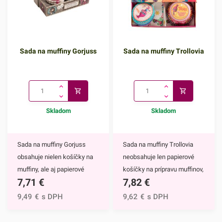
Sada na muffiny Gorjuss
Sada na muffiny Trollovia
Skladom
Skladom
Sada na muffiny Gorjuss
Sada na muffiny Trollovia
obsahuje nielen košíčky na
neobsahuje len papierové
muffiny, ale aj papierové
košíčky na prípravu muffinov,
7,71
€
7,82
€
zápichy, ktorými viete Vaše
cupcakekov a iných
výtvory dozdobiť.Hlavným
dezertov. Jej súčasťou sú aj
9,49
€
s DPH
9,62
€
s DPH
motívom košíčkov a ozdôb
krásne papierové zápichy,
na zapichnutie sú bábiky
ktorými viete Vaše výtvory