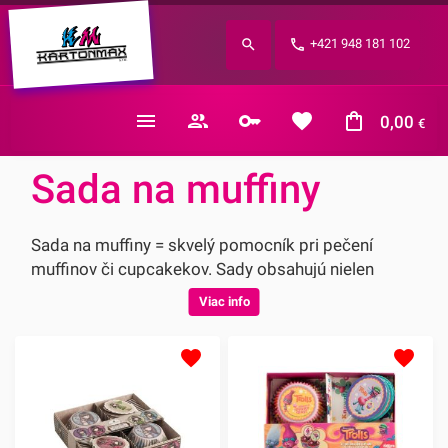
Zabudnuté heslo?
+421 948 181 102
E-mail
0,00
€
Sada na muffiny
Sada na muffiny = skvelý pomocník pri pečení
muffinov či cupcakekov. Sady obsahujú nielen
košíčky na pečenie, ale aj doplnky na dozdobenie
Viac info
Vašich dezertov.