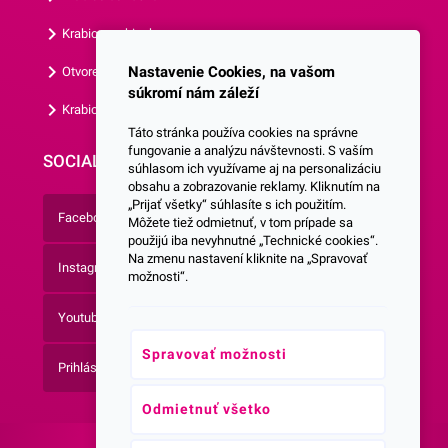
Krabice s okienkom
Nastavenie Cookies, na vašom
Otvorená krabica
súkromí nám záleží
Krabice s vlastným logom
Táto stránka používa cookies na správne
fungovanie a analýzu návštevnosti. S vaším
SOCIALNE SIETE
súhlasom ich využívame aj na personalizáciu
obsahu a zobrazovanie reklamy. Kliknutím na
„Prijať všetky“ súhlasíte s ich použitím.
Facebook
Môžete tiež odmietnuť, v tom prípade sa
použijú iba nevyhnutné „Technické cookies“.
Na zmenu nastavení kliknite na „Spravovať
Instagram
možnosti“.
Youtube
Spravovať možnosti
Prihlásenie do Newsletteru
Odmietnuť všetko