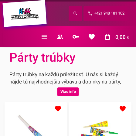
Zabudnuté heslo?
+421 948 181 102
E-mail
0,00
€
Párty trúbky
Párty trúbky na každú príležitosť. U nás si každý
nájde tú najvhodnejšiu výbavu a doplnky na párty,
rodinnú oslavu či podujatie.
Viac info