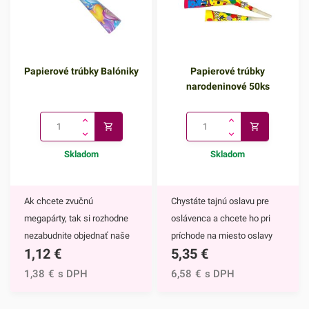
Papierové trúbky Balóniky
Papierové trúbky
narodeninové 50ks
Skladom
Skladom
Ak chcete zvučnú
Chystáte tajnú oslavu pre
megapárty, tak si rozhodne
oslávenca a chcete ho pri
nezabudnite objednať naše
príchode na miesto oslavy
1,12
€
5,35
€
papierové trúbky Balóniky.
skutočne prekvapiť? Tak
Bude to úžasný doplnok na
naše Papierové trúbky
1,38
€
s DPH
6,58
€
s DPH
všetky oslavy, strenutia či
narodeninové 50ks budú tou
podujatia. Vybláznite sa s
správnou voľbou. S týmto