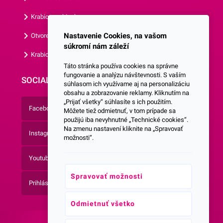
Krabice s okienkom
Nastavenie Cookies, na vašom
Otvorená krabica
súkromí nám záleží
Krabice s vlastným logom
Táto stránka používa cookies na správne
fungovanie a analýzu návštevnosti. S vaším
SOCIALNE SIETE
súhlasom ich využívame aj na personalizáciu
obsahu a zobrazovanie reklamy. Kliknutím na
„Prijať všetky“ súhlasíte s ich použitím.
Facebook
Môžete tiež odmietnuť, v tom prípade sa
použijú iba nevyhnutné „Technické cookies“.
Na zmenu nastavení kliknite na „Spravovať
Instagram
možnosti“.
Youtube
Spravovať možnosti
Prihlásenie do Newsletteru
Odmietnuť všetko