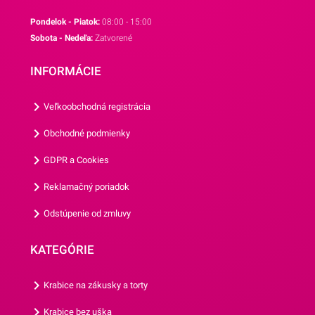
trúbka má dĺžku 20 cm, z
Pondelok - Piatok:
08:00 - 15:00
čoho 6,5 cm tvorí plastový
Sobota - Nedeľa:
Zatvorené
náustok.Šírka trúbky - 5 cm a
0,9 cm.Odporúčame Vám aj
INFORMÁCIE
ostatné párty doplnky z našej
ponuky.
Veľkoobchodná registrácia
Obchodné podmienky
GDPR a Cookies
Reklamačný poriadok
Odstúpenie od zmluvy
KATEGÓRIE
Krabice na zákusky a torty
Krabice bez uška