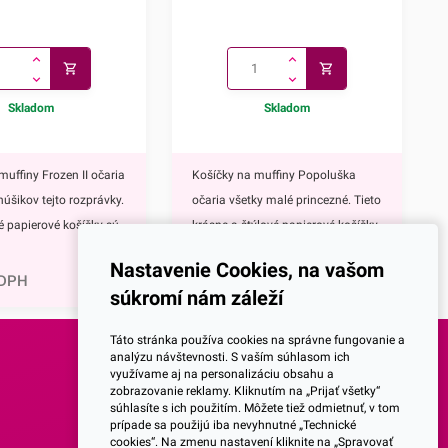
Skladom
Skladom
muffiny Frozen II očaria
Košíčky na muffiny Popoluška
núšikov tejto rozprávky.
očaria všetky malé princezné. Tieto
vé papierové košíčky sú
krásne a štýlové papierové košíčky
0,81
€
 výbavou pri príprave
sú neodmysliteľnou výbavou pri
Nastavenie Cookies, na vašom
upcakekov ale aj
príprave muffinov, cupcakekov ale
 DPH
1,00
€
s DPH
súkromí nám záleží
ch sladkých
aj rôznych iných sladkých
lavným motívom
dezertov.Hlavným motívom týchto
Táto stránka používa cookies na správne fungovanie a
 hrdinky Disney
košíčkov je Popoluška, ktrorá je
analýzu návštevnosti. S vaším súhlasom ich
využívame aj na personalizáciu obsahu a
ozen II - Elsa a
hlavnou postavou jednej z
SOCIALNE SIETE
zobrazovanie reklamy. Kliknutím na „Prijať všetky“
ky s týmto krásnym
najznámejších Disney
súhlasíte s ich použitím. Môžete tiež odmietnuť, v tom
prípade sa použijú iba nevyhnutné „Technické
žijete nielen na
rozprávok.Využijete ich na
Facebook
cookies“. Na zmenu nastavení kliknite na „Spravovať