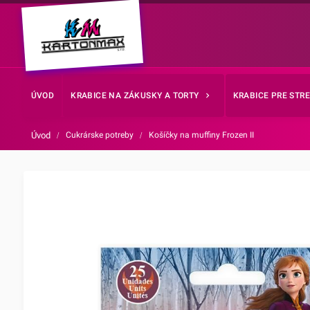
ÚVOD
KRABICE NA ZÁKUSKY A TORTY
KRABICE PRE STR
Úvod
/
Cukrárske potreby
/
Košíčky na muffiny Frozen II