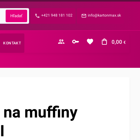
Zabudnuté heslo?
+421 948 181 102
info@kartonmax.sk
E-mail
0,00
€
KONTAKT
Nákupný košík je prázdny
 na muffiny
I