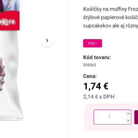
Košíčky na muffiny Froz
štýlové papierové košíč
cupcakekov ale aj rôzny
›
Viac ›
Kód tovaru:
339262
Cena:
1,74
€
2,14
€
s DPH