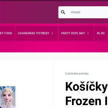
EET FOOD
CUKRÁRSKE POTREBY
PÁRTY DOPLNKY
BLOG
Cukrárske potreby
Košíčky
Frozen I