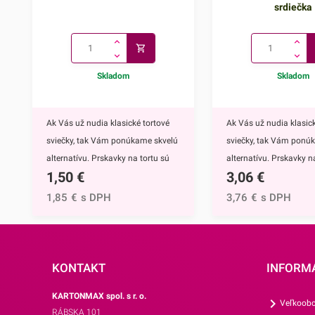
srdiečka
Skladom
Skladom
Ak Vás už nudia klasické tortové
Ak Vás už nudia klasick
sviečky, tak Vám ponúkame skvelú
sviečky, tak Vám ponú
alternatívu. Prskavky na tortu sú
alternatívu. Prskavky na
1,50
€
3,06
€
mimoriadne efektným doplnkom
hviezdičky a srdiečka s
nielen na torty, ale môžete ich
mimoriadne efektným
1,85
€
s DPH
3,76
€
s DPH
využiť aj na ozdobenie muffinov,
nielen na torty, ale môž
cupcakekov alebo iných
využiť aj na ozdobenie 
dezertov.Týmto skvelým doplnkom
cupcakekov alebo inýc
ohúrite každého. Navyše tortu
dezertov.Prskavky na to
KONTAKT
INFORM
obohatíte o nádhernú sviatočnú
hviezdičky a srdiečka ur
KARTONMAX spol. s r. o.
atmosféru, či už ide o narodeniny,
neočasria iba deti. Tý
Veľkoobc
RÁBSKA 101