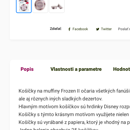
Zdieľať:
Facebook
Twitter
Poslať
Popis
Vlastnosti a parametre
Hodnot
Košíčky na muffiny Frozen II očaria všetkých fanúš
ale aj rôznych iných sladkých dezertov.
Hlavným motívom košíčkov sú hrdinky Disney rozprá
Košíčky s týmto krásnym motívom využijete nielen n
Košíčky sú vyrábané z papiera, ktorý je vhodný na p
Jedno balenie obsahuje 25 košíčkov.