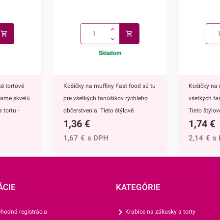
Skladom
é tortové
Košíčky na muffiny Fast food sú tu
Košíčky na 
kame skvelú
pre všetkých fanúšikov rýchleho
všetkých fa
 tortu -
občerstvenia. Tieto štýlové
Tieto štýlo
1,36
€
1,74
€
ú
papierové košíčky sú nevyhnutnou
nevyhnutnou
 doplnkom
výbavou pri príprave muffinov,
muffinov, c
1,67
€
s DPH
2,14
€
s
ete ich
cupcakekov ale aj rôznych iných
rôznych iný
muffinov,
sladkých dezertov.Ich všestranný
dezertov.H
h
dizajn využijete na každodenné
košíčkov sú
rtu -
pečenie ale aj na rôzne príležitosti
rozprávky Fr
ÁCIE
KATEGÓRIE
čite
či oslavy.Košíčky sú vyrábané z
Anna.Košíč
mto skvelým
papiera, ktorý je vhodný na priamy
motívom vyu
hodná registrácia
Krabice na zákusky a torty