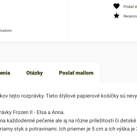
Pridať 
Recenzi
 mailom
enia
Otázky
Poslať mailom
ikov tejto rozprávky. Tieto štýlové papierové košíčky sú ne
vky Frozen II - Elsa a Anna.
a každodenné pečenie ale aj na rôzne príležitosti či detské 
riamy styk s potravinami. Ich priemer je 5 cm a ich výška je