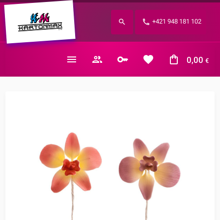
Zabudnuté heslo?
+421 948 181 102
E-mail
0,00
€
Nákupný košík je prázdny