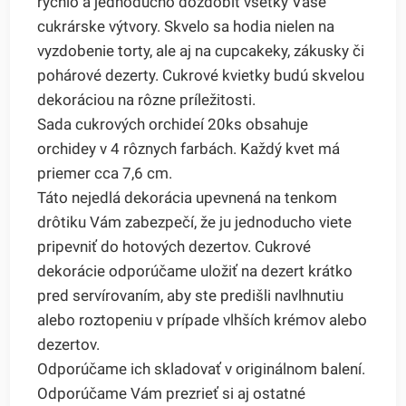
rýchlo a jednoducho dozdobiť všetky Vaše
cukrárske výtvory. Skvelo sa hodia nielen na
vyzdobenie torty, ale aj na cupcakeky, zákusky či
pohárové dezerty. Cukrové kvietky budú skvelou
dekoráciou na rôzne príležitosti.
Sada cukrových orchideí 20ks obsahuje
orchidey v 4 rôznych farbách. Každý kvet má
priemer cca 7,6 cm.
Táto nejedlá dekorácia upevnená na tenkom
drôtiku Vám zabezpečí, že ju jednoducho viete
pripevniť do hotových dezertov. Cukrové
dekorácie odporúčame uložiť na dezert krátko
pred servírovaním, aby ste predišli navlhnutiu
alebo roztopeniu v prípade vlhších krémov alebo
dezertov.
Odporúčame ich skladovať v originálnom balení.
Odporúčame Vám prezrieť si aj ostatné