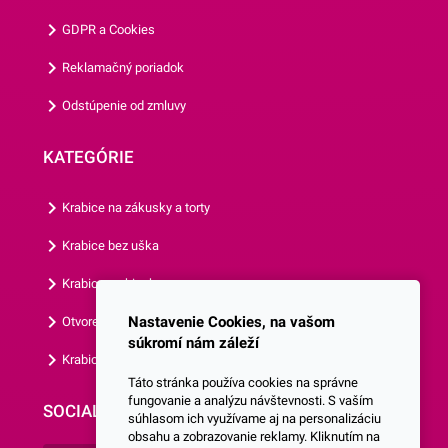
cm.Jedno balenie obsahuje
GDPR a Cookies
až 50 košíčkov.Odporúčame
Vám aj ostatné motívy
Reklamačný poriadok
našich košíčkov.
Odstúpenie od zmluvy
KATEGÓRIE
Krabice na zákusky a torty
Krabice bez uška
Krabice s okienkom
Nastavenie Cookies, na vašom
Otvorená krabica
súkromí nám záleží
Krabice s vlastným logom
Táto stránka používa cookies na správne
fungovanie a analýzu návštevnosti. S vaším
SOCIALNE SIETE
súhlasom ich využívame aj na personalizáciu
obsahu a zobrazovanie reklamy. Kliknutím na