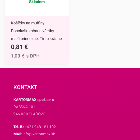
košíčkov.
Ich priemer je 5 cm a ich
Skladom
výška je 3 cm.Jedno balenie
obsahuje 25
Košíčky na muffiny
košíčkov.Odporúčame Vám
Popoluška očaria všetky
aj ostatné motívy našich
malé princezné. Tieto krásne
košíčkov.
0,81
€
a štýlové papierové košíčky
sú neodmysliteľnou výbavou
1,00
€
s DPH
pri príprave muffinov,
cupcakekov ale aj rôznych
iných sladkých
dezertov.Hlavným motívom
KONTAKT
týchto košíčkov je
KARTONMAX spol. s r. o.
Popoluška, ktrorá je hlavnou
RÁBSKA 101
postavou jednej z
946 03 KOLÁROVO
najznámejších Disney
rozprávok.Využijete ich na
Tel. č.:
+421 948 181 102
každodenné pečenie, ale aj
Mail:
info@kartonmax.sk