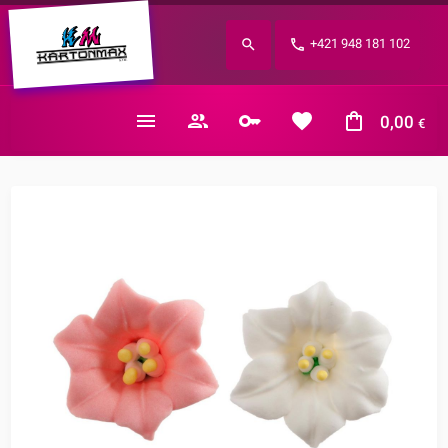
Zabudnuté heslo?
+421 948 181 102
E-mail
0,00
€
Nákupný košík je prázdny