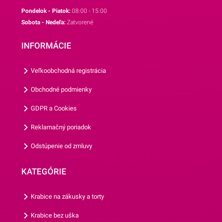
pri rôznych príležitostiach.
Pondelok - Piatok:
08:00 - 15:00
Najväčší úspech však
Sobota - Nedeľa:
Zatvorené
zrejme zožnú na detských
oslavách.Košíčky sú
INFORMÁCIE
vyrábané z papiera, ktorý je
vhodný na priamy styk s
Veľkoobchodná registrácia
potravinami. Ich priemer je 5
cm a ich výška je 3
Obchodné podmienky
cm.Jedno balenie obsahuje
GDPR a Cookies
až 50 košíčkov.Odporúčame
Vám aj ostatné motívy
Reklamačný poriadok
našich košíčkov.
Odstúpenie od zmluvy
KATEGÓRIE
Krabice na zákusky a torty
Krabice bez uška