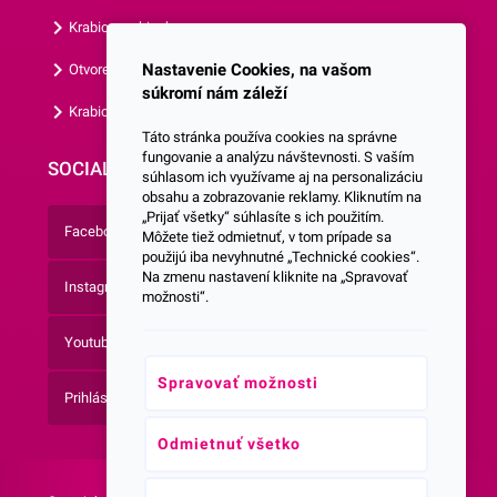
Krabice s okienkom
Nastavenie Cookies, na vašom
Otvorená krabica
súkromí nám záleží
Krabice s vlastným logom
Táto stránka používa cookies na správne
fungovanie a analýzu návštevnosti. S vaším
SOCIALNE SIETE
súhlasom ich využívame aj na personalizáciu
obsahu a zobrazovanie reklamy. Kliknutím na
„Prijať všetky“ súhlasíte s ich použitím.
Facebook
Môžete tiež odmietnuť, v tom prípade sa
použijú iba nevyhnutné „Technické cookies“.
Na zmenu nastavení kliknite na „Spravovať
Instagram
možnosti“.
Youtube
Spravovať možnosti
Prihlásenie do Newsletteru
Odmietnuť všetko