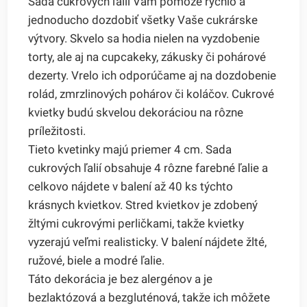
Sada cukrových ľalií Vám pomôže rýchlo a
jednoducho dozdobiť všetky Vaše cukrárske
výtvory. Skvelo sa hodia nielen na vyzdobenie
torty, ale aj na cupcakeky, zákusky či pohárové
dezerty. Vrelo ich odporúčame aj na dozdobenie
rolád, zmrzlinových pohárov či koláčov. Cukrové
kvietky budú skvelou dekoráciou na rôzne
príležitosti.
Tieto kvetinky majú priemer 4 cm. Sada
cukrových ľalií obsahuje 4 rôzne farebné ľalie a
celkovo nájdete v balení až 40 ks týchto
krásnych kvietkov. Stred kvietkov je zdobený
žltými cukrovými perličkami, takže kvietky
vyzerajú veľmi realisticky. V balení nájdete žlté,
ružové, biele a modré ľalie.
Táto dekorácia je bez alergénov a je
bezlaktózová a bezgluténová, takže ich môžete