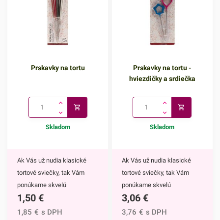
Prskavky na tortu
Prskavky na tortu -
hviezdičky a srdiečka
Skladom
Skladom
Ak Vás už nudia klasické
Ak Vás už nudia klasické
tortové sviečky, tak Vám
tortové sviečky, tak Vám
ponúkame skvelú
ponúkame skvelú
1,50
€
3,06
€
alternatívu. Prskavky na tortu
alternatívu. Prskavky na tortu
sú mimoriadne efektným
- hviezdičky a srdiečka sú
1,85
€
s DPH
3,76
€
s DPH