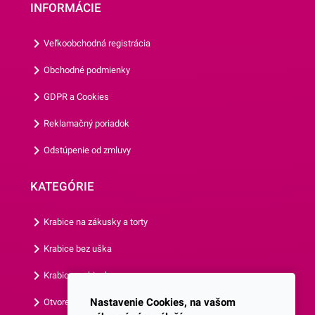
INFORMÁCIE
vyrábané z papiera, ktorý je
vhodný na priamy styk s
Veľkoobchodná registrácia
potravinami. Ich priemer je 5
cm a ich výška je 3
Obchodné podmienky
cm.Jedno balenie obsahuje
GDPR a Cookies
až 50 košíčkov.Odporúčame
Vám aj ostatné motívy
Reklamačný poriadok
našich košíčkov.
Odstúpenie od zmluvy
KATEGÓRIE
Krabice na zákusky a torty
Krabice bez uška
Krabice s okienkom
Nastavenie Cookies, na vašom
Otvorená krabica