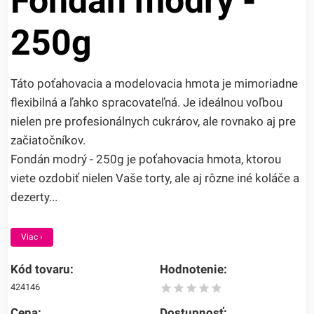
Fondán modrý -
250g
Táto poťahovacia a modelovacia hmota je mimoriadne
flexibilná a ľahko spracovateľná. Je ideálnou voľbou
nielen pre profesionálnych cukrárov, ale rovnako aj pre
začiatočníkov.
Fondán modrý - 250g je poťahovacia hmota, ktorou
viete ozdobiť nielen Vaše torty, ale aj rôzne iné koláče a
dezerty...
Viac ›
Kód tovaru:
Hodnotenie:
424146
Cena:
Dostupnosť: