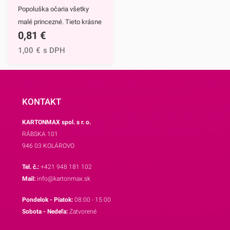
Popoluška očaria všetky
aj ostatné motívy našich
malé princezné. Tieto krásne
košíčkov.
0,81
€
a štýlové papierové košíčky
sú neodmysliteľnou výbavou
1,00
€
s DPH
pri príprave muffinov,
cupcakekov ale aj rôznych
iných sladkých
dezertov.Hlavným motívom
KONTAKT
týchto košíčkov je
KARTONMAX spol. s r. o.
Popoluška, ktrorá je hlavnou
RÁBSKA 101
postavou jednej z
946 03 KOLÁROVO
najznámejších Disney
rozprávok.Využijete ich na
Tel. č.:
+421 948 181 102
každodenné pečenie, ale aj
Mail:
info@kartonmax.sk
pri rôznych príležitostiach.
Pondelok - Piatok:
08:00 - 15:00
Najväčší úspech však
Sobota - Nedeľa:
Zatvorené
zrejme zožnú na detských
oslavách.Košíčky sú