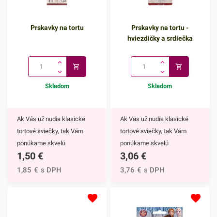
Prskavky na tortu
Prskavky na tortu -
hviezdičky a srdiečka
Skladom
Skladom
Ak Vás už nudia klasické
Ak Vás už nudia klasické
tortové sviečky, tak Vám
tortové sviečky, tak Vám
ponúkame skvelú
ponúkame skvelú
1,50
€
3,06
€
alternatívu. Prskavky na tortu
alternatívu. Prskavky na tortu
sú mimoriadne efektným
- hviezdičky a srdiečka sú
1,85
€
s DPH
3,76
€
s DPH
doplnkom nielen na torty, ale
mimoriadne efektným
môžete ich využiť aj na
doplnkom nielen na torty, ale
ozdobenie muffinov,
môžete ich využiť aj na
cupcakekov alebo iných
ozdobenie muffinov,