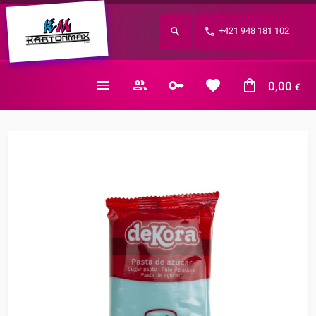
Zabudnuté heslo?
+421 948 181 102
E-mail
0,00
€
Nákupný košík je prázdny