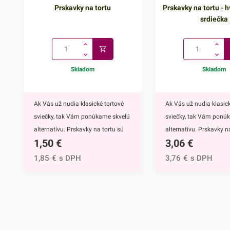
Prskavky na tortu
Prskavky na tortu - h
srdiečka
Skladom
Skladom
Ak Vás už nudia klasické tortové
Ak Vás už nudia klasick
sviečky, tak Vám ponúkame skvelú
sviečky, tak Vám ponú
alternatívu. Prskavky na tortu sú
alternatívu. Prskavky na
1,50
€
3,06
€
mimoriadne efektným doplnkom
hviezdičky a srdiečka s
nielen na torty, ale môžete ich
mimoriadne efektným
1,85
€
s DPH
3,76
€
s DPH
využiť aj na ozdobenie muffinov,
nielen na torty, ale môž
cupcakekov alebo iných
využiť aj na ozdobenie 
dezertov.Týmto skvelým doplnkom
cupcakekov alebo inýc
ohúrite každého. Navyše tortu
dezertov.Prskavky na to
obohatíte o nádhernú sviatočnú
hviezdičky a srdiečka ur