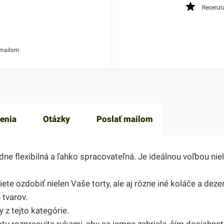
Recenzi
 mailom
enia
Otázky
Poslať mailom
 flexibilná a ľahko spracovateľná. Je ideálnou voľbou niele
ete ozdobiť nielen Vaše torty, ale aj rôzne iné koláče a deze
 tvarov.
z tejto kategórie.
tu rozpracujte rukami, aby sa jemne zahriala, čím dosiahnete