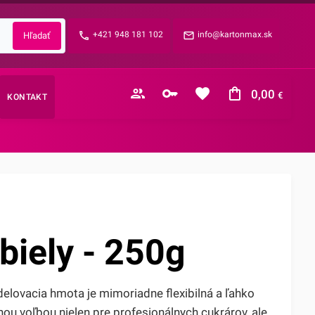
Zabudnuté heslo?
+421 948 181 102
info@kartonmax.sk
E-mail
0,00
€
KONTAKT
Nákupný košík je prázdny
biely - 250g
elovacia hmota je mimoriadne flexibilná a ľahko
nou voľbou nielen pre profesionálnych cukrárov, ale