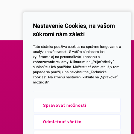
Nastavenie Cookies, na vašom
súkromí nám záleží
Táto stránka používa cookies na správne fungovanie a
analýzu návštevnosti. S vaším súhlasom ich
využívame aj na personalizáciu obsahu a
SOCIALNE SIETE
zobrazovanie reklamy. Kliknutím na „Prijať všetky“
súhlasíte s ich použitím. Môžete tiež odmietnuť, v tom
prípade sa použijú iba nevyhnutné „Technické
Facebook
cookies“. Na zmenu nastavení kliknite na „Spravovať
možnosti“.
Instagram
Spravovať možnosti
Youtube
Prihlásenie do Newsletteru
Odmietnuť všetko