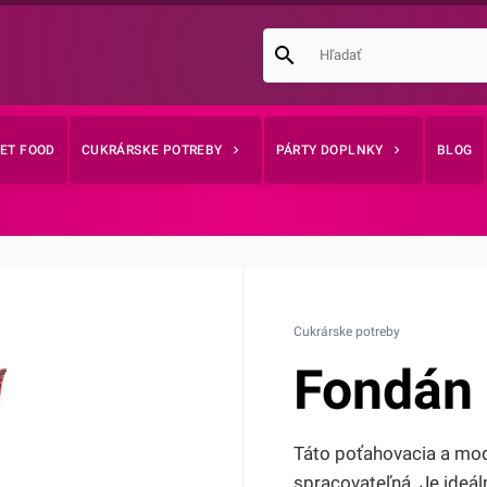
EET FOOD
CUKRÁRSKE POTREBY
PÁRTY DOPLNKY
BLOG
Cukrárske potreby
Fondán 
Táto poťahovacia a mod
spracovateľná. Je ideál