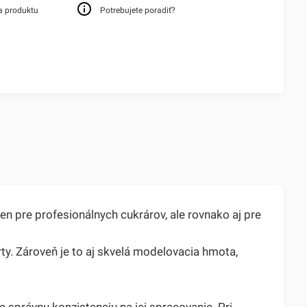
a produktu
Potrebujete poradiť?
n pre profesionálnych cukrárov, ale rovnako aj pre
rty. Zároveň je to aj skvelá modelovacia hmota,
 správnu konzistenciu na jej spracovanie. Pri