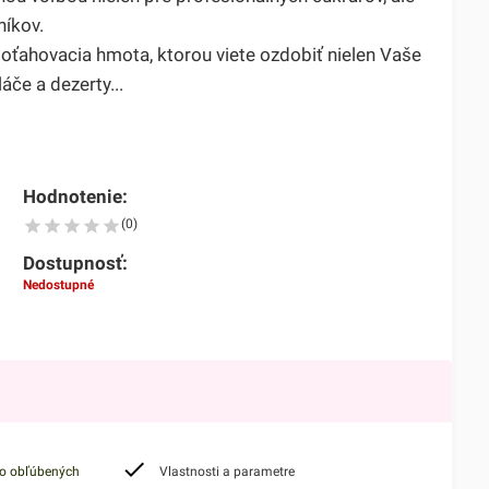
níkov.
poťahovacia hmota, ktorou viete ozdobiť nielen Vaše
láče a dezerty...
Hodnotenie:
(0)
Dostupnosť:
Nedostupné
do obľúbených
Vlastnosti a parametre