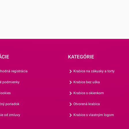
 až potom
j po úplnom
ÁCIE
KATEGÓRIE
hodná registrácia
Krabice na zákusky a torty
é podmienky
Krabice bez uška
ookies
Krabice s okienkom
ný poriadok
Otvorená krabica
ie od zmluvy
Krabice s vlastným logom