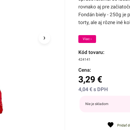
rovnako aj pre začiatoč
Fondán biely - 250g je 
torty, ale aj rôzne iné ko
›
Viac ›
Kód tovaru:
424141
Cena:
3,29
€
4,04
€
s DPH
Nie je skladom
Pridať 