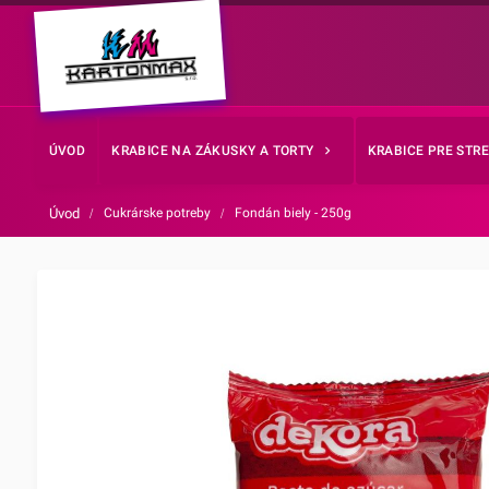
ÚVOD
KRABICE NA ZÁKUSKY A TORTY
KRABICE PRE STR
Úvod
/
Cukrárske potreby
/
Fondán biely - 250g