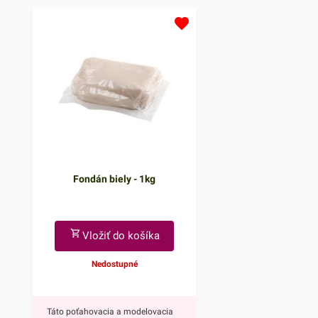
atmosféru, či už ide o narodeniny,
neočasria iba deti. Tý
svadbu alebo inú slávnostnú
doplnkom ohúrite každ
príležitosť.Jedno balenie obsahuje
Navyše tortu obohatíte
až osem farebných prskaviek.
sviatočnú atmosféru, či
Vyrábajú sa z netoxických
narodeniny, svadbu ale
materiálov, takže môžu prísť do
slávnostnú príležitosť.
kontaktu s potravinami. Prskavky
balenie obsahuje až šty
na tortu sú dlhé 17 cm a doba ich
prskavky - dve modré h
iskrenia je cca 30 sekúnd.V ponuke
dve ružové srdiečka. Vy
máme aj prskavky na tortu v tvare
netoxických materiálov,
Fondán biely - 1kg
srdiečka a hviezdičky.Prskavky
môžu prísť do kontaktu
používajte vždy podľa popisu
potravinami. Prskavky 
uvedeného na obale
dlhé 13,5 cm a doba ich
produktu!Vždy počkajte, kým
cca 25 sekúnd.V ponu
Vložiť do košíka
prskavka úplne dohorí, až potom
17cm prskavky na tort
Nedostupné
ju odstráňte z torty. Aj po úplnom
používajte vždy podľa 
dohorení sú prskavky istý čas
uvedeného na obale
horúce, preto ich odporúčame po
produktu!Vždy počkajt
Táto poťahovacia a modelovacia