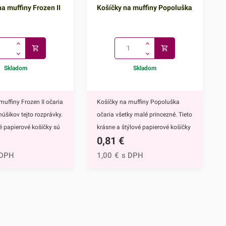
a muffiny Frozen II
Košíčky na muffiny Popoluška
Skladom
Skladom
muffiny Frozen II očaria
Košíčky na muffiny Popoluška
núšikov tejto rozprávky.
očaria všetky malé princezné. Tieto
vé papierové košíčky sú
krásne a štýlové papierové košíčky
0,81
€
 výbavou pri príprave
sú neodmysliteľnou výbavou pri
upcakekov ale aj
príprave muffinov, cupcakekov ale
 DPH
1,00
€
s DPH
ch sladkých
aj rôznych iných sladkých
lavným motívom
dezertov.Hlavným motívom týchto
 hrdinky Disney
košíčkov je Popoluška, ktrorá je
ozen II - Elsa a
hlavnou postavou jednej z
ky s týmto krásnym
najznámejších Disney