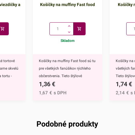
viezdičky a
Košíčky na muffiny Fast food
Košíčky n
Skladom
é tortové
Košíčky na muffiny Fast food sú tu
Košíčky na 
kame skvelú
pre všetkých fanúšikov rýchleho
všetkých fa
 tortu -
občerstvenia. Tieto štýlové
Tieto štýlo
1,36
€
1,74
€
ú
papierové košíčky sú nevyhnutnou
nevyhnutnou
 doplnkom
výbavou pri príprave muffinov,
muffinov, c
1,67
€
s DPH
2,14
€
s
ete ich
cupcakekov ale aj rôznych iných
rôznych iný
muffinov,
sladkých dezertov.Ich všestranný
dezertov.H
h
dizajn využijete na každodenné
košíčkov sú
rtu -
pečenie ale aj na rôzne príležitosti
rozprávky Fr
Podobné produkty
čite
či oslavy.Košíčky sú vyrábané z
Anna.Košíč