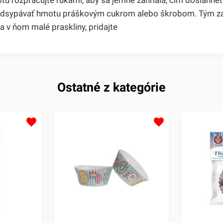
odsypávať hmotu práškovým cukrom alebo škrobom. Tým zabr
 sa v ňom malé praskliny, pridajte
Ostatné z kategórie