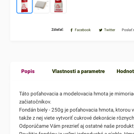
Zdieľať:
Facebook
Twitter
Poslať
Popis
Vlastnosti a parametre
Hodnot
Táto poťahovacia a modelovacia hmota je mimoriadne
začiatočníkov.
Fondán biely - 250g je poťahovacia hmota, ktorou vi
takže z nej viete vytvoriť cukrové dekorácie rôznych
Odporúčame Vám prezrieť aj ostatné naše produkty 
Použitie fondánu je veľmi jednoduché a rýchle. Hmo