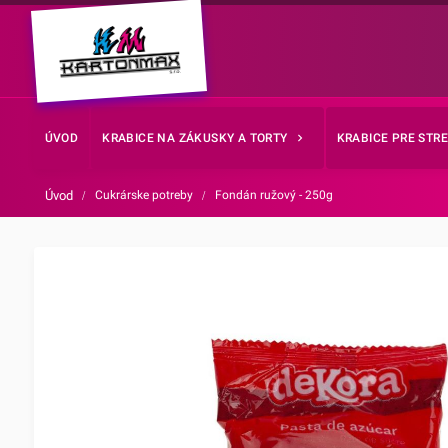
ÚVOD
KRABICE NA ZÁKUSKY A TORTY
KRABICE PRE STR
Úvod
/
Cukrárske potreby
/
Fondán ružový - 250g