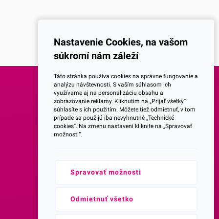
Nastavenie Cookies, na vašom
súkromí nám záleží
Táto stránka používa cookies na správne fungovanie a
analýzu návštevnosti. S vaším súhlasom ich
využívame aj na personalizáciu obsahu a
SOCIALNE SIETE
zobrazovanie reklamy. Kliknutím na „Prijať všetky“
súhlasíte s ich použitím. Môžete tiež odmietnuť, v tom
prípade sa použijú iba nevyhnutné „Technické
Facebook
cookies“. Na zmenu nastavení kliknite na „Spravovať
možnosti“.
Instagram
Spravovať možnosti
Youtube
Prihlásenie do Newsletteru
Odmietnuť všetko