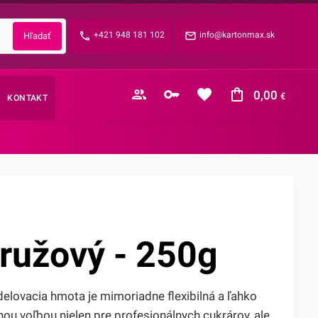
Zabudnuté heslo?
+421 948 181 102
info@kartonmax.sk
E-mail
0,00
€
KONTAKT
Nákupný košík je prázdny
ružový - 250g
elovacia hmota je mimoriadne flexibilná a ľahko
nou voľbou nielen pre profesionálnych cukrárov, ale