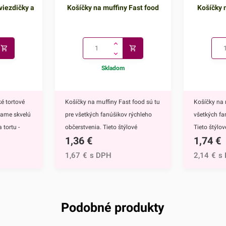
viezdičky a
Košíčky na muffiny Fast food
Košíčky n
Skladom
é tortové
Košíčky na muffiny Fast food sú tu
Košíčky na 
kame skvelú
pre všetkých fanúšikov rýchleho
všetkých fa
 tortu -
občerstvenia. Tieto štýlové
Tieto štýlo
1,36
€
1,74
€
ú
papierové košíčky sú nevyhnutnou
nevyhnutnou
 doplnkom
výbavou pri príprave muffinov,
muffinov, c
1,67
€
s DPH
2,14
€
s
ete ich
cupcakekov ale aj rôznych iných
rôznych iný
muffinov,
sladkých dezertov.Ich všestranný
dezertov.H
h
dizajn využijete na každodenné
košíčkov sú
rtu -
pečenie ale aj na rôzne príležitosti
rozprávky Fr
Podobné produkty
čite
či oslavy.Košíčky sú vyrábané z
Anna.Košíč