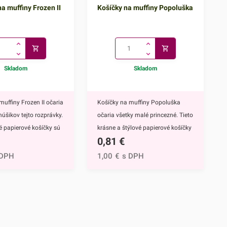
a muffiny Frozen II
Košíčky na muffiny Popoluška
Skladom
Skladom
muffiny Frozen II očaria
Košíčky na muffiny Popoluška
núšikov tejto rozprávky.
očaria všetky malé princezné. Tieto
vé papierové košíčky sú
krásne a štýlové papierové košíčky
0,81
€
 výbavou pri príprave
sú neodmysliteľnou výbavou pri
upcakekov ale aj
príprave muffinov, cupcakekov ale
 DPH
1,00
€
s DPH
ch sladkých
aj rôznych iných sladkých
lavným motívom
dezertov.Hlavným motívom týchto
 hrdinky Disney
košíčkov je Popoluška, ktrorá je
ozen II - Elsa a
hlavnou postavou jednej z
ky s týmto krásnym
najznámejších Disney