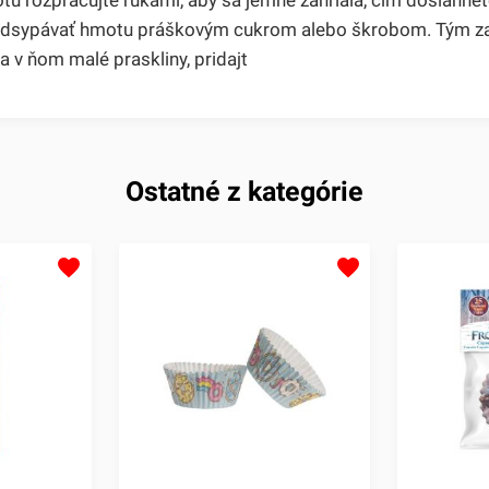
odsypávať hmotu práškovým cukrom alebo škrobom. Tým zabr
sa v ňom malé praskliny, pridajt
Ostatné z kategórie