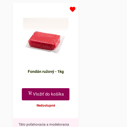
atmosféru, či už ide o narodeniny,
neočasria iba deti. Tý
svadbu alebo inú slávnostnú
doplnkom ohúrite každ
príležitosť.Jedno balenie obsahuje
Navyše tortu obohatíte
až osem farebných prskaviek.
sviatočnú atmosféru, či
Vyrábajú sa z netoxických
narodeniny, svadbu ale
materiálov, takže môžu prísť do
slávnostnú príležitosť.
kontaktu s potravinami. Prskavky
balenie obsahuje až šty
na tortu sú dlhé 17 cm a doba ich
prskavky - dve modré h
iskrenia je cca 30 sekúnd.V ponuke
dve ružové srdiečka. Vy
máme aj prskavky na tortu v tvare
netoxických materiálov,
Fondán ružový - 1kg
srdiečka a hviezdičky.Prskavky
môžu prísť do kontaktu
používajte vždy podľa popisu
potravinami. Prskavky 
uvedeného na obale
dlhé 13,5 cm a doba ich
produktu!Vždy počkajte, kým
cca 25 sekúnd.V ponu
Vložiť do košíka
prskavka úplne dohorí, až potom
17cm prskavky na tort
Nedostupné
ju odstráňte z torty. Aj po úplnom
používajte vždy podľa 
dohorení sú prskavky istý čas
uvedeného na obale
horúce, preto ich odporúčame po
produktu!Vždy počkajt
Táto poťahovacia a modelovacia