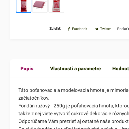
Zdieľať:
Facebook
Twitter
Poslať
Popis
Vlastnosti a parametre
Hodnot
Táto poťahovacia a modelovacia hmota je mimoriadne
začiatočníkov.
Fondán ružový - 250g je poťahovacia hmota, ktorou v
takže z nej viete vytvoriť cukrové dekorácie rôznych
Odporúčame Vám prezrieť aj ostatné naše produkty 
Použitie fondánu je veľmi jednoduché a rýchle. Hmo