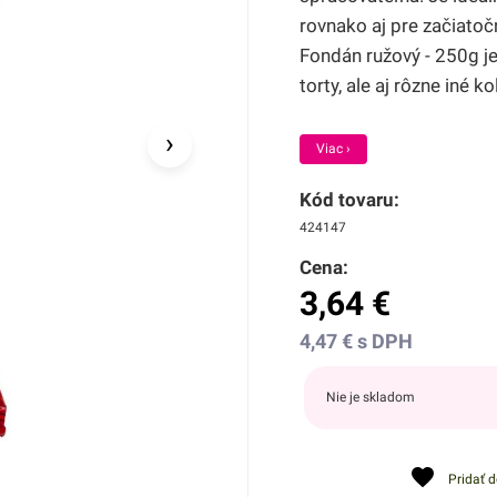
rovnako aj pre začiatoč
Fondán ružový - 250g je
torty, ale aj rôzne iné ko
›
Viac ›
Kód tovaru:
424147
Cena:
3,64
€
4,47
€
s DPH
Nie je skladom
Pridať 