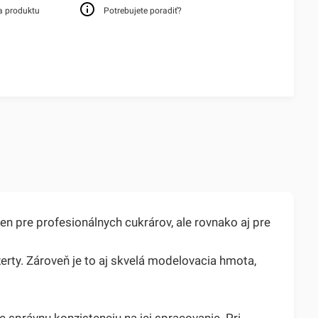
a produktu
Potrebujete poradiť?
n pre profesionálnych cukrárov, ale rovnako aj pre
zerty. Zároveň je to aj skvelá modelovacia hmota,
 správnu konzistenciu na jej spracovanie. Pri