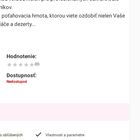
níkov.
 poťahovacia hmota, ktorou viete ozdobiť nielen Vaše
láče a dezerty...
Hodnotenie:
(0)
Dostupnosť:
Nedostupné
do obľúbených
Vlastnosti a parametre