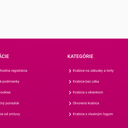
 až potom
j po úplnom
ÁCIE
KATEGÓRIE
hodná registrácia
Krabice na zákusky a torty
é podmienky
Krabice bez uška
ookies
Krabice s okienkom
ný poriadok
Otvorená krabica
ie od zmluvy
Krabice s vlastným logom