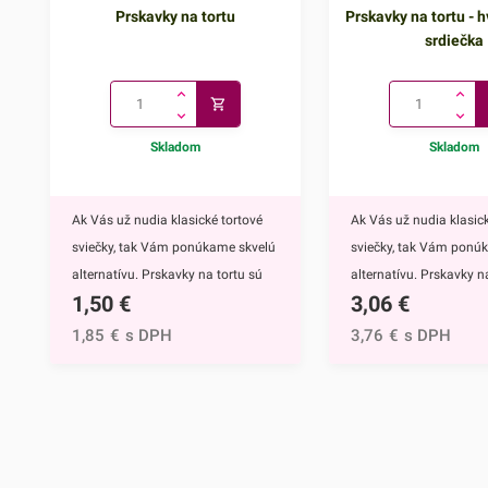
Prskavky na tortu
Prskavky na tortu - h
srdiečka
Skladom
Skladom
Ak Vás už nudia klasické tortové
Ak Vás už nudia klasick
sviečky, tak Vám ponúkame skvelú
sviečky, tak Vám ponú
alternatívu. Prskavky na tortu sú
alternatívu. Prskavky na
1,50
€
3,06
€
mimoriadne efektným doplnkom
hviezdičky a srdiečka s
nielen na torty, ale môžete ich
mimoriadne efektným
1,85
€
s DPH
3,76
€
s DPH
využiť aj na ozdobenie muffinov,
nielen na torty, ale môž
cupcakekov alebo iných
využiť aj na ozdobenie 
dezertov.Týmto skvelým doplnkom
cupcakekov alebo inýc
ohúrite každého. Navyše tortu
dezertov.Prskavky na to
obohatíte o nádhernú sviatočnú
hviezdičky a srdiečka ur