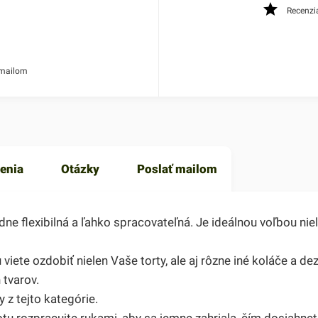
Recenzi
 mailom
enia
Otázky
Poslať mailom
 flexibilná a ľahko spracovateľná. Je ideálnou voľbou niele
iete ozdobiť nielen Vaše torty, ale aj rôzne iné koláče a de
 tvarov.
z tejto kategórie.
tu rozpracujte rukami, aby sa jemne zahriala, čím dosiahnete