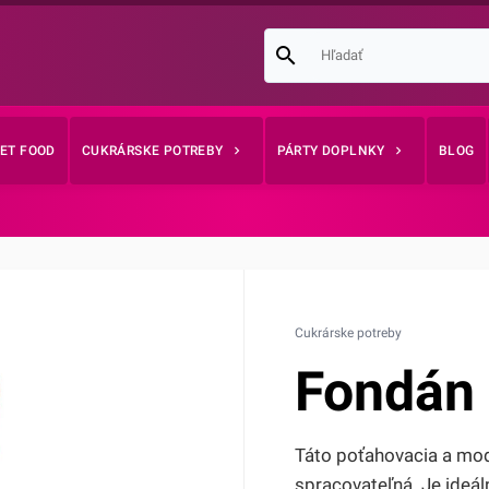
EET FOOD
CUKRÁRSKE POTREBY
PÁRTY DOPLNKY
BLOG
Cukrárske potreby
Fondán 
Táto poťahovacia a mod
spracovateľná. Je ideál