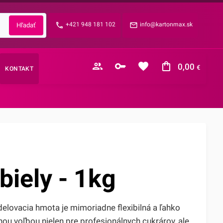
Zabudnuté heslo?
+421 948 181 102
info@kartonmax.sk
E-mail
0,00
€
KONTAKT
Nákupný košík je prázdny
biely - 1kg
elovacia hmota je mimoriadne flexibilná a ľahko
nou voľbou nielen pre profesionálnych cukrárov, ale