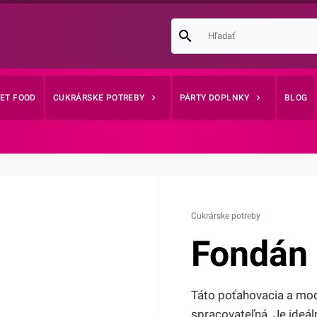
EET FOOD
CUKRÁRSKE POTREBY
PÁRTY DOPLNKY
BLOG
Cukrárske potreby
Fondán 
Táto poťahovacia a mod
spracovateľná. Je ideál