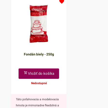
svadbu alebo inú slávnostnú
doplnkom ohúrite každ
príležitosť.Jedno balenie obsahuje
Navyše tortu obohatíte
až osem farebných prskaviek.
sviatočnú atmosféru, či
Vyrábajú sa z netoxických
narodeniny, svadbu ale
materiálov, takže môžu prísť do
slávnostnú príležitosť.
kontaktu s potravinami. Prskavky
balenie obsahuje až šty
na tortu sú dlhé 17 cm a doba ich
prskavky - dve modré h
iskrenia je cca 30 sekúnd.V ponuke
dve ružové srdiečka. Vy
máme aj prskavky na tortu v tvare
netoxických materiálov,
Fondán biely - 250g
srdiečka a hviezdičky.Prskavky
môžu prísť do kontaktu
používajte vždy podľa popisu
potravinami. Prskavky 
uvedeného na obale
dlhé 13,5 cm a doba ich
produktu!Vždy počkajte, kým
cca 25 sekúnd.V ponu
Vložiť do košíka
prskavka úplne dohorí, až potom
17cm prskavky na tort
Nedostupné
ju odstráňte z torty. Aj po úplnom
používajte vždy podľa 
dohorení sú prskavky istý čas
uvedeného na obale
horúce, preto ich odporúčame po
produktu!Vždy počkajt
Táto poťahovacia a modelovacia
odstránení z torty uložiť napr. do
prskavka úplne dohorí,
hmota je mimoriadne flexibilná a