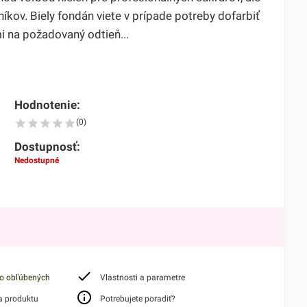
níkov. Biely fondán viete v prípade potreby dofarbiť
i na požadovaný odtieň...
Hodnotenie:
(0)
Dostupnosť:
Nedostupné
do obľúbených
Vlastnosti a parametre
a produktu
Potrebujete poradiť?