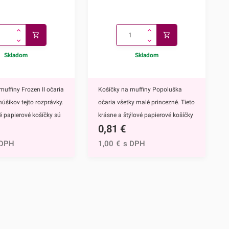
Skladom
Skladom
muffiny Frozen II očaria
Košíčky na muffiny Popoluška
núšikov tejto rozprávky.
očaria všetky malé princezné. Tieto
vé papierové košíčky sú
krásne a štýlové papierové košíčky
0,81
€
 výbavou pri príprave
sú neodmysliteľnou výbavou pri
upcakekov ale aj
príprave muffinov, cupcakekov ale
 DPH
1,00
€
s DPH
ch sladkých
aj rôznych iných sladkých
lavným motívom
dezertov.Hlavným motívom týchto
 hrdinky Disney
košíčkov je Popoluška, ktrorá je
ozen II - Elsa a
hlavnou postavou jednej z
ky s týmto krásnym
najznámejších Disney
žijete nielen na
rozprávok.Využijete ich na