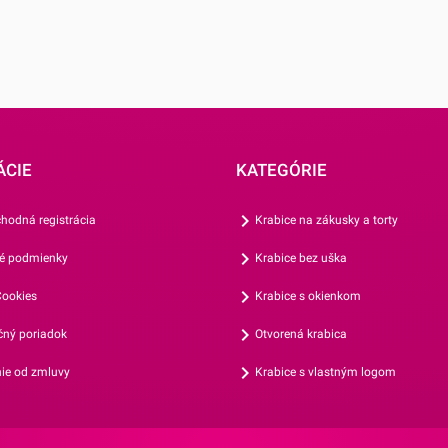
j po úplnom
ÁCIE
KATEGÓRIE
hodná registrácia
Krabice na zákusky a torty
é podmienky
Krabice bez uška
ookies
Krabice s okienkom
ný poriadok
Otvorená krabica
ie od zmluvy
Krabice s vlastným logom