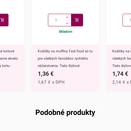
Skladom
é tortové
Košíčky na muffiny Fast food sú tu
Košíčky na 
kame skvelú
pre všetkých fanúšikov rýchleho
všetkých fa
 tortu -
občerstvenia. Tieto štýlové
Tieto štýlo
1,36
€
1,74
€
ú
papierové košíčky sú nevyhnutnou
nevyhnutnou
 doplnkom
výbavou pri príprave muffinov,
muffinov, c
1,67
€
s DPH
2,14
€
s
ete ich
cupcakekov ale aj rôznych iných
rôznych iný
muffinov,
sladkých dezertov.Ich všestranný
dezertov.H
h
dizajn využijete na každodenné
košíčkov sú
rtu -
pečenie ale aj na rôzne príležitosti
rozprávky Fr
Podobné produkty
čite
či oslavy.Košíčky sú vyrábané z
Anna.Košíč
mto skvelým
papiera, ktorý je vhodný na priamy
motívom vyu