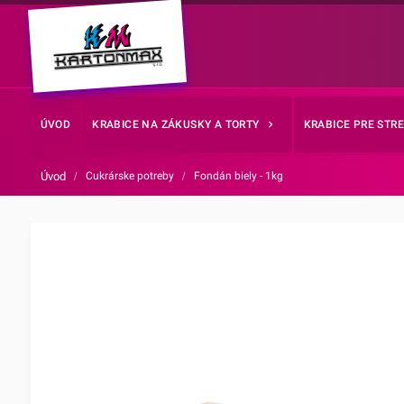
ÚVOD
KRABICE NA ZÁKUSKY A TORTY
KRABICE PRE STR
Úvod
/
Cukrárske potreby
/
Fondán biely - 1kg