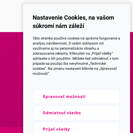
Nastavenie Cookies, na vašom
súkromí nám záleží
Táto stránka používa cookies na správne fungovanie a
analýzu návštevnosti. S vaším súhlasom ich
využívame aj na personalizáciu obsahu a
SOCIALNE SIETE
zobrazovanie reklamy. Kliknutím na „Prijať všetky“
súhlasíte s ich použitím. Môžete tiež odmietnuť, v tom
prípade sa použijú iba nevyhnutné „Technické
Facebook
cookies“. Na zmenu nastavení kliknite na „Spravovať
možnosti“.
Instagram
Spravovať možnosti
Youtube
Prihlásenie do Newsletteru
Odmietnuť všetko
Prijať všetky