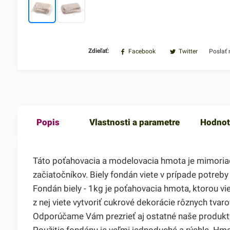
Zdieľať:
Facebook
Twitter
Poslať
Popis
Vlastnosti a parametre
Hodnot
Táto poťahovacia a modelovacia hmota je mimoriadne
začiatočníkov. Biely fondán viete v prípade potreb
Fondán biely - 1kg je poťahovacia hmota, ktorou vie
z nej viete vytvoriť cukrové dekorácie rôznych tvaro
Odporúčame Vám prezrieť aj ostatné naše produkty 
Použitie fondánu je veľmi jednoduché a rýchle. Hmo