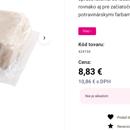
rovnako aj pre začiatoč
potravinárskymi farbam
Viac ›
›
Kód tovaru:
424154
Cena:
8,83
€
10,86
€
s DPH
Nie je skladom
Pridať 
Recenzi