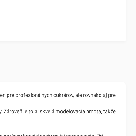
n pre profesionálnych cukrárov, ale rovnako aj pre
ty. Zároveň je to aj skvelá modelovacia hmota, takže
 správnu konzistenciu na jej spracovanie. Pri