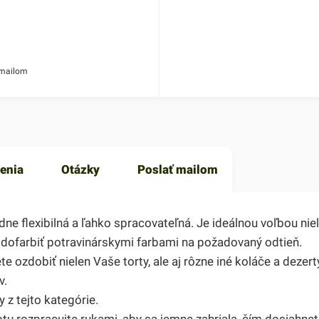
 mailom
enia
Otázky
Poslať mailom
 flexibilná a ľahko spracovateľná. Je ideálnou voľbou niele
y dofarbiť potravinárskymi farbami na požadovaný odtieň.
te ozdobiť nielen Vaše torty, ale aj rôzne iné koláče a dezer
v.
z tejto kategórie.
tu rozpracujte rukami, aby sa jemne zahriala, čím dosiahnete