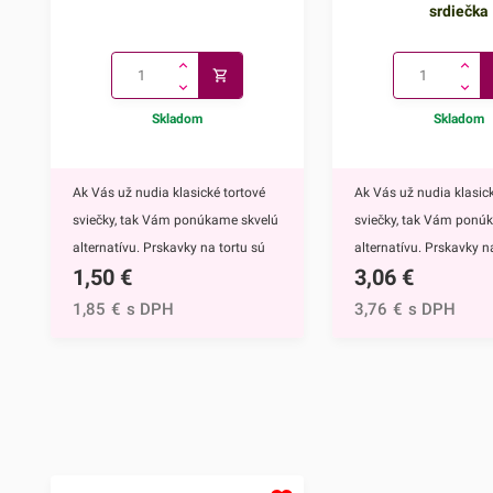
srdiečka
Skladom
Skladom
Ak Vás už nudia klasické tortové
Ak Vás už nudia klasick
sviečky, tak Vám ponúkame skvelú
sviečky, tak Vám ponú
alternatívu. Prskavky na tortu sú
alternatívu. Prskavky na
1,50
€
3,06
€
mimoriadne efektným doplnkom
hviezdičky a srdiečka s
nielen na torty, ale môžete ich
mimoriadne efektným
1,85
€
s DPH
3,76
€
s DPH
využiť aj na ozdobenie muffinov,
nielen na torty, ale môž
cupcakekov alebo iných
využiť aj na ozdobenie 
dezertov.Týmto skvelým doplnkom
cupcakekov alebo inýc
ohúrite každého. Navyše tortu
dezertov.Prskavky na to
obohatíte o nádhernú sviatočnú
hviezdičky a srdiečka ur
atmosféru, či už ide o narodeniny,
neočasria iba deti. Tý