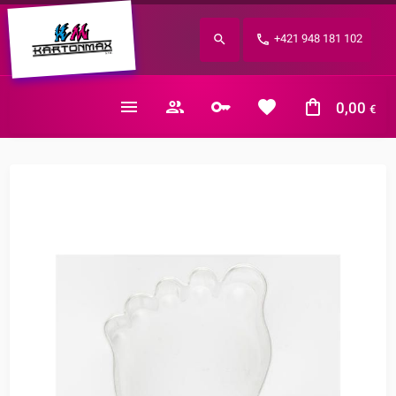
Zabudnuté heslo?
+421 948 181 102
E-mail
0,00
€
Nákupný košík je prázdny