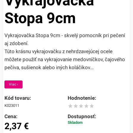
Vykrajovačka
Stopa 9cm
Vykrajovačka Stopa 9cm - skvelý pomocník pri pečení
aj zdobení.
Túto krásnu vykrajovačku z nehrdzavejúcej ocele
môžete použiť na vykrajovanie medovníčkov, čajového
pečiva, sušienok alebo iných koláčikov...
Viac ›
Kód tovaru:
Hodnotenie:
K023011
Cena:
Dostupnosť:
Skladom
2,37
€