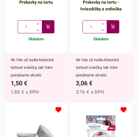
Prskavky na tortu
Prskavky na tortu -
hviezdičky a srdiečka
Skladom
Skladom
Ak Vás už nudia klasické
Ak Vás už nudia klasické
tortové sviečky, tak Vám
tortové sviečky, tak Vám
ponúkame skvelú
ponúkame skvelú
1,50
€
3,06
€
alternatívu. Prskavky na tortu
alternatívu. Prskavky na tortu
sú mimoriadne efektným
- hviezdičky a srdiečka sú
1,85
€
s DPH
3,76
€
s DPH
doplnkom nielen na torty, ale
mimoriadne efektným
môžete ich využiť aj na
doplnkom nielen na torty, ale
ozdobenie muffinov,
môžete ich využiť aj na
cupcakekov alebo iných
ozdobenie muffinov,
dezertov.Týmto skvelým
cupcakekov alebo iných
doplnkom ohúrite každého.
dezertov.Prskavky na tortu -