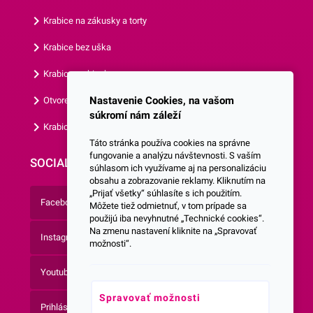
Krabice na zákusky a torty
Krabice bez uška
Krabice s okienkom
Nastavenie Cookies, na vašom
Otvorená krabica
súkromí nám záleží
Krabice s vlastným logom
Táto stránka používa cookies na správne
fungovanie a analýzu návštevnosti. S vaším
SOCIALNE SIETE
súhlasom ich využívame aj na personalizáciu
obsahu a zobrazovanie reklamy. Kliknutím na
„Prijať všetky“ súhlasíte s ich použitím.
Facebook
Môžete tiež odmietnuť, v tom prípade sa
použijú iba nevyhnutné „Technické cookies“.
Na zmenu nastavení kliknite na „Spravovať
Instagram
možnosti“.
Youtube
Spravovať možnosti
Prihlásenie do Newsletteru