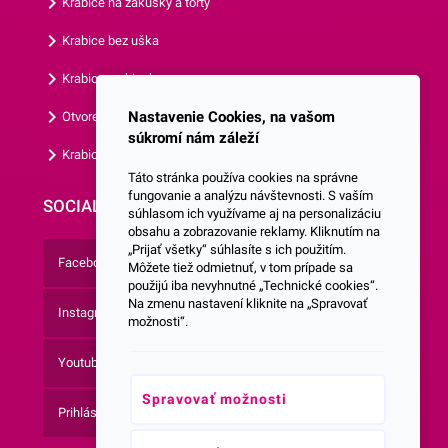
Krabice na zákusky a torty
Krabice bez uška
Krabice s okienkom
Nastavenie Cookies, na vašom
Otvorená krabica
súkromí nám záleží
Krabice s vlastným logom
Táto stránka používa cookies na správne
fungovanie a analýzu návštevnosti. S vaším
SOCIALNE SIETE
súhlasom ich využívame aj na personalizáciu
obsahu a zobrazovanie reklamy. Kliknutím na
„Prijať všetky“ súhlasíte s ich použitím.
Facebook
Môžete tiež odmietnuť, v tom prípade sa
použijú iba nevyhnutné „Technické cookies“.
Na zmenu nastavení kliknite na „Spravovať
Instagram
možnosti“.
Youtube
Spravovať možnosti
Prihlásenie do Newsletteru