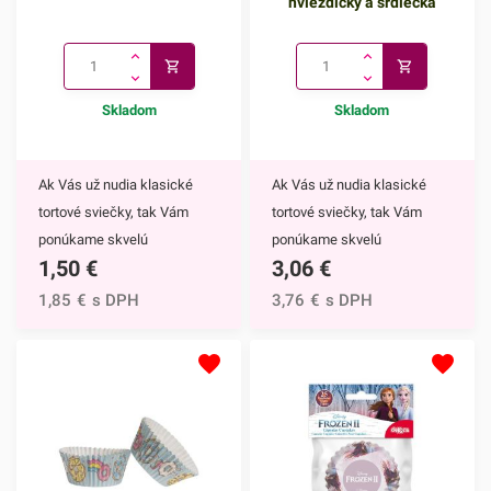
hviezdičky a srdiečka
Skladom
Skladom
Ak Vás už nudia klasické
Ak Vás už nudia klasické
tortové sviečky, tak Vám
tortové sviečky, tak Vám
ponúkame skvelú
ponúkame skvelú
1,50
€
3,06
€
alternatívu. Prskavky na tortu
alternatívu. Prskavky na tortu
sú mimoriadne efektným
- hviezdičky a srdiečka sú
1,85
€
s DPH
3,76
€
s DPH
doplnkom nielen na torty, ale
mimoriadne efektným
môžete ich využiť aj na
doplnkom nielen na torty, ale
ozdobenie muffinov,
môžete ich využiť aj na
cupcakekov alebo iných
ozdobenie muffinov,
dezertov.Týmto skvelým
cupcakekov alebo iných
doplnkom ohúrite každého.
dezertov.Prskavky na tortu -
Navyše tortu obohatíte o
hviezdičky a srdiečka určite