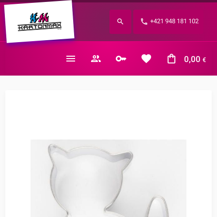
Zabudnuté heslo?
+421 948 181 102
E-mail
0,00
€
Nákupný košík je prázdny