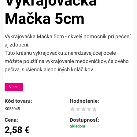
Vykrajovačka
Mačka 5cm
Vykrajovačka Mačka 5cm - skvelý pomocník pri pečení
aj zdobení.
Túto krásnu vykrajovačku z nehrdzavejúcej ocele
môžete použiť na vykrajovanie medovníčkov, čajového
pečiva, sušienok alebo iných koláčikov...
Viac ›
Kód tovaru:
Hodnotenie:
K053045
Cena:
Dostupnosť:
Skladom
2,58
€