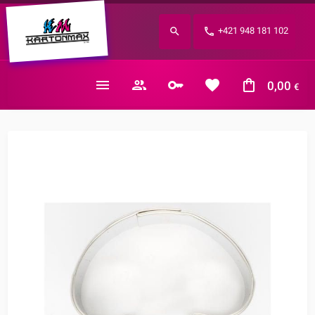
Zabudnuté heslo?
+421 948 181 102
E-mail
0,00
€
Nákupný košík je prázdny