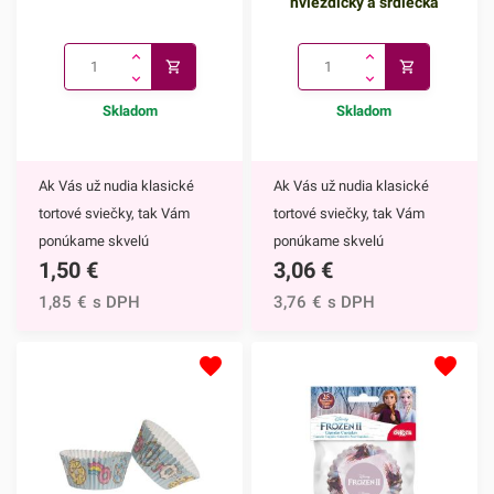
hviezdičky a srdiečka
Skladom
Skladom
Ak Vás už nudia klasické
Ak Vás už nudia klasické
tortové sviečky, tak Vám
tortové sviečky, tak Vám
ponúkame skvelú
ponúkame skvelú
1,50
€
3,06
€
alternatívu. Prskavky na tortu
alternatívu. Prskavky na tortu
sú mimoriadne efektným
- hviezdičky a srdiečka sú
1,85
€
s DPH
3,76
€
s DPH
doplnkom nielen na torty, ale
mimoriadne efektným
môžete ich využiť aj na
doplnkom nielen na torty, ale
ozdobenie muffinov,
môžete ich využiť aj na
cupcakekov alebo iných
ozdobenie muffinov,
dezertov.Týmto skvelým
cupcakekov alebo iných
doplnkom ohúrite každého.
dezertov.Prskavky na tortu -
Navyše tortu obohatíte o
hviezdičky a srdiečka určite