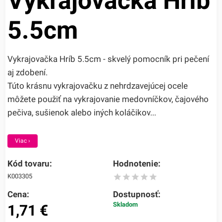
Vykrajovačka Hríb
5.5cm
Vykrajovačka Hríb 5.5cm - skvelý pomocník pri pečení
aj zdobení.
Túto krásnu vykrajovačku z nehrdzavejúcej ocele
môžete použiť na vykrajovanie medovníčkov, čajového
pečiva, sušienok alebo iných koláčikov...
Viac ›
Kód tovaru:
Hodnotenie:
K003305
Cena:
Dostupnosť:
Skladom
1,71
€