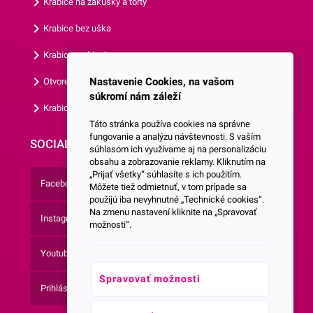
Krabice na zákusky a torty
Krabice bez uška
Krabice s okienkom
Nastavenie Cookies, na vašom
Otvorená krabica
súkromí nám záleží
Krabice s vlastným logom
Táto stránka používa cookies na správne
fungovanie a analýzu návštevnosti. S vaším
SOCIALNE SIETE
súhlasom ich využívame aj na personalizáciu
obsahu a zobrazovanie reklamy. Kliknutím na
„Prijať všetky“ súhlasíte s ich použitím.
Facebook
Môžete tiež odmietnuť, v tom prípade sa
použijú iba nevyhnutné „Technické cookies“.
Na zmenu nastavení kliknite na „Spravovať
Instagram
možnosti“.
Youtube
Spravovať možnosti
Prihlásenie do Newsletteru