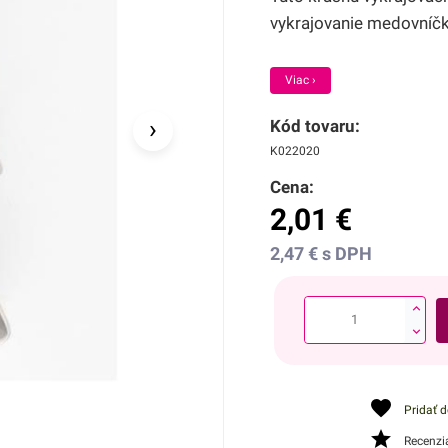
vykrajovanie medovníčko
Viac ›
›
Kód tovaru:
K022020
Cena:
2,01
€
2,47
€
s DPH
Pridať 
Recenzi