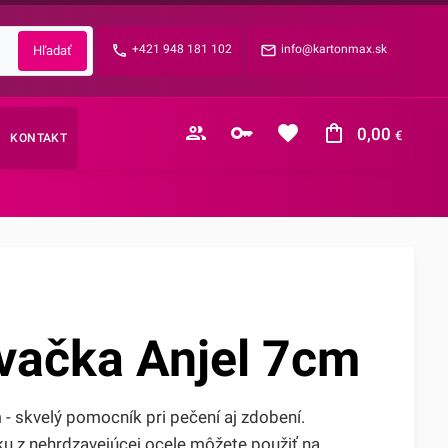
Zabudnuté heslo?
+421 948 181 102
info@kartonmax.sk
E-mail
0,00
€
KONTAKT
Nákupný košík je prázdny
vačka Anjel 7cm
- skvelý pomocník pri pečení aj zdobení.
ku z nehrdzavejúcej ocele môžete použiť na