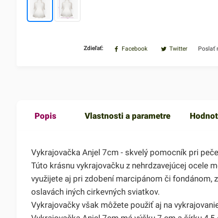
Zdieľať:
Facebook
Twitter
Poslať
Popis
Vlastnosti a parametre
Hodnot
Vykrajovačka Anjel 7cm - skvelý pomocník pri pečen
Túto krásnu vykrajovačku z nehrdzavejúcej ocele m
využijete aj pri zdobení marcipánom či fondánom, z
oslavách iných cirkevných sviatkov.
Vykrajovačky však môžete použiť aj na vykrajovanie
Vykrajovačka Anjel 7cm má výšku 7 cm a šírku 4,5