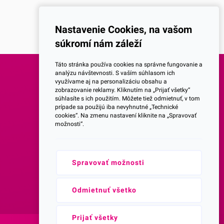
Nastavenie Cookies, na vašom
súkromí nám záleží
Táto stránka používa cookies na správne fungovanie a
analýzu návštevnosti. S vaším súhlasom ich
využívame aj na personalizáciu obsahu a
SOCIALNE SIETE
zobrazovanie reklamy. Kliknutím na „Prijať všetky“
súhlasíte s ich použitím. Môžete tiež odmietnuť, v tom
prípade sa použijú iba nevyhnutné „Technické
Facebook
cookies“. Na zmenu nastavení kliknite na „Spravovať
možnosti“.
Instagram
Spravovať možnosti
Youtube
Prihlásenie do Newsletteru
Odmietnuť všetko
Prijať všetky