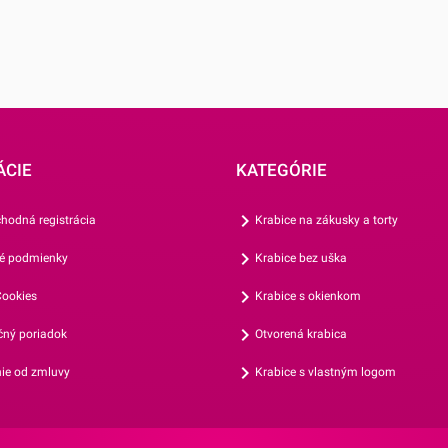
j po úplnom
ÁCIE
KATEGÓRIE
hodná registrácia
Krabice na zákusky a torty
é podmienky
Krabice bez uška
ookies
Krabice s okienkom
ný poriadok
Otvorená krabica
ie od zmluvy
Krabice s vlastným logom