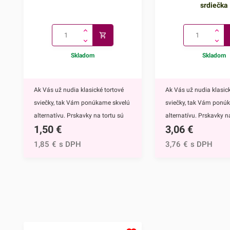
srdiečka
Skladom
Skladom
Ak Vás už nudia klasické tortové
Ak Vás už nudia klasick
sviečky, tak Vám ponúkame skvelú
sviečky, tak Vám ponú
alternatívu. Prskavky na tortu sú
alternatívu. Prskavky na
1,50
€
3,06
€
mimoriadne efektným doplnkom
hviezdičky a srdiečka s
nielen na torty, ale môžete ich
mimoriadne efektným
1,85
€
s DPH
3,76
€
s DPH
využiť aj na ozdobenie muffinov,
nielen na torty, ale môž
cupcakekov alebo iných
využiť aj na ozdobenie 
dezertov.Týmto skvelým doplnkom
cupcakekov alebo inýc
ohúrite každého. Navyše tortu
dezertov.Prskavky na to
obohatíte o nádhernú sviatočnú
hviezdičky a srdiečka ur
atmosféru, či už ide o narodeniny,
neočasria iba deti. Tý