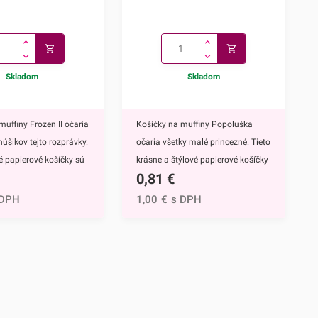
Skladom
Skladom
muffiny Frozen II očaria
Košíčky na muffiny Popoluška
núšikov tejto rozprávky.
očaria všetky malé princezné. Tieto
vé papierové košíčky sú
krásne a štýlové papierové košíčky
0,81
€
 výbavou pri príprave
sú neodmysliteľnou výbavou pri
upcakekov ale aj
príprave muffinov, cupcakekov ale
 DPH
1,00
€
s DPH
ch sladkých
aj rôznych iných sladkých
lavným motívom
dezertov.Hlavným motívom týchto
 hrdinky Disney
košíčkov je Popoluška, ktrorá je
ozen II - Elsa a
hlavnou postavou jednej z
ky s týmto krásnym
najznámejších Disney
žijete nielen na
rozprávok.Využijete ich na