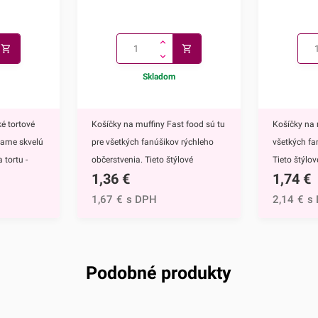
Skladom
é tortové
Košíčky na muffiny Fast food sú tu
Košíčky na 
kame skvelú
pre všetkých fanúšikov rýchleho
všetkých fa
 tortu -
občerstvenia. Tieto štýlové
Tieto štýlo
1,36
€
1,74
€
ú
papierové košíčky sú nevyhnutnou
nevyhnutnou
 doplnkom
výbavou pri príprave muffinov,
muffinov, c
1,67
€
s DPH
2,14
€
s
ete ich
cupcakekov ale aj rôznych iných
rôznych iný
muffinov,
sladkých dezertov.Ich všestranný
dezertov.H
h
dizajn využijete na každodenné
košíčkov sú
rtu -
pečenie ale aj na rôzne príležitosti
rozprávky Fr
Podobné produkty
čite
či oslavy.Košíčky sú vyrábané z
Anna.Košíč
mto skvelým
papiera, ktorý je vhodný na priamy
motívom vyu