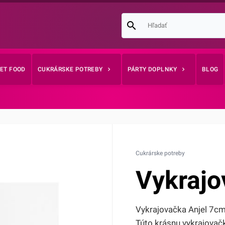
EET FOOD
CUKRÁRSKE POTREBY
PÁRTY DOPLNKY
BLOG
Cukrárske potreby
Vykrajo
Vykrajovačka Anjel 7cm 
Túto krásnu vykrajovač