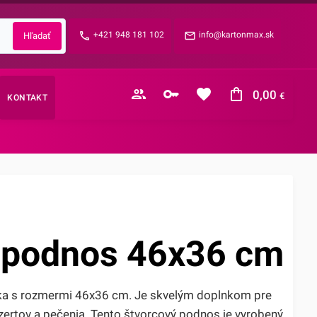
Zabudnuté heslo?
+421 948 181 102
info@kartonmax.sk
E-mail
0,00
€
KONTAKT
Nákupný košík je prázdny
 podnos 46x36 cm
íka s rozmermi 46x36 cm. Je skvelým doplnkom pre
zertov a pečenia. Tento štvorcový podnos je vyrobený