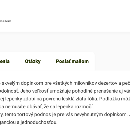
 mailom
enia
Otázky
Poslať mailom
 skvelým doplnkom pre všetkých milovníkov dezertov a peče
odolnosť. Jeho veľkosť umožňuje pohodlné prenášanie aj väčš
tej lepenky zdobí na povrchu lesklá zlatá fólia. Podložku mô
sa nemusíte obávať, že sa lepenka rozmočí.
y, tento tortový podnos je pre vás nevyhnutným doplnkom. J
ganciou a jednoduchosťou.