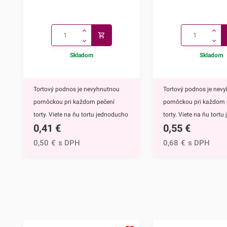
Skladom
Skladom
Tortový podnos je nevyhnutnou
Tortový podnos je nev
pomôckou pri každom pečení
pomôckou pri každom 
torty. Viete na ňu tortu jednoducho
torty. Viete na ňu tort
0,41
€
0,55
€
uložiť a zdobenie, prezentácia aj
uložiť a zdobenie, preze
skladovanie bude omnoho
skladovanie bude omn
0,50
€
s DPH
0,68
€
s DPH
jednoduchšie. Môžete ho však
jednoduchšie. Môžete 
využiť aj ako podnos na rôzne iné
využiť aj ako podnos na
dezerty, pochutiny či
dezerty, pochutiny či
jednohubky.Tortový podnos Ø
jednohubky.Tortový po
24cm z kvalitnej a odolnej lepenky
28cm z kvalitnej a odol
zdobí na povrchu lesklá zlatá fólia.
zdobí na povrchu lesklá 