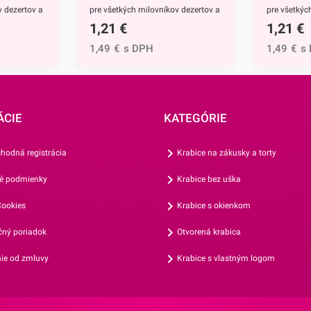
v dezertov a
pre všetkých milovníkov dezertov a
pre všetkýc
1,21
€
1,21
€
vý podnos je
pečenia. Tento štvorcový podnos je
pečenia. Te
ateriálu,
vyrobený z kvalitného materiálu,
vyrobený z 
1,49
€
s DPH
1,49
€
s
osť a
ktorý zabezpečuje pevnosť a
ktorý zabez
ť umožňuje
odolnosť. Jeho veľkosť umožňuje
odolnosť. 
 väčších
pohodlné prenášanie aj väčších
pohodlné pr
 podnos
tort či koláčov.Tortový podnos
tort či kol
ÁCIE
KATEGÓRIE
odolnej
35x35 cm z kvalitnej a odolnej
35x35 cm z 
a povrchu
vlnitej lepenky zdobí na povrchu
vlnitej lep
hodná registrácia
Krabice na zákusky a torty
ložku môžete
lesklá zlatá fólia. Podložku môžete
lesklá zlat
é podmienky
Krabice bez uška
takte s
použiť pri priamom kontakte s
použiť pri 
zpečí aj
potravinami. Fólia zabezpečí aj
potravinami
ookies
Krabice s okienkom
y, takže sa
nepremokavosť podložky, takže sa
nepremokav
ný poriadok
Otvorená krabica
 lepenka
nemusíte obávať, že sa lepenka
nemusíte ob
ým
rozmočí.Ak ste vášnivým
rozmočí.Ak
ie od zmluvy
Krabice s vlastným logom
zujete
cukrárom alebo organizujete
cukrárom al
dnos je pre
oslavy, tento tortový podnos je pre
oslavy, tent
nkom. Jeho
vás nevyhnutným doplnkom. Jeho
vás nevyhn