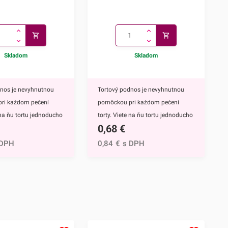
Skladom
Skladom
dnos je nevyhnutnou
Tortový podnos je nevyhnutnou
ri každom pečení
pomôckou pri každom pečení
e na ňu tortu jednoducho
torty. Viete na ňu tortu jednoducho
0,68
€
benie, prezentácia aj
uložiť a zdobenie, prezentácia aj
e bude omnoho
skladovanie bude omnoho
 DPH
0,84
€
s DPH
ie. Môžete ho však
jednoduchšie. Môžete ho však
ko podnos na rôzne iné
využiť aj ako podnos na rôzne iné
hutiny či
dezerty, pochutiny či
.Tortový podnos Ø
jednohubky.Tortový podnos Ø
itnej a odolnej lepenky
32cm z kvalitnej a odolnej lepenky
rchu lesklá zlatá fólia.
zdobí na povrchu lesklá zlatá fólia.