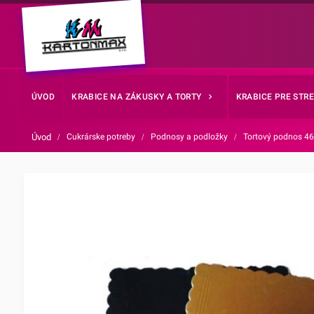
ÚVOD
KRABICE NA ZÁKUSKY A TORTY
KRABICE PRE STR
Úvod
/
Cukrárske potreby
/
Podnosy a podložky
/
Tortový podnos 4