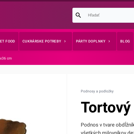
EET FOOD
CUKRÁRSKE POTREBY
PÁRTY DOPLNKY
BLOG
6x36 cm
Podnosy a podložky
Tortový
Podnos v tvare obdĺžn
všetkých milovníkov de