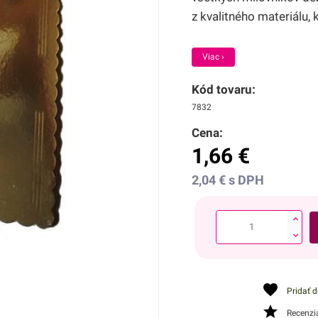
z kvalitného materiálu,
Viac ›
Kód tovaru:
7832
Cena:
1,66
€
2,04
€
s DPH
Pridať 
Recenzi