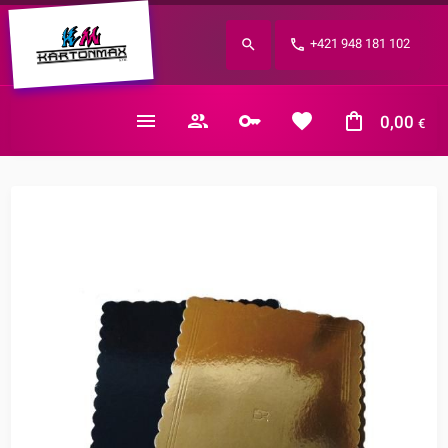
Zabudnuté heslo?
+421 948 181 102
E-mail
0,00
€
Nákupný košík je prázdny