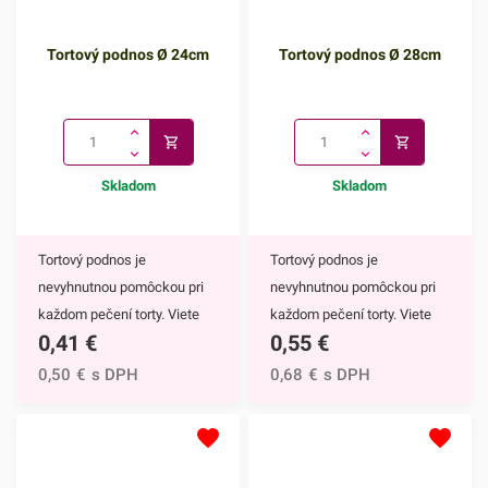
Tortový podnos Ø 24cm
Tortový podnos Ø 28cm
Skladom
Skladom
Tortový podnos je
Tortový podnos je
nevyhnutnou pomôckou pri
nevyhnutnou pomôckou pri
každom pečení torty. Viete
každom pečení torty. Viete
0,41
€
0,55
€
na ňu tortu jednoducho uložiť
na ňu tortu jednoducho uložiť
a zdobenie, prezentácia aj
a zdobenie, prezentácia aj
0,50
€
s DPH
0,68
€
s DPH
skladovanie bude omnoho
skladovanie bude omnoho
jednoduchšie. Môžete ho
jednoduchšie. Môžete ho
však využiť aj ako podnos na
však využiť aj ako podnos na
rôzne iné dezerty, pochutiny
rôzne iné dezerty, pochutiny