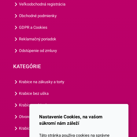
Veľkoobchodná registrácia
ste vášnivým cukrárom
alebo organizujete oslavy,
Obchodné podmienky
tento tortový podnos je pre
GDPR a Cookies
vás nevyhnutným doplnkom.
Jeho spoľahlivosť,
Reklamačný poriadok
praktickosť a dizajn vám
Odstúpenie od zmluvy
pomôžu prenášať a
prezentovať vaše dezerty s
KATEGÓRIE
eleganciou a
jednoduchosťou.Balenie
Krabice na zákusky a torty
obsahuje 1 kus.Odpo
Krabice bez uška
Krabice s okienkom
Nastavenie Cookies, na vašom
Otvorená krabica
súkromí nám záleží
Krabice s vlastným logom
Táto stránka používa cookies na správne