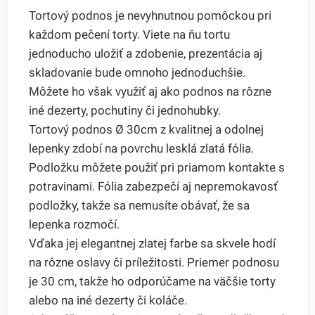
Tortový podnos je nevyhnutnou pomôckou pri
každom pečení torty. Viete na ňu tortu
jednoducho uložiť a zdobenie, prezentácia aj
skladovanie bude omnoho jednoduchšie.
Môžete ho však využiť aj ako podnos na rôzne
iné dezerty, pochutiny či jednohubky.
Tortový podnos Ø 30cm z kvalitnej a odolnej
lepenky zdobí na povrchu lesklá zlatá fólia.
Podložku môžete použiť pri priamom kontakte s
potravinami. Fólia zabezpečí aj nepremokavosť
podložky, takže sa nemusíte obávať, že sa
lepenka rozmočí.
Vďaka jej elegantnej zlatej farbe sa skvele hodí
na rôzne oslavy či príležitosti. Priemer podnosu
je 30 cm, takže ho odporúčame na väčšie torty
alebo na iné dezerty či koláče.