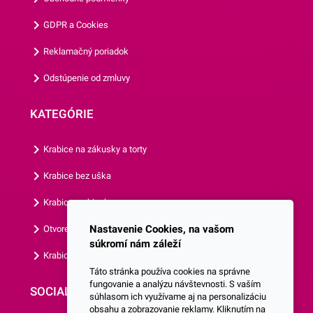
20 cm, takže ho odporúčame
GDPR a Cookies
na menšie torty alebo na iné
menšie dezerty.Odporúčame
Reklamačný poriadok
Vám aj ostatné naše
Odstúpenie od zmluvy
podložky pod torty a
koláče.Balenie obsahuje 1
KATEGÓRIE
ks.
Krabice na zákusky a torty
Krabice bez uška
Krabice s okienkom
Nastavenie Cookies, na vašom
Otvorená krabica
súkromí nám záleží
Krabice s vlastným logom
Táto stránka používa cookies na správne
fungovanie a analýzu návštevnosti. S vaším
SOCIALNE SIETE
súhlasom ich využívame aj na personalizáciu
obsahu a zobrazovanie reklamy. Kliknutím na