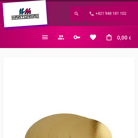
Zabudnuté heslo?
+421 948 181 102
E-mail
0,00
€
Nákupný košík je prázdny