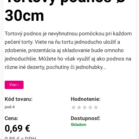
30cm
Tortový podnos je nevyhnutnou pomôckou pri každom
pečení torty. Viete na ňu tortu jednoducho uložiť a
zdobenie, prezentácia aj skladovanie bude omnoho
jednoduchšie. Môžete ho však využiť aj ako podnos na
rôzne iné dezerty, pochutiny či jednohubky...
Viac ›
Kód tovaru:
Hodnotenie:
pod-4
Cena:
Dostupnosť:
Skladom
0,69
€
0,85
€
s DPH