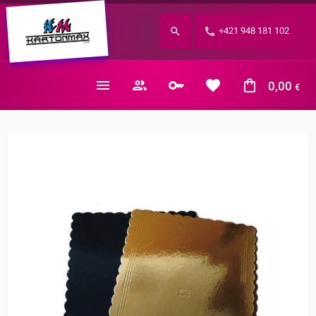
Zabudnuté heslo?
+421 948 181 102
E-mail
0,00
€
Nákupný košík je prázdny