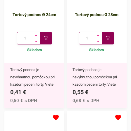
Tortový podnos Ø 24cm
Tortový podnos Ø 28cm
Skladom
Skladom
Tortový podnos je
Tortový podnos je
nevyhnutnou pomôckou pri
nevyhnutnou pomôckou pri
každom pečení torty. Viete
každom pečení torty. Viete
0,41
€
0,55
€
na ňu tortu jednoducho uložiť
na ňu tortu jednoducho uložiť
a zdobenie, prezentácia aj
a zdobenie, prezentácia aj
0,50
€
s DPH
0,68
€
s DPH
skladovanie bude omnoho
skladovanie bude omnoho
jednoduchšie. Môžete ho
jednoduchšie. Môžete ho
však využiť aj ako podnos na
však využiť aj ako podnos na
rôzne iné dezerty, pochutiny
rôzne iné dezerty, pochutiny