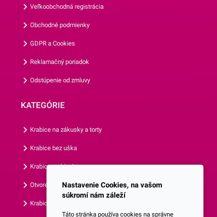
Veľkoobchodná registrácia
zladiť všetky doplnky.Tanier
má priemer 22,7 cm a jedno
Obchodné podmienky
balenie obsahuje 8 kusov
GDPR a Cookies
tanierov.Odporúčame Vám
prezrieť si aj ostatné párty
Reklamačný poriadok
doplnky z našej ponuky.
Odstúpenie od zmluvy
KATEGÓRIE
Krabice na zákusky a torty
Krabice bez uška
Krabice s okienkom
Nastavenie Cookies, na vašom
Otvorená krabica
súkromí nám záleží
Krabice s vlastným logom
Táto stránka používa cookies na správne