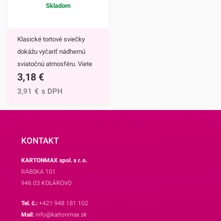
Skladom
až 50 košíčkov.Odporúčame
Vám aj ostatné motívy
našich košíčkov.
Klasické tortové sviečky
dokážu vyčariť nádhernú
sviatočnú atmosféru. Viete
3,18
€
ich využiť nielen na tortu, ale
vďaka ich menším rozmerom
3,91
€
s DPH
krásne vyniknú aj na
menších dezertoch či
cupcakekoch. V prípade
väčšej torty je ideálne použiť
KONTAKT
viac sviečok, čím dodáme
KARTONMAX spol. s r. o.
torte ešte slávnostnejší
RÁBSKA 101
efekt.Navyše sú tieto
946 03 KOLÁROVO
sviečky doplnené o obrázky
obľúbených Disney
Tel. č.:
+421 948 181 102
postavičiek ako Mickey
Mail:
info@kartonmax.sk