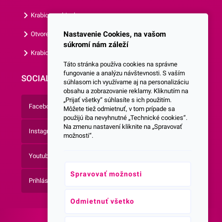
našej ponuky.
Krabice s okienkom
Nastavenie Cookies, na vašom
Otvorená krabica
súkromí nám záleží
Krabice s vlastným logom
Táto stránka používa cookies na správne
fungovanie a analýzu návštevnosti. S vaším
SOCIALNE SIETE
súhlasom ich využívame aj na personalizáciu
obsahu a zobrazovanie reklamy. Kliknutím na
„Prijať všetky“ súhlasíte s ich použitím.
Facebook
Môžete tiež odmietnuť, v tom prípade sa
použijú iba nevyhnutné „Technické cookies“.
Na zmenu nastavení kliknite na „Spravovať
Instagram
možnosti“.
Youtube
Spravovať možnosti
Prihlásenie do Newsletteru
Odmietnuť všetko