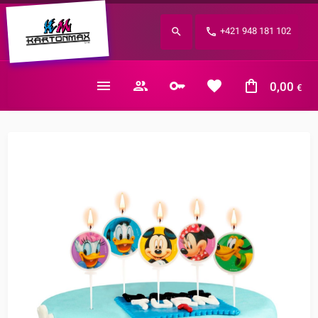
Zabudnuté heslo?
+421 948 181 102
E-mail
0,00
€
Nákupný košík je prázdny