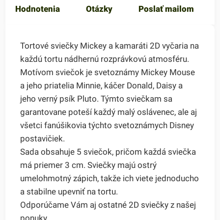
Hodnotenia
Otázky
Poslať mailom
Tortové sviečky Mickey a kamaráti 2D vyčaria na
každú tortu nádhernú rozprávkovú atmosféru.
Motívom sviečok je svetoznámy Mickey Mouse
a jeho priatelia Minnie, káčer Donald, Daisy a
jeho verný psík Pluto. Týmto sviečkam sa
garantovane poteší každý malý oslávenec, ale aj
všetci fanúšikovia týchto svetoznámych Disney
postavičiek.
Sada obsahuje 5 sviečok, pričom každá sviečka
má priemer 3 cm. Sviečky majú ostrý
umelohmotný zápich, takže ich viete jednoducho
a stabilne upevniť na tortu.
Odporúčame Vám aj ostatné 2D sviečky z našej
ponuky.