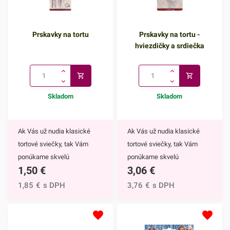
Prskavky na tortu
Prskavky na tortu -
hviezdičky a srdiečka
Skladom
Skladom
Ak Vás už nudia klasické
Ak Vás už nudia klasické
tortové sviečky, tak Vám
tortové sviečky, tak Vám
ponúkame skvelú
ponúkame skvelú
1,50
€
3,06
€
alternatívu. Prskavky na tortu
alternatívu. Prskavky na tortu
sú mimoriadne efektným
- hviezdičky a srdiečka sú
1,85
€
s DPH
3,76
€
s DPH
doplnkom nielen na torty, ale
mimoriadne efektným
môžete ich využiť aj na
doplnkom nielen na torty, ale
ozdobenie muffinov,
môžete ich využiť aj na