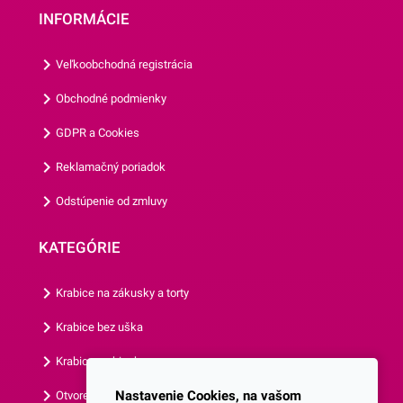
oslavách.Košíčky sú
INFORMÁCIE
vyrábané z papiera, ktorý je
vhodný na priamy styk s
Veľkoobchodná registrácia
potravinami. Ich priemer je 5
cm a ich výška je 3
Obchodné podmienky
cm.Jedno balenie obsahuje
GDPR a Cookies
až 50 košíčkov.Odporúčame
Vám aj ostatné motívy
Reklamačný poriadok
našich košíčkov.
Odstúpenie od zmluvy
KATEGÓRIE
Krabice na zákusky a torty
Krabice bez uška
Krabice s okienkom
Nastavenie Cookies, na vašom
Otvorená krabica