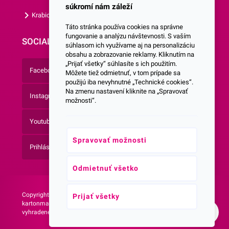
súkromí nám záleží
Krabice s vlastným logom
Táto stránka používa cookies na správne
fungovanie a analýzu návštevnosti. S vaším
SOCIALNE SIETE
súhlasom ich využívame aj na personalizáciu
obsahu a zobrazovanie reklamy. Kliknutím na
„Prijať všetky“ súhlasíte s ich použitím.
Facebook
Môžete tiež odmietnuť, v tom prípade sa
použijú iba nevyhnutné „Technické cookies“.
Na zmenu nastavení kliknite na „Spravovať
Instagram
možnosti“.
Youtube
Spravovať možnosti
Prihlásenie do Newsletteru
Odmietnuť všetko
Copyright © 2026 -
Web vytvorila agentúra:
Prijať všetky
kartonmax.sk Všetky práva
NetLife Guru
vyhradené