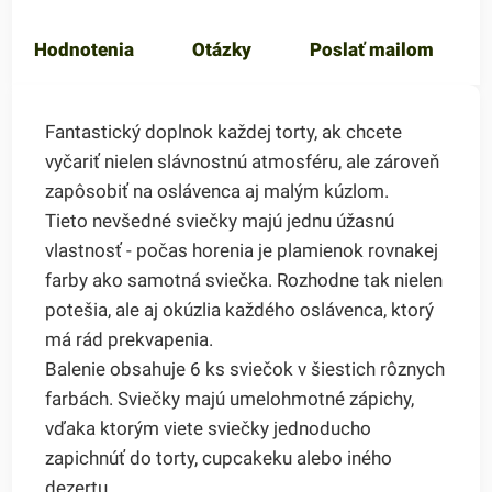
Hodnotenia
Otázky
Poslať mailom
Fantastický doplnok každej torty, ak chcete
vyčariť nielen slávnostnú atmosféru, ale zároveň
zapôsobiť na oslávenca aj malým kúzlom.
Tieto nevšedné sviečky majú jednu úžasnú
vlastnosť - počas horenia je plamienok rovnakej
farby ako samotná sviečka. Rozhodne tak nielen
potešia, ale aj okúzlia každého oslávenca, ktorý
má rád prekvapenia.
Balenie obsahuje 6 ks sviečok v šiestich rôznych
farbách. Sviečky majú umelohmotné zápichy,
vďaka ktorým viete sviečky jednoducho
zapichnúť do torty, cupcakeku alebo iného
dezertu.