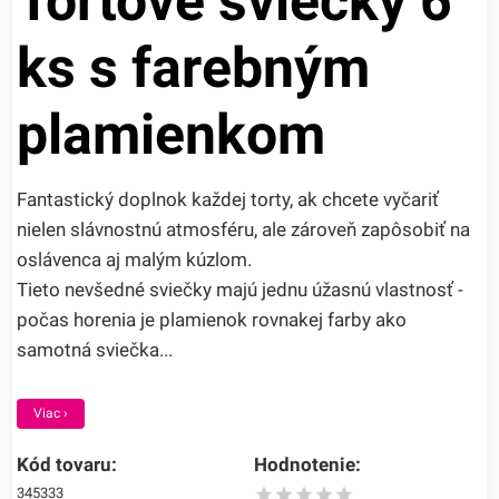
Tortové sviečky 6
ks s farebným
plamienkom
Fantastický doplnok každej torty, ak chcete vyčariť
nielen slávnostnú atmosféru, ale zároveň zapôsobiť na
oslávenca aj malým kúzlom.
Tieto nevšedné sviečky majú jednu úžasnú vlastnosť -
počas horenia je plamienok rovnakej farby ako
samotná sviečka...
Viac ›
Kód tovaru:
Hodnotenie:
345333