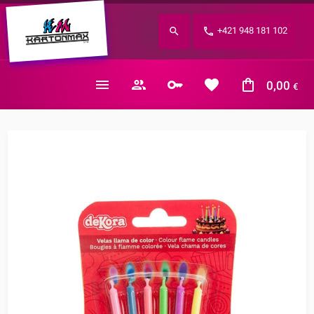
Zabudnuté heslo?
+421 948 181 102
E-mail
0,00
€
Nákupný košík je prázdny