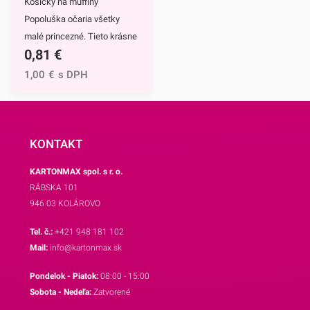
Košíčky na muffiny
košíčkov.Odporúčame Vám
Popoluška očaria všetky
aj ostatné motívy našich
malé princezné. Tieto krásne
košíčkov.
0,81
€
a štýlové papierové košíčky
sú neodmysliteľnou výbavou
1,00
€
s DPH
pri príprave muffinov,
cupcakekov ale aj rôznych
iných sladkých
dezertov.Hlavným motívom
KONTAKT
týchto košíčkov je
KARTONMAX spol. s r. o.
Popoluška, ktrorá je hlavnou
RÁBSKA 101
postavou jednej z
946 03 KOLÁROVO
najznámejších Disney
rozprávok.Využijete ich na
Tel. č.:
+421 948 181 102
každodenné pečenie, ale aj
Mail:
info@kartonmax.sk
pri rôznych príležitostiach.
Pondelok - Piatok:
08:00 - 15:00
Najväčší úspech však
Sobota - Nedeľa:
Zatvorené
zrejme zožnú na detských