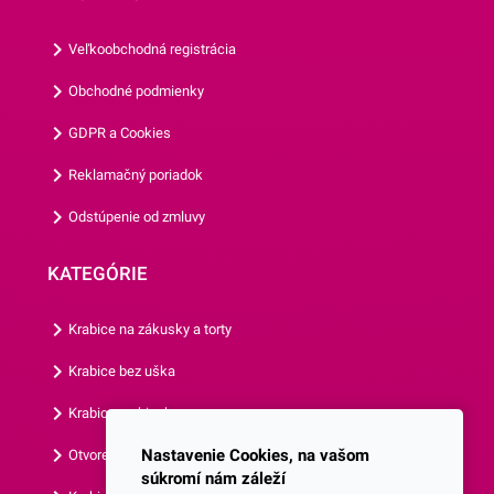
vyrábané z papiera, ktorý je
vhodný na priamy styk s
Veľkoobchodná registrácia
potravinami. Ich priemer je 5
cm a ich výška je 3
Obchodné podmienky
cm.Jedno balenie obsahuje
GDPR a Cookies
až 50 košíčkov.Odporúčame
Vám aj ostatné motívy
Reklamačný poriadok
našich košíčkov.
Odstúpenie od zmluvy
KATEGÓRIE
Krabice na zákusky a torty
Krabice bez uška
Krabice s okienkom
Nastavenie Cookies, na vašom
Otvorená krabica
súkromí nám záleží