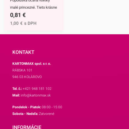
Popoluška očaria všetky
aj ostatné motívy našich
malé princezné. Tieto krásne
košíčkov.
0,81
€
a štýlové papierové košíčky
sú neodmysliteľnou výbavou
1,00
€
s DPH
pri príprave muffinov,
cupcakekov ale aj rôznych
iných sladkých
dezertov.Hlavným motívom
KONTAKT
týchto košíčkov je
KARTONMAX spol. s r. o.
Popoluška, ktrorá je hlavnou
RÁBSKA 101
postavou jednej z
946 03 KOLÁROVO
najznámejších Disney
rozprávok.Využijete ich na
Tel. č.:
+421 948 181 102
každodenné pečenie, ale aj
Mail:
info@kartonmax.sk
pri rôznych príležitostiach.
Pondelok - Piatok:
08:00 - 15:00
Najväčší úspech však
Sobota - Nedeľa:
Zatvorené
zrejme zožnú na detských
oslavách.Košíčky sú
INFORMÁCIE