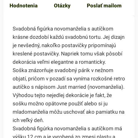
Hodnotenia
Otázky
Poslať mailom
Svadobná figúrka novomanželia s autíčkom
krásne dozdobí každú svadobnú tortu. Jej dizajn
je nevšedný, nakoľko postavičky pripomínajú
kreslené postavičky. Napriek tomu však pôsobí
dekorácia veľmi elegantne a romanticky.
Soška znázorňuje svadobný párik v nežnom
objatí, pričom v pozadí sa vyníma rozkošné retro
autíčko s nápisom Just married (novomanželia).
Výhodou tejto nejedlej dekorácie je fakt, že
sošku možno opätovne použiť alebo si ju
mladomanželia môžu uschovať ako pamiatku na
ich veľký deň.
Svadobná figúrka novomanželia s autíčkom má
výšku 12 cm a je vyrobená zo zmesi plastu a