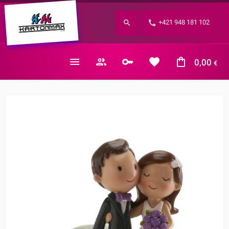
Zabudnuté heslo?
+421 948 181 102
E-mail
0,00
€
Nákupný košík je prázdny