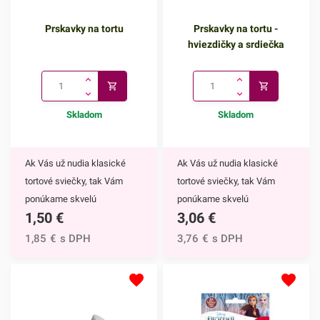
Prskavky na tortu
Prskavky na tortu -
hviezdičky a srdiečka
Skladom
Skladom
Ak Vás už nudia klasické
Ak Vás už nudia klasické
tortové sviečky, tak Vám
tortové sviečky, tak Vám
ponúkame skvelú
ponúkame skvelú
1,50
€
3,06
€
alternatívu. Prskavky na tortu
alternatívu. Prskavky na tortu
sú mimoriadne efektným
- hviezdičky a srdiečka sú
1,85
€
s DPH
3,76
€
s DPH
doplnkom nielen na torty, ale
mimoriadne efektným
môžete ich využiť aj na
doplnkom nielen na torty, ale
ozdobenie muffinov,
môžete ich využiť aj na
cupcakekov alebo iných
ozdobenie muffinov,