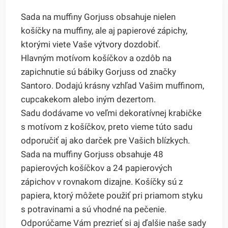
Sada na muffiny Gorjuss obsahuje nielen
košíčky na muffiny, ale aj papierové zápichy,
ktorými viete Vaše výtvory dozdobiť.
Hlavným motívom košíčkov a ozdôb na
zapichnutie sú bábiky Gorjuss od značky
Santoro. Dodajú krásny vzhľad Vašim muffinom,
cupcakekom alebo iným dezertom.
Sadu dodávame vo veľmi dekoratívnej krabičke
s motívom z košíčkov, preto vieme túto sadu
odporučiť aj ako darček pre Vašich blízkych.
Sada na muffiny Gorjuss obsahuje 48
papierových košíčkov a 24 papierových
zápichov v rovnakom dizajne. Košíčky sú z
papiera, ktorý môžete použiť pri priamom styku
s potravinami a sú vhodné na pečenie.
Odporúčame Vám prezrieť si aj ďalšie naše sady