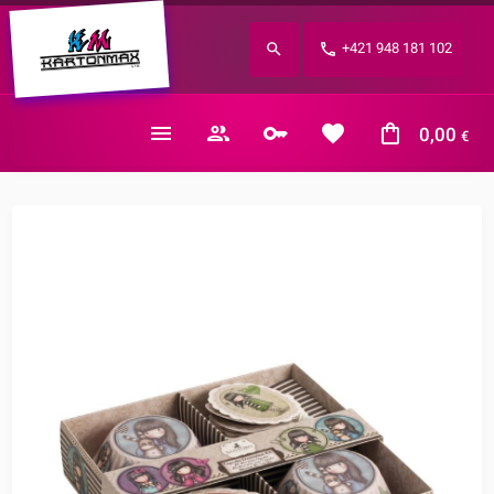
Zabudnuté heslo?
+421 948 181 102
E-mail
0,00
€
Nákupný košík je prázdny