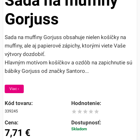
Sada na muffiny
Gorjuss
Sada na muffiny Gorjuss obsahuje nielen košíčky na
muffiny, ale aj papierové zápichy, ktorými viete Vaše
výtvory dozdobiť.
Hlavným motívom košíčkov a ozdôb na zapichnutie sú
bábiky Gorjuss od značky Santoro...
Viac ›
Kód tovaru:
Hodnotenie:
339245
Cena:
Dostupnosť:
Skladom
7,71
€