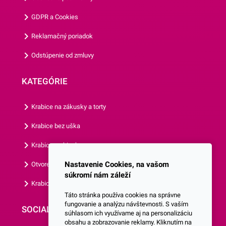
cm.Jedno balenie obsahuje
GDPR a Cookies
až 50 košíčkov.Odporúčame
Vám aj ostatné motívy
Reklamačný poriadok
našich košíčkov.
Odstúpenie od zmluvy
KATEGÓRIE
Krabice na zákusky a torty
Krabice bez uška
Krabice s okienkom
Nastavenie Cookies, na vašom
Otvorená krabica
súkromí nám záleží
Krabice s vlastným logom
Táto stránka používa cookies na správne
fungovanie a analýzu návštevnosti. S vaším
SOCIALNE SIETE
súhlasom ich využívame aj na personalizáciu
obsahu a zobrazovanie reklamy. Kliknutím na