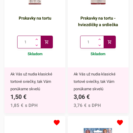
Prskavky na tortu
Prskavky na tortu -
hviezdičky a srdiečka
Skladom
Skladom
Ak Vás už nudia klasické
Ak Vás už nudia klasické
tortové sviečky, tak Vám
tortové sviečky, tak Vám
ponúkame skvelú
ponúkame skvelú
1,50
€
3,06
€
alternatívu. Prskavky na tortu
alternatívu. Prskavky na tortu
sú mimoriadne efektným
- hviezdičky a srdiečka sú
1,85
€
s DPH
3,76
€
s DPH
doplnkom nielen na torty, ale
mimoriadne efektným
môžete ich využiť aj na
doplnkom nielen na torty, ale
ozdobenie muffinov,
môžete ich využiť aj na