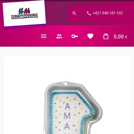
Zabudnuté heslo?
+421 948 181 102
E-mail
0,00
€
Nákupný košík je prázdny