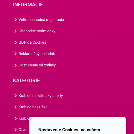
INFORMÁCIE
vyrábané z papiera, ktorý je
vhodný na priamy styk s
Veľkoobchodná registrácia
potravinami. Ich priemer je 5
cm a ich výška je 3
Obchodné podmienky
cm.Jedno balenie obsahuje
GDPR a Cookies
až 50 košíčkov.Odporúčame
Vám aj ostatné motívy
Reklamačný poriadok
našich košíčkov.
Odstúpenie od zmluvy
KATEGÓRIE
Krabice na zákusky a torty
Krabice bez uška
Krabice s okienkom
Nastavenie Cookies, na vašom
Otvorená krabica