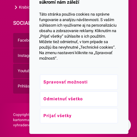
súkromí nám záleží
Krabice s vlastným logom
Táto stránka používa cookies na správne
fungovanie a analýzu návštevnosti. S vaším
SOCIALNE SIETE
súhlasom ich využívame aj na personalizáciu
obsahu a zobrazovanie reklamy. Kliknutím na
„Prijať všetky“ súhlasíte s ich použitím.
Facebook
Môžete tiež odmietnuť, v tom prípade sa
použijú iba nevyhnutné „Technické cookies“.
Na zmenu nastavení kliknite na „Spravovať
Instagram
možnosti“.
Youtube
Spravovať možnosti
Prihlásenie do Newsletteru
Odmietnuť všetko
Copyright © 2026 -
Web vytvorila agentúra:
Prijať všetky
kartonmax.sk Všetky práva
NetLife Guru
vyhradené