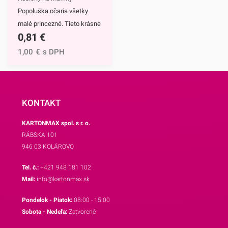
košíčkov.Odporúčame Vám
Popoluška očaria všetky
aj ostatné motívy našich
malé princezné. Tieto krásne
košíčkov.
0,81
€
a štýlové papierové košíčky
sú neodmysliteľnou výbavou
1,00
€
s DPH
pri príprave muffinov,
cupcakekov ale aj rôznych
iných sladkých
dezertov.Hlavným motívom
KONTAKT
týchto košíčkov je
KARTONMAX spol. s r. o.
Popoluška, ktrorá je hlavnou
RÁBSKA 101
postavou jednej z
946 03 KOLÁROVO
najznámejších Disney
rozprávok.Využijete ich na
Tel. č.:
+421 948 181 102
každodenné pečenie, ale aj
Mail:
info@kartonmax.sk
pri rôznych príležitostiach.
Pondelok - Piatok:
08:00 - 15:00
Najväčší úspech však
Sobota - Nedeľa:
Zatvorené
zrejme zožnú na detských
oslavách.Košíčky sú