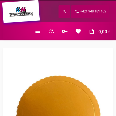
Zabudnuté heslo?
+421 948 181 102
E-mail
0,00
€
Nákupný košík je prázdny