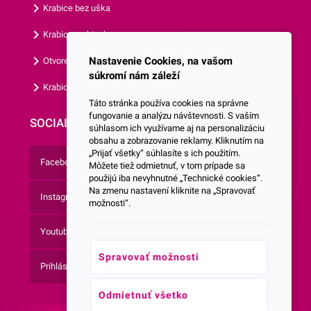
Krabice bez uška
Krabice s okienkom
Nastavenie Cookies, na vašom
Otvorená krabica
súkromí nám záleží
Krabice s vlastným logom
Táto stránka používa cookies na správne
fungovanie a analýzu návštevnosti. S vaším
SOCIALNE SIETE
súhlasom ich využívame aj na personalizáciu
obsahu a zobrazovanie reklamy. Kliknutím na
„Prijať všetky“ súhlasíte s ich použitím.
Facebook
Môžete tiež odmietnuť, v tom prípade sa
použijú iba nevyhnutné „Technické cookies“.
Na zmenu nastavení kliknite na „Spravovať
Instagram
možnosti“.
Youtube
Spravovať možnosti
Prihlásenie do Newsletteru
Odmietnuť všetko