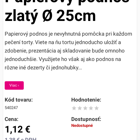
zlatý Ø 25cm
Papierový podnos je nevyhnutná pomôcka pri každom
pečení torty. Viete na ňu tortu jednoducho uložiť a
zdobenie, prezentácia aj skladovanie bude omnoho
jednoduchšie. Využijete ho však aj ako podnos na
rôzne iné dezerty či jednohubky...
Viac ›
Kód tovaru:
Hodnotenie:
540247
Cena:
Dostupnosť:
Nedostupné
1,12
€
1,38
€
s DPH