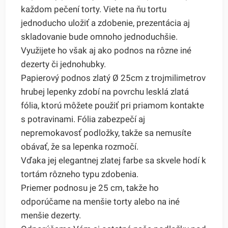
každom pečení torty. Viete na ňu tortu
jednoducho uložiť a zdobenie, prezentácia aj
skladovanie bude omnoho jednoduchšie.
Využijete ho však aj ako podnos na rôzne iné
dezerty či jednohubky.
Papierový podnos zlatý Ø 25cm z trojmilimetrov
hrubej lepenky zdobí na povrchu lesklá zlatá
fólia, ktorú môžete použiť pri priamom kontakte
s potravinami. Fólia zabezpečí aj
nepremokavosť podložky, takže sa nemusíte
obávať, že sa lepenka rozmočí.
Vďaka jej elegantnej zlatej farbe sa skvele hodí k
tortám rôzneho typu zdobenia.
Priemer podnosu je 25 cm, takže ho
odporúčame na menšie torty alebo na iné
menšie dezerty.