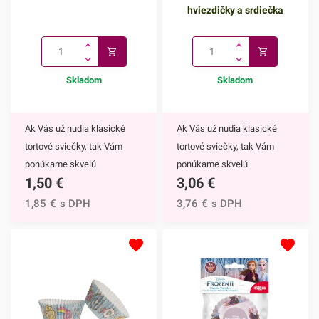
hviezdičky a srdiečka
Skladom
Skladom
Ak Vás už nudia klasické
Ak Vás už nudia klasické
tortové sviečky, tak Vám
tortové sviečky, tak Vám
ponúkame skvelú
ponúkame skvelú
1,50
€
3,06
€
alternatívu. Prskavky na tortu
alternatívu. Prskavky na tortu
sú mimoriadne efektným
- hviezdičky a srdiečka sú
1,85
€
s DPH
3,76
€
s DPH
doplnkom nielen na torty, ale
mimoriadne efektným
môžete ich využiť aj na
doplnkom nielen na torty, ale
ozdobenie muffinov,
môžete ich využiť aj na
cupcakekov alebo iných
ozdobenie muffinov,
dezertov.Týmto skvelým
cupcakekov alebo iných
doplnkom ohúrite každého.
dezertov.Prskavky na tortu -