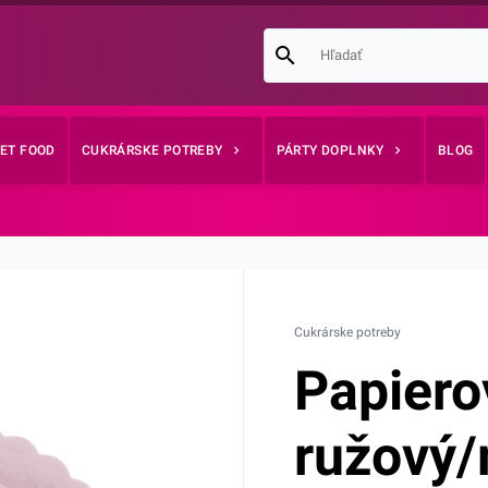
EET FOOD
CUKRÁRSKE POTREBY
PÁRTY DOPLNKY
BLOG
Cukrárske potreby
Papiero
ružový