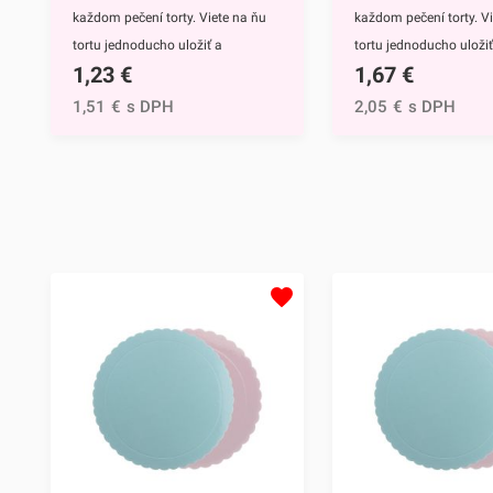
odstránení z torty uložiť napr. do
prskavka úplne dohorí,
každom pečení torty. Viete na ňu
každom pečení torty. V
ju odstráňte z torty. A
tortu jednoducho uložiť a
tortu jednoducho uložiť
doho
1,23
€
1,67
€
zdobenie, prezentácia aj
zdobenie, prezentácia a
skladovanie bude omnoho
skladovanie bude omn
1,51
€
s DPH
2,05
€
s DPH
jednoduchšie. Využijete ho však aj
jednoduchšie. Využijete
ako podnos na rôzne iné dezerty či
ako podnos na rôzne in
jednohubky.Papierový podnos
jednohubky.Papierový
ružový/modrý Ø 25cm z
ružový/modrý Ø 30cm 
trojmilimetrov hrubej lepenky
trojmilimetrov hrubej l
zdobí na povrchu lesklá fólia, ktorú
zdobí na povrchu lesklá 
môžete použiť pri priamom
môžete použiť pri pri
kontakte s potravinami. Fólia
kontakte s potravinami.
zabezpečí aj nepremokavosť
zabezpečí aj nepremok
podložky, takže sa nemusíte
podložky, takže sa nem
obávať, že sa lepenka
obávať, že sa lepenka
rozmočí.Podnos je obojstranný. Z
rozmočí.Podnos je oboj
jednej strany je fólia ružová a z
jednej strany je fólia r
druhej strany je modrá. Stačí preto
druhej strany je modrá.