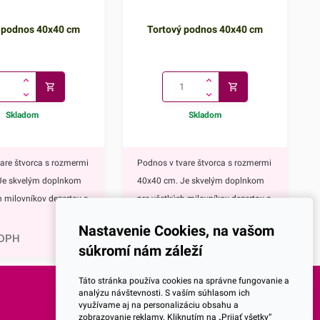
 podnos 40x40 cm
Tortový podnos 40x40 cm
Skladom
Skladom
are štvorca s rozmermi
Podnos v tvare štvorca s rozmermi
Je skvelým doplnkom
40x40 cm. Je skvelým doplnkom
h milovníkov dezertov a
pre všetkých milovníkov dezertov a
1,51
€
nto štvorcový podnos je
pečenia. Tento štvorcový podnos je
Nastavenie Cookies, na vašom
kvalitného materiálu,
vyrobený z kvalitného materiálu,
 DPH
1,86
€
s DPH
súkromí nám záleží
pečuje pevnosť a
ktorý zabezpečuje pevnosť a
Jeho veľkosť umožňuje
odolnosť. Jeho veľkosť umožňuje
Táto stránka používa cookies na správne fungovanie a
enášanie aj väčších
pohodlné prenášanie aj väčších
analýzu návštevnosti. S vaším súhlasom ich
využívame aj na personalizáciu obsahu a
áčov.Tortový podnos
tort či koláčov.Tortový podnos
SOCIALNE SIETE
zobrazovanie reklamy. Kliknutím na „Prijať všetky“