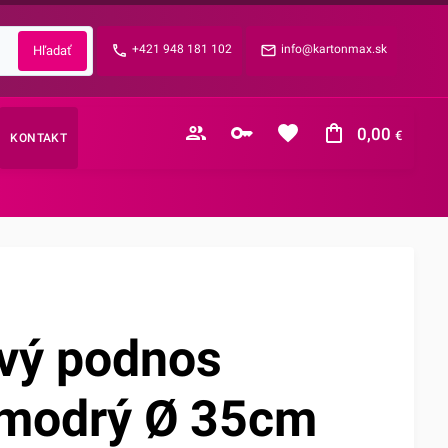
Zabudnuté heslo?
+421 948 181 102
info@kartonmax.sk
E-mail
0,00
€
KONTAKT
Nákupný košík je prázdny
vý podnos
/modrý Ø 35cm