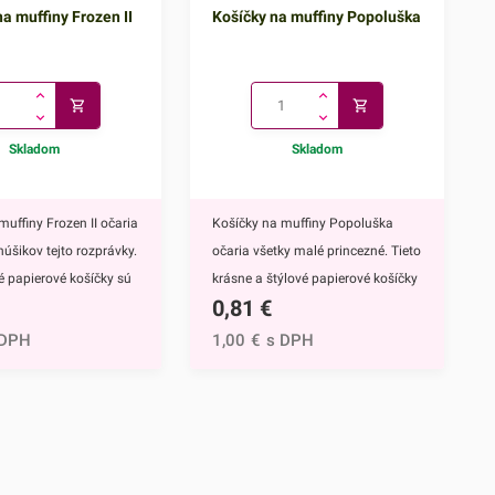
a muffiny Frozen II
Košíčky na muffiny Popoluška
Skladom
Skladom
muffiny Frozen II očaria
Košíčky na muffiny Popoluška
núšikov tejto rozprávky.
očaria všetky malé princezné. Tieto
vé papierové košíčky sú
krásne a štýlové papierové košíčky
0,81
€
 výbavou pri príprave
sú neodmysliteľnou výbavou pri
upcakekov ale aj
príprave muffinov, cupcakekov ale
 DPH
1,00
€
s DPH
ch sladkých
aj rôznych iných sladkých
lavným motívom
dezertov.Hlavným motívom týchto
 hrdinky Disney
košíčkov je Popoluška, ktrorá je
ozen II - Elsa a
hlavnou postavou jednej z
ky s týmto krásnym
najznámejších Disney