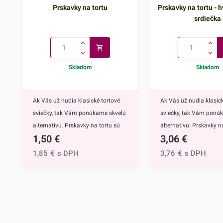
Prskavky na tortu
Prskavky na tortu - h
srdiečka
Skladom
Skladom
Ak Vás už nudia klasické tortové
Ak Vás už nudia klasick
sviečky, tak Vám ponúkame skvelú
sviečky, tak Vám ponú
alternatívu. Prskavky na tortu sú
alternatívu. Prskavky na
1,50
€
3,06
€
mimoriadne efektným doplnkom
hviezdičky a srdiečka s
nielen na torty, ale môžete ich
mimoriadne efektným
1,85
€
s DPH
3,76
€
s DPH
využiť aj na ozdobenie muffinov,
nielen na torty, ale môž
cupcakekov alebo iných
využiť aj na ozdobenie 
dezertov.Týmto skvelým doplnkom
cupcakekov alebo inýc
ohúrite každého. Navyše tortu
dezertov.Prskavky na to
obohatíte o nádhernú sviatočnú
hviezdičky a srdiečka ur