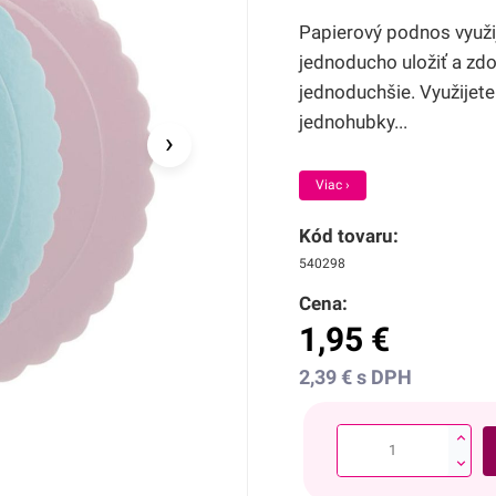
Papierový podnos využij
jednoducho uložiť a zd
jednoduchšie. Využijete
jednohubky...
›
Viac ›
Kód tovaru:
540298
Cena:
1,95
€
2,39
€
s DPH