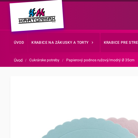
ÚVOD
KRABICE NA ZÁKUSKY A TORTY
KRABICE PRE STR
Úvod
/
Cukrárske potreby
/
Papierový podnos ružový/modrý Ø 35cm