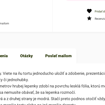
Pridať 
Recenzi
 mailom
enia
Otázky
Poslať mailom
. Viete na ňu tortu jednoducho uložiť a zdobenie, prezentá
ty či jednohubky.
trov hrubej lepenky zdobí na povrchu lesklá fólia, ktorú m
sa nemusíte obávať, že sa lepenka rozmočí.
ová a z druhej strany je modrá. Stačí preto podnos otočiť vžd
 menšie torty alebo na iné menšie dezerty.