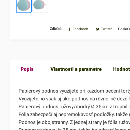
Zdieľať:
Facebook
Twitter
Poslať
Popis
Vlastnosti a parametre
Hodnot
Papierový podnos využijete pri každom pečení torty
Využijete ho však aj ako podnos na rôzne iné dezer
Papierový podnos ružový/modrý Ø 35cm z trojmilime
Fólia zabezpečí aj nepremokavosť podložky, takže 
Podnos je obojstranný. Z jednej strany je fólia ruž
Priemer podnosu je 35 cm, takže ho odporúčame na