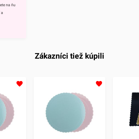
 až potom
iete na ňu
j po úplnom
 a
j
oho
 ho však aj
é dezerty či
 podnos
Zákazníci tiež kúpili
z
epenky
fólia, ktorú
amom
 Fólia
avosť
usíte
stranný. Z
užová a z
 Stačí preto