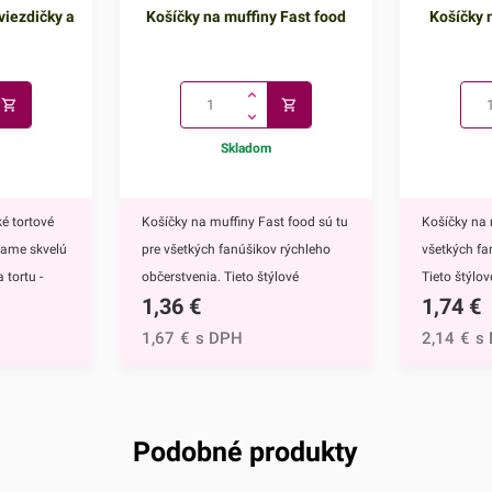
viezdičky a
Košíčky na muffiny Fast food
Košíčky n
Skladom
é tortové
Košíčky na muffiny Fast food sú tu
Košíčky na 
kame skvelú
pre všetkých fanúšikov rýchleho
všetkých fa
 tortu -
občerstvenia. Tieto štýlové
Tieto štýlo
1,36
€
1,74
€
ú
papierové košíčky sú nevyhnutnou
nevyhnutnou
 doplnkom
výbavou pri príprave muffinov,
muffinov, c
1,67
€
s DPH
2,14
€
s
ete ich
cupcakekov ale aj rôznych iných
rôznych iný
muffinov,
sladkých dezertov.Ich všestranný
dezertov.H
h
dizajn využijete na každodenné
košíčkov sú
rtu -
pečenie ale aj na rôzne príležitosti
rozprávky Fr
Podobné produkty
čite
či oslavy.Košíčky sú vyrábané z
Anna.Košíč