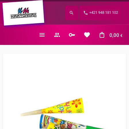
Zabudnuté heslo?
+421 948 181 102
E-mail
0,00
€
Nákupný košík je prázdny