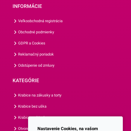
na prepravu,vďaka rôznym
INFORMÁCIE
tematickým potlačiam viete
zladiť všetky doplnky.Tanier
Veľkoobchodná registrácia
má priemer 22,7 cm a jedno
balenie obsahuje 8 kusov
Obchodné podmienky
tanierov.Odporúčame Vám
GDPR a Cookies
prezrieť si aj ostatné párty
doplnky z našej ponuky.
Reklamačný poriadok
Odstúpenie od zmluvy
KATEGÓRIE
Krabice na zákusky a torty
Krabice bez uška
Krabice s okienkom
Nastavenie Cookies, na vašom
Otvorená krabica