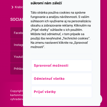
súkromí nám záleží
Krabice s vlastným logom
Táto stránka používa cookies na správne
fungovanie a analýzu návštevnosti. S vaším
SOCIALNE SIETE
súhlasom ich využívame aj na personalizáciu
obsahu a zobrazovanie reklamy. Kliknutím na
„Prijať všetky“ súhlasíte s ich použitím.
Facebook
Môžete tiež odmietnuť, v tom prípade sa
použijú iba nevyhnutné „Technické cookies“.
Na zmenu nastavení kliknite na „Spravovať
Instagram
možnosti“.
Youtube
Spravovať možnosti
Prihlásenie do Newsletteru
Odmietnuť všetko
Copyright © 2026 -
Web vytvorila agentúra:
Prijať všetky
kartonmax.sk Všetky práva
NetLife Guru
vyhradené