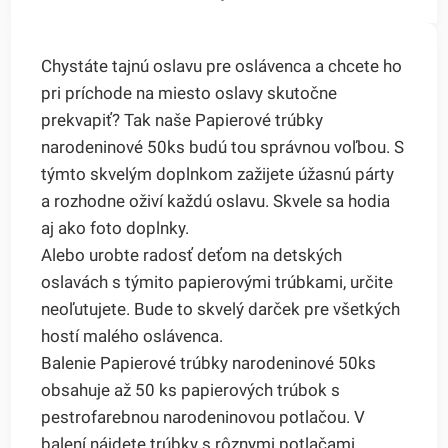
Chystáte tajnú oslavu pre oslávenca a chcete ho
pri príchode na miesto oslavy skutočne
prekvapiť? Tak naše Papierové trúbky
narodeninové 50ks budú tou správnou voľbou. S
týmto skvelým doplnkom zažijete úžasnú párty
a rozhodne oživí každú oslavu. Skvele sa hodia
aj ako foto doplnky.
Alebo urobte radosť deťom na detských
oslavách s týmito papierovými trúbkami, určite
neoľutujete. Bude to skvelý darček pre všetkých
hostí malého oslávenca.
Balenie Papierové trúbky narodeninové 50ks
obsahuje až 50 ks papierových trúbok s
pestrofarebnou narodeninovou potlačou. V
balení nájdete trúbky s rôznymi potlačami.