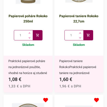
Papierové poháre Rokoko
Papierové taniere Rokoko
250ml
22,7cm
Skladom
Skladom
Praktické papierové poháre
Papierové taniere
na jednorázové použitie,
RokokoPraktické papierové
vhodné na horúce aj studené
taniere na jednorázové
1,08
€
1,60
€
nápoje. Vďaka ich
použitie. Vďaka ich
elegantnému zdobeniu
elegantnému zdobeniu
1,33
€
s DPH
1,96
€
s DPH
krásne vyniknú na každom
krásne vyniknú na každom
slávnostnom stole.Papierové
slávnostnom stole.Papierové
poháre majú nepochybne
taniere majú nepochybne