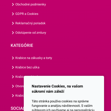
balenie obsahuje 8 kusov
Obchodné podmienky
tanierov.Odporúčame Vám
GDPR a Cookies
prezrieť si aj ostatné párty
doplnky z našej ponuky.
Reklamačný poriadok
Odstúpenie od zmluvy
KATEGÓRIE
Krabice na zákusky a torty
Krabice bez uška
Krabice s okienkom
Nastavenie Cookies, na vašom
Otvorená krabica
súkromí nám záleží
Krabice s vlastným logom
Táto stránka používa cookies na správne
fungovanie a analýzu návštevnosti. S vaším
SOCIALNE SIETE
súhlasom ich využívame aj na personalizáciu