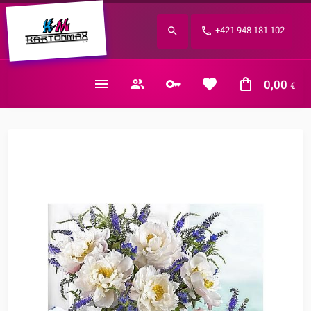
Zabudnuté heslo?
+421 948 181 102
E-mail
0,00
€
Nákupný košík je prázdny