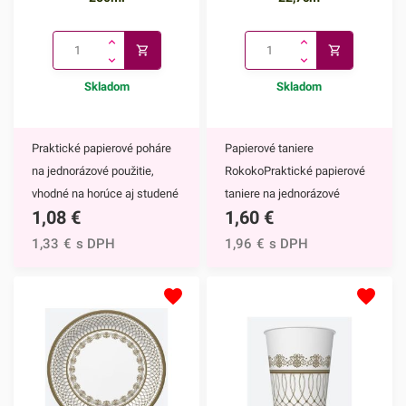
Skladom
Skladom
Praktické papierové poháre
Papierové taniere
na jednorázové použitie,
RokokoPraktické papierové
vhodné na horúce aj studené
taniere na jednorázové
1,08
€
1,60
€
nápoje. Vďaka ich
použitie. Vďaka ich
elegantnému zdobeniu
elegantnému zdobeniu
1,33
€
s DPH
1,96
€
s DPH
krásne vyniknú na každom
krásne vyniknú na každom
slávnostnom stole.Papierové
slávnostnom stole.Papierové
poháre majú nepochybne
taniere majú nepochybne
mnoho výhod,
mnoho výhod,
napríklad:keďže ide o
napríklad:keďže ide o
jednorazové poháre, nečaká
jednorazové taniere, nečaká
Vás žiadne zdĺhavé
Vás žiadne zdĺhavé