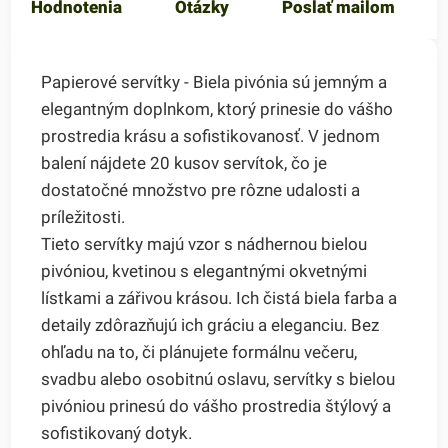
Hodnotenia
Otázky
Poslať mailom
Papierové servítky - Biela pivónia sú jemným a
elegantným doplnkom, ktorý prinesie do vášho
prostredia krásu a sofistikovanosť. V jednom
balení nájdete 20 kusov servítok, čo je
dostatočné množstvo pre rôzne udalosti a
príležitosti.
Tieto servítky majú vzor s nádhernou bielou
pivóniou, kvetinou s elegantnými okvetnými
lístkami a zářivou krásou. Ich čistá biela farba a
detaily zdôrazňujú ich gráciu a eleganciu. Bez
ohľadu na to, či plánujete formálnu večeru,
svadbu alebo osobitnú oslavu, servítky s bielou
pivóniou prinesú do vášho prostredia štýlový a
sofistikovaný dotyk.