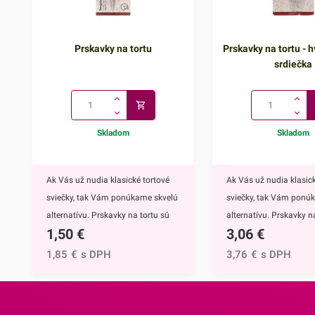
Prskavky na tortu
Prskavky na tortu - h
srdiečka
Skladom
Skladom
Ak Vás už nudia klasické tortové
Ak Vás už nudia klasick
sviečky, tak Vám ponúkame skvelú
sviečky, tak Vám ponú
alternatívu. Prskavky na tortu sú
alternatívu. Prskavky na
1,50
€
3,06
€
mimoriadne efektným doplnkom
hviezdičky a srdiečka s
nielen na torty, ale môžete ich
mimoriadne efektným
1,85
€
s DPH
3,76
€
s DPH
využiť aj na ozdobenie muffinov,
nielen na torty, ale môž
cupcakekov alebo iných
využiť aj na ozdobenie 
dezertov.Týmto skvelým doplnkom
cupcakekov alebo inýc