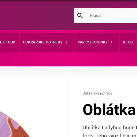
EET FOOD
CUKRÁRSKE POTREBY
PÁRTY DOPLNKY
BLOG
Cukrárske potreby
Oblátka
Oblátka Ladybug bude 
torty. Jeho využitie je