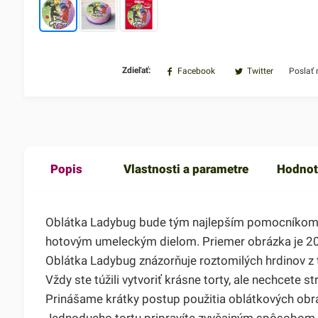
Zdieľať:
Facebook
Twitter
Poslať
Popis
Vlastnosti a parametre
Hodnot
Oblátka Ladybug bude tým najlepším pomocníkom pri
hotovým umeleckým dielom. Priemer obrázka je 2
Oblátka Ladybug znázorňuje roztomilých hrdinov z t
Vždy ste túžili vytvoriť krásne torty, ale nechcete
Prinášame krátky postup použitia oblátkových obr
Jednoducho tortu pripravíte zvyčajným spôsobom