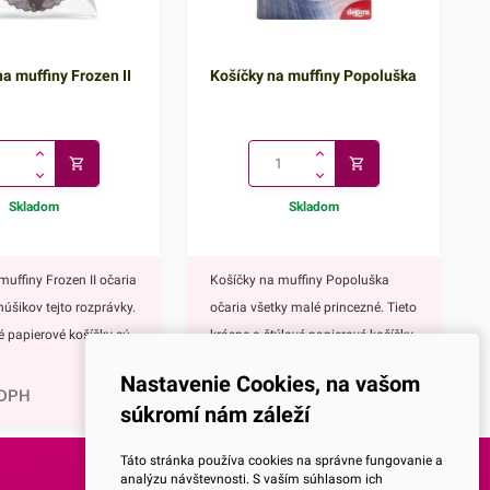
a muffiny Frozen II
Košíčky na muffiny Popoluška
Skladom
Skladom
muffiny Frozen II očaria
Košíčky na muffiny Popoluška
núšikov tejto rozprávky.
očaria všetky malé princezné. Tieto
vé papierové košíčky sú
krásne a štýlové papierové košíčky
0,81
€
 výbavou pri príprave
sú neodmysliteľnou výbavou pri
Nastavenie Cookies, na vašom
upcakekov ale aj
príprave muffinov, cupcakekov ale
 DPH
1,00
€
s DPH
súkromí nám záleží
ch sladkých
aj rôznych iných sladkých
lavným motívom
dezertov.Hlavným motívom týchto
Táto stránka používa cookies na správne fungovanie a
 hrdinky Disney
košíčkov je Popoluška, ktrorá je
analýzu návštevnosti. S vaším súhlasom ich