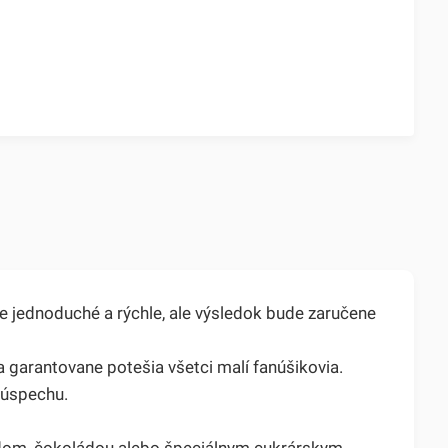
 jednoduché a rýchle, ale výsledok bude zaručene
 garantovane potešia všetci malí fanúšikovia.
k úspechu.
dom, čokoládou alebo špeciálnym cukrárskym