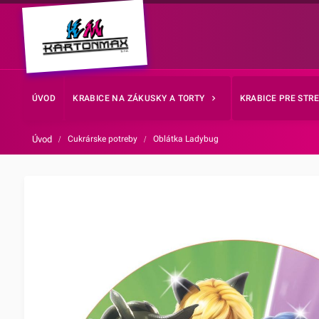
ÚVOD
KRABICE NA ZÁKUSKY A TORTY
KRABICE PRE STR
Úvod
/
Cukrárske potreby
/
Oblátka Ladybug