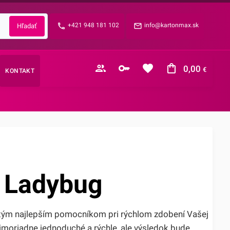
Zabudnuté heslo?
+421 948 181 102
info@kartonmax.sk
E-mail
0,00
€
KONTAKT
Nákupný košík je prázdny
 Ladybug
tým najlepším pomocníkom pri rýchlom zdobení Vašej
 mimoriadne jednoduché a rýchle, ale výsledok bude