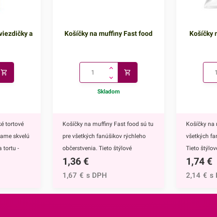
viezdičky a
Košíčky na muffiny Fast food
Košíčky n
Skladom
é tortové
Košíčky na muffiny Fast food sú tu
Košíčky na 
kame skvelú
pre všetkých fanúšikov rýchleho
všetkých fa
 tortu -
občerstvenia. Tieto štýlové
Tieto štýlo
1,36
€
1,74
€
ú
papierové košíčky sú nevyhnutnou
nevyhnutnou
 doplnkom
výbavou pri príprave muffinov,
muffinov, c
1,67
€
s DPH
2,14
€
s
ete ich
cupcakekov ale aj rôznych iných
rôznych iný
muffinov,
sladkých dezertov.Ich všestranný
dezertov.H
h
dizajn využijete na každodenné
košíčkov sú