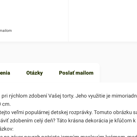
 mailom
enia
Otázky
Poslať mailom
 rýchlom zdobení Vašej torty. Jeho využitie je mimoriadne
0 cm.
ejto veľmi populárnej detskej rozprávky. Tomuto obrázku sa
 stráviť zdobením celý deň? Táto krásna dekorácia je kľúčom 
ázkov:
 a na záver povrch potriete jemným maslovým krémom, me