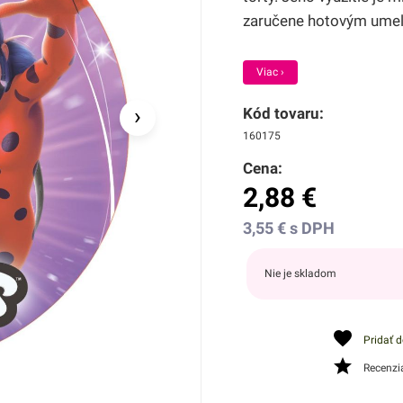
zaručene hotovým umele
Viac ›
›
Kód tovaru:
160175
Cena:
2,88
€
3,55
€
s DPH
Nie je skladom
Pridať 
Recenzi