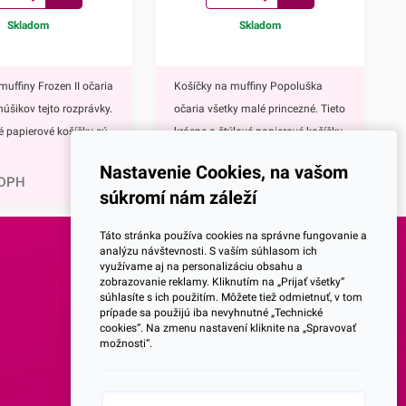
Skladom
Skladom
muffiny Frozen II očaria
Košíčky na muffiny Popoluška
núšikov tejto rozprávky.
očaria všetky malé princezné. Tieto
vé papierové košíčky sú
krásne a štýlové papierové košíčky
0,81
€
 výbavou pri príprave
sú neodmysliteľnou výbavou pri
Nastavenie Cookies, na vašom
upcakekov ale aj
príprave muffinov, cupcakekov ale
 DPH
1,00
€
s DPH
súkromí nám záleží
ch sladkých
aj rôznych iných sladkých
lavným motívom
dezertov.Hlavným motívom týchto
Táto stránka používa cookies na správne fungovanie a
 hrdinky Disney
košíčkov je Popoluška, ktrorá je
analýzu návštevnosti. S vaším súhlasom ich
využívame aj na personalizáciu obsahu a
ozen II - Elsa a
hlavnou postavou jednej z
SOCIALNE SIETE
zobrazovanie reklamy. Kliknutím na „Prijať všetky“
ky s týmto krásnym
najznámejších Disney
súhlasíte s ich použitím. Môžete tiež odmietnuť, v tom
žijete nielen na
rozprávok.Využijete ich na
prípade sa použijú iba nevyhnutné „Technické
Facebook
cookies“. Na zmenu nastavení kliknite na „Spravovať
pečenie ale aj na
každodenné pečenie, ale aj pri
možnosti“.
itosti či detské
rôznych príležitostiach. Najväčší
Instagram
čky sú vyrábané z
úspech však zrejme zožnú na
orý je vhodný na priamy
detských oslavách.Košíčky sú