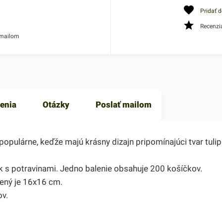
Pridať 
Recenzi
 mailom
enia
Otázky
Poslať mailom
pulárne, keďže majú krásny dizajn pripomínajúci tvar tulipá
yk s potravinami. Jedno balenie obsahuje 200 košíčkov.
žený je 16x16 cm.
v.