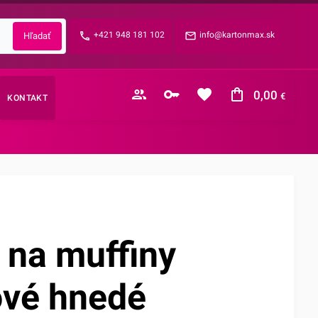
Zabudnuté heslo?
+421 948 181 102
info@kartonmax.sk
E-mail
0,00
€
KONTAKT
Nákupný košík je prázdny
 na muffiny
ové hnedé