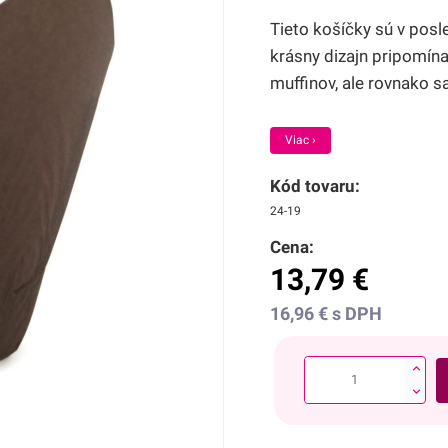
Tieto košíčky sú v pos
krásny dizajn pripomínaj
muffinov, ale rovnako sa
Viac ›
Kód tovaru:
24-19
Cena:
13,79
€
16,96
€
s DPH