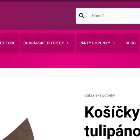
EET FOOD
CUKRÁRSKE POTREBY
PÁRTY DOPLNKY
BLOG
Cukrárske potreby
Košíčky
tulipán