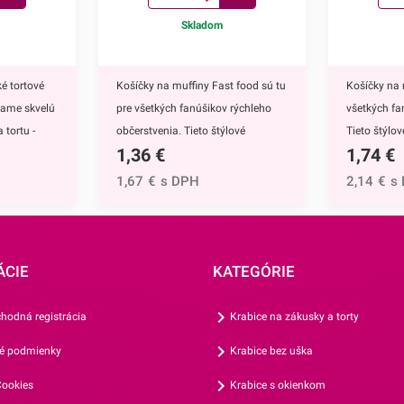
Skladom
é tortové
Košíčky na muffiny Fast food sú tu
Košíčky na 
kame skvelú
pre všetkých fanúšikov rýchleho
všetkých fa
 tortu -
občerstvenia. Tieto štýlové
Tieto štýlo
1,36
€
1,74
€
ú
papierové košíčky sú nevyhnutnou
nevyhnutnou
 doplnkom
výbavou pri príprave muffinov,
muffinov, c
1,67
€
s DPH
2,14
€
s
ete ich
cupcakekov ale aj rôznych iných
rôznych iný
muffinov,
sladkých dezertov.Ich všestranný
dezertov.H
h
dizajn využijete na každodenné
košíčkov sú
rtu -
pečenie ale aj na rôzne príležitosti
rozprávky Fr
ÁCIE
KATEGÓRIE
čite
či oslavy.Košíčky sú vyrábané z
Anna.Košíč
mto skvelým
papiera, ktorý je vhodný na priamy
motívom vyu
hodná registrácia
Krabice na zákusky a torty
ého.
styk s potravinami. Ich priemer je 5
každodenné 
é podmienky
Krabice bez uška
 o nádhernú
cm a ich výška je 3 cm.Jedno
rôzne prílež
 už ide o
balenie obsahuje 25
oslavy.Koší
ookies
Krabice s okienkom
bo inú
košíčkov.Odporúčame Vám aj
papiera, kt