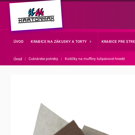
ÚVOD
KRABICE NA ZÁKUSKY A TORTY
KRABICE PRE STR
Úvod
/
Cukrárske potreby
/
Košíčky na muffiny tulipánové hnedé