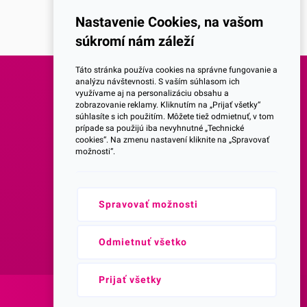
Nastavenie Cookies, na vašom
súkromí nám záleží
Táto stránka používa cookies na správne fungovanie a
analýzu návštevnosti. S vaším súhlasom ich
využívame aj na personalizáciu obsahu a
SOCIALNE SIETE
zobrazovanie reklamy. Kliknutím na „Prijať všetky“
súhlasíte s ich použitím. Môžete tiež odmietnuť, v tom
prípade sa použijú iba nevyhnutné „Technické
Facebook
cookies“. Na zmenu nastavení kliknite na „Spravovať
možnosti“.
Instagram
Spravovať možnosti
Youtube
Prihlásenie do Newsletteru
Odmietnuť všetko
Prijať všetky
Web vytvorila agentúra:
NetLife Guru