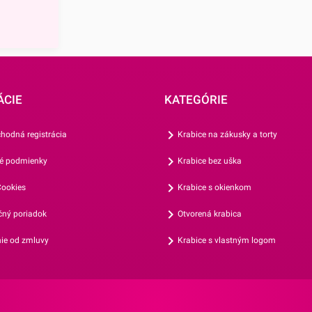
 bude sa na
vďaka sýtym
om sviečky
dne
avička.
h najmä
ÁCIE
KATEGÓRIE
 aj medzi
jto
hodná registrácia
Krabice na zákusky a torty
výšku 7 cm
é podmienky
Krabice bez uška
je ostrý
vďaka
ookies
Krabice s okienkom
jednoducho
ný poriadok
Otvorená krabica
aj ostatné
ie od zmluvy
Krabice s vlastným logom
uky.