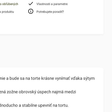
do obľúbených
Vlastnosti a parametre
a produktu
Potrebujete poradiť?
enie a bude sa na torte krásne vynímať vďaka sýtym
cezná zožne obrovský úspech najmä medzi
noducho a stabilne upevniť na tortu.