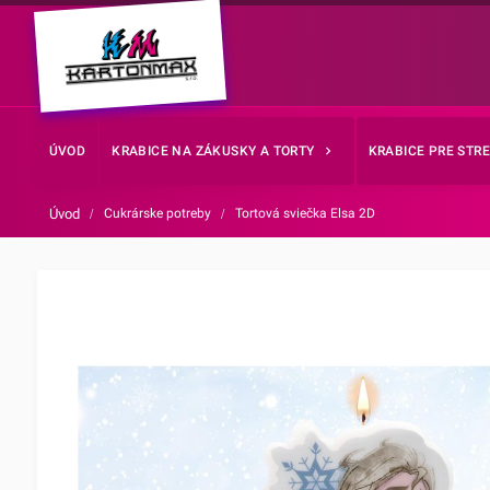
ÚVOD
KRABICE NA ZÁKUSKY A TORTY
KRABICE PRE STR
Úvod
/
Cukrárske potreby
/
Tortová sviečka Elsa 2D