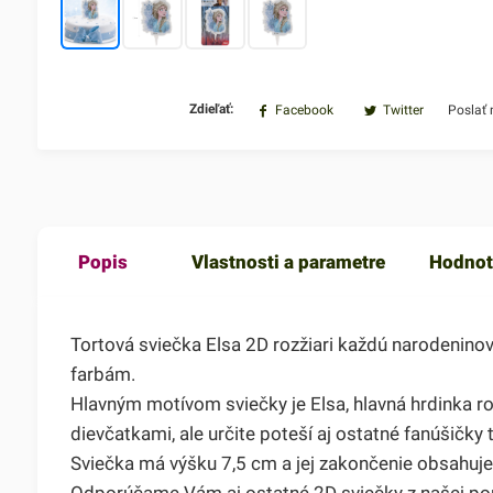
Zdieľať:
Facebook
Twitter
Poslať
Popis
Vlastnosti a parametre
Hodnot
Tortová sviečka Elsa 2D rozžiari každú narodenino
farbám.
Hlavným motívom sviečky je Elsa, hlavná hrdinka 
dievčatkami, ale určite poteší aj ostatné fanúšičky 
Sviečka má výšku 7,5 cm a jej zakončenie obsahuje
Odporúčame Vám aj ostatné 2D sviečky z našej po