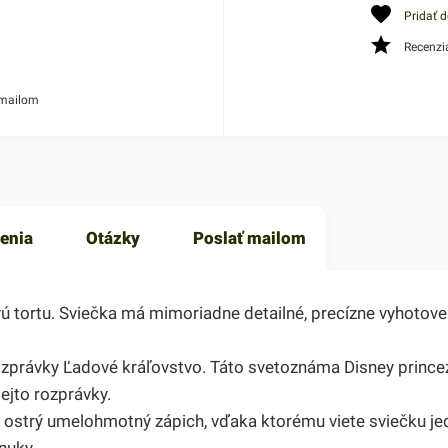
Pridať 
Recenzi
 mailom
enia
Otázky
Poslať mailom
vú tortu. Sviečka má mimoriadne detailné, precízne vyhotov
rozprávky Ľadové kráľovstvo. Táto svetoznáma Disney prin
tejto rozprávky.
 ostrý umelohmotný zápich, vďaka ktorému viete sviečku jed
nuky.