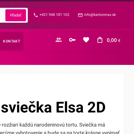
Zabudnuté heslo?
+421 948 181 102
info@kartonmax.sk
E-mail
0,00
€
KONTAKT
Nákupný košík je prázdny
 sviečka Elsa 2D
 rozžiari každú narodeninovú tortu. Sviečka má
ecízne vyhotovenie a bude sa na torte krásne vynímať