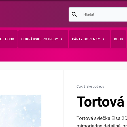
EET FOOD
CUKRÁRSKE POTREBY
PÁRTY DOPLNKY
BLOG
Cukrárske potreby
Tortová
Tortová sviečka Elsa 2D
mimoriadne detailné, pr