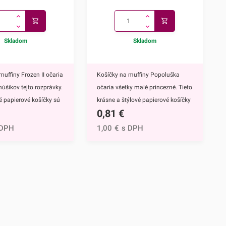
Skladom
Skladom
muffiny Frozen II očaria
Košíčky na muffiny Popoluška
núšikov tejto rozprávky.
očaria všetky malé princezné. Tieto
vé papierové košíčky sú
krásne a štýlové papierové košíčky
0,81
€
 výbavou pri príprave
sú neodmysliteľnou výbavou pri
upcakekov ale aj
príprave muffinov, cupcakekov ale
 DPH
1,00
€
s DPH
ch sladkých
aj rôznych iných sladkých
lavným motívom
dezertov.Hlavným motívom týchto
 hrdinky Disney
košíčkov je Popoluška, ktrorá je
ozen II - Elsa a
hlavnou postavou jednej z
ky s týmto krásnym
najznámejších Disney
žijete nielen na
rozprávok.Využijete ich na
pečenie ale aj na
každodenné pečenie, ale aj pri