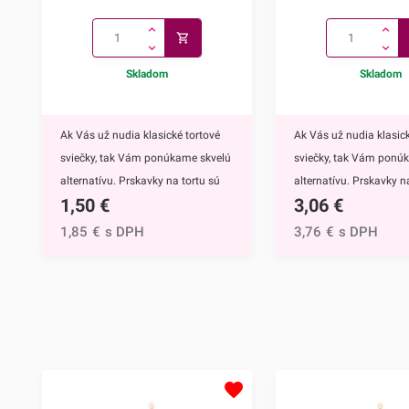
Skladom
Skladom
Ak Vás už nudia klasické tortové
Ak Vás už nudia klasick
sviečky, tak Vám ponúkame skvelú
sviečky, tak Vám ponú
alternatívu. Prskavky na tortu sú
alternatívu. Prskavky na
1,50
€
3,06
€
mimoriadne efektným doplnkom
hviezdičky a srdiečka s
nielen na torty, ale môžete ich
mimoriadne efektným
1,85
€
s DPH
3,76
€
s DPH
využiť aj na ozdobenie muffinov,
nielen na torty, ale môž
cupcakekov alebo iných
využiť aj na ozdobenie 
dezertov.Týmto skvelým doplnkom
cupcakekov alebo inýc
ohúrite každého. Navyše tortu
dezertov.Prskavky na to
obohatíte o nádhernú sviatočnú
hviezdičky a srdiečka ur
atmosféru, či už ide o narodeniny,
neočasria iba deti. Tý
svadbu alebo inú slávnostnú
doplnkom ohúrite každ