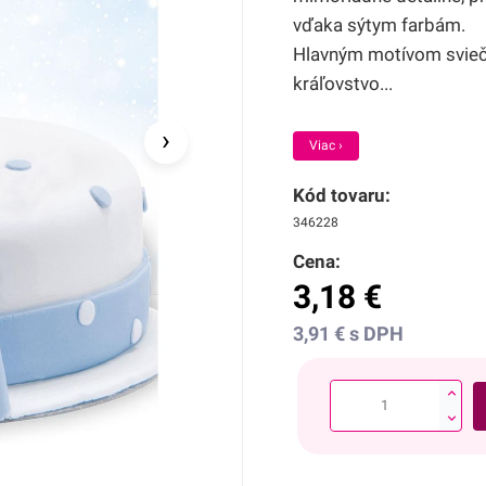
vďaka sýtym farbám.
Hlavným motívom sviečk
kráľovstvo...
›
Viac ›
Kód tovaru:
346228
Cena:
3,18
€
3,91
€
s DPH