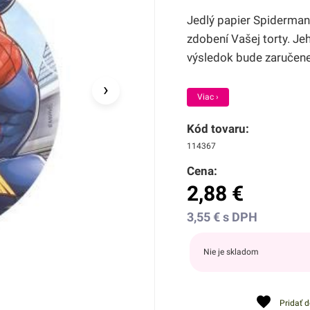
Jedlý papier Spiderma
zdobení Vašej torty. Je
výsledok bude zaručen
›
Viac ›
Kód tovaru:
114367
Cena:
2,88
€
3,55
€
s DPH
Nie je skladom
Pridať 