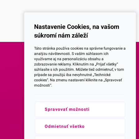
Nastavenie Cookies, na vašom
súkromí nám záleží
Táto stránka používa cookies na správne fungovanie a
analýzu návštevnosti. S vaším súhlasom ich
využívame aj na personalizáciu obsahu a
SOCIALNE SIETE
zobrazovanie reklamy. Kliknutím na „Prijať všetky“
súhlasíte s ich použitím. Môžete tiež odmietnuť, v tom
prípade sa použijú iba nevyhnutné „Technické
Facebook
cookies“. Na zmenu nastavení kliknite na „Spravovať
možnosti“.
Instagram
Spravovať možnosti
Youtube
Prihlásenie do Newsletteru
Odmietnuť všetko