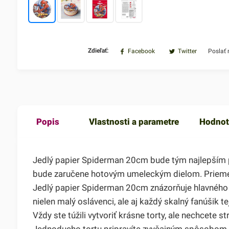
Zdieľať:
Facebook
Twitter
Poslať
Popis
Vlastnosti a parametre
Hodnot
Jedlý papier Spiderman 20cm bude tým najlepším po
bude zaručene hotovým umeleckým dielom. Prieme
Jedlý papier Spiderman 20cm znázorňuje hlavného 
nielen malý oslávenci, ale aj každý skalný fanúšik t
Vždy ste túžili vytvoriť krásne torty, ale nechcete
Jednoducho tortu pripravíte zvyčajným spôsobom