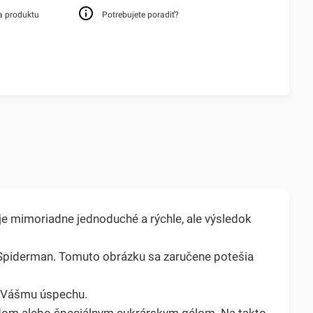
a produktu
Potrebujete poradiť?
e mimoriadne jednoduché a rýchle, ale výsledok
 Spiderman. Tomuto obrázku sa zaručene potešia
 k Vášmu úspechu.
dom alebo špeciálnym cukrárskym gélom. Na takto