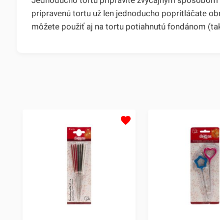
pripravenú tortu už len jednoducho popritláčate o
môžete použiť aj na tortu potiahnutú fondánom (ta