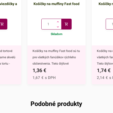
viezdičky a
Košíčky na muffiny Fast food
Košíčky n
Skladom
é tortové
Košíčky na muffiny Fast food sú tu
Košíčky na 
kame skvelú
pre všetkých fanúšikov rýchleho
všetkých fa
 tortu -
občerstvenia. Tieto štýlové
Tieto štýlo
1,36
€
1,74
€
ú
papierové košíčky sú nevyhnutnou
nevyhnutnou
 doplnkom
výbavou pri príprave muffinov,
muffinov, c
1,67
€
s DPH
2,14
€
s
ete ich
cupcakekov ale aj rôznych iných
rôznych iný
muffinov,
sladkých dezertov.Ich všestranný
dezertov.H
h
dizajn využijete na každodenné
košíčkov sú
rtu -
pečenie ale aj na rôzne príležitosti
rozprávky Fr
Podobné produkty
čite
či oslavy.Košíčky sú vyrábané z
Anna.Košíč