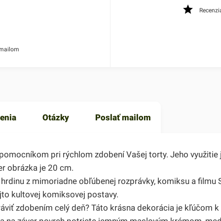
Recenzi
 mailom
enia
Otázky
Poslať mailom
mocníkom pri rýchlom zdobení Vašej torty. Jeho využitie j
r obrázka je 20 cm.
hrdinu z mimoriadne obľúbenej rozprávky, komiksu a filmu
ejto kultovej komiksovej postavy.
 stráviť zdobením celý deň? Táto krásna dekorácia je kľúčom
 a na záver povrch potriete jemným maslovým krémom, me