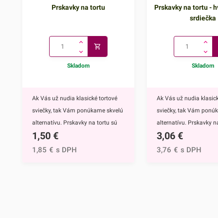
Prskavky na tortu
Prskavky na tortu - h
srdiečka
Skladom
Skladom
Ak Vás už nudia klasické tortové
Ak Vás už nudia klasick
sviečky, tak Vám ponúkame skvelú
sviečky, tak Vám ponú
alternatívu. Prskavky na tortu sú
alternatívu. Prskavky na
1,50
€
3,06
€
mimoriadne efektným doplnkom
hviezdičky a srdiečka s
nielen na torty, ale môžete ich
mimoriadne efektným
1,85
€
s DPH
3,76
€
s DPH
využiť aj na ozdobenie muffinov,
nielen na torty, ale môž
cupcakekov alebo iných
využiť aj na ozdobenie 
dezertov.Týmto skvelým doplnkom
cupcakekov alebo inýc
ohúrite každého. Navyše tortu
dezertov.Prskavky na to
obohatíte o nádhernú sviatočnú
hviezdičky a srdiečka ur