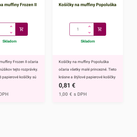
a muffiny Frozen II
Košíčky na muffiny Popoluška
Skladom
Skladom
muffiny Frozen II očaria
Košíčky na muffiny Popoluška
núšikov tejto rozprávky.
očaria všetky malé princezné. Tieto
vé papierové košíčky sú
krásne a štýlové papierové košíčky
0,81
€
 výbavou pri príprave
sú neodmysliteľnou výbavou pri
upcakekov ale aj
príprave muffinov, cupcakekov ale
 DPH
1,00
€
s DPH
ch sladkých
aj rôznych iných sladkých
lavným motívom
dezertov.Hlavným motívom týchto
 hrdinky Disney
košíčkov je Popoluška, ktrorá je
ozen II - Elsa a
hlavnou postavou jednej z
ky s týmto krásnym
najznámejších Disney