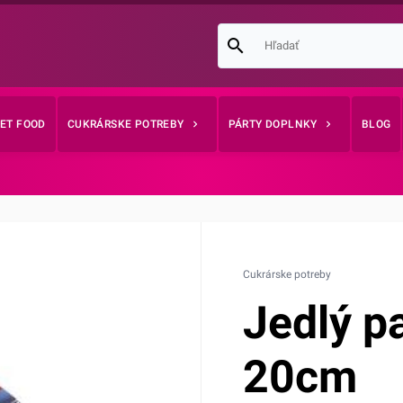
EET FOOD
CUKRÁRSKE POTREBY
PÁRTY DOPLNKY
BLOG
Cukrárske potreby
Jedlý p
20cm