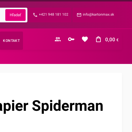
Zabudnuté heslo?
+421 948 181 102
info@kartonmax.sk
E-mail
0,00
€
KONTAKT
Nákupný košík je prázdny
apier Spiderman