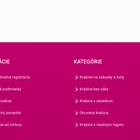
 až potom
j po úplnom
ÁCIE
KATEGÓRIE
hodná registrácia
Krabice na zákusky a torty
é podmienky
Krabice bez uška
ookies
Krabice s okienkom
ný poriadok
Otvorená krabica
ie od zmluvy
Krabice s vlastným logom