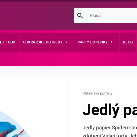
EET FOOD
CUKRÁRSKE POTREBY
PÁRTY DOPLNKY
BLOG
Cukrárske potreby
Jedlý p
Jedlý papier Spiderma
zdobení Vašej torty. Je