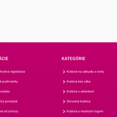
e, kým
 až potom
j po úplnom
ÁCIE
KATEGÓRIE
hodná registrácia
Krabice na zákusky a torty
é podmienky
Krabice bez uška
ookies
Krabice s okienkom
ný poriadok
Otvorená krabica
ie od zmluvy
Krabice s vlastným logom