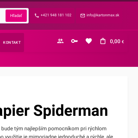
Zabudnuté heslo?
+421 948 181 102
info@kartonmax.sk
E-mail
0,00
€
KONTAKT
Nákupný košík je prázdny
apier Spiderman
n bude tým najlepším pomocníkom pri rýchlom
ho využitie je mimoriadne jednoduché a rýchle, ale