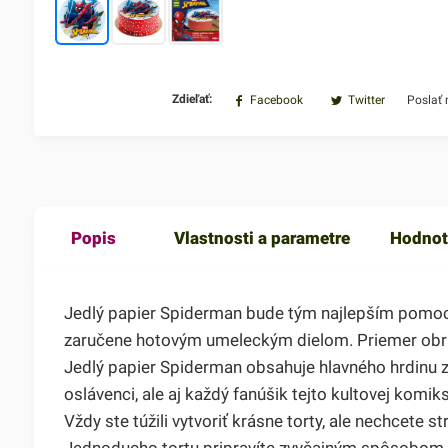
Zdieľať:
Facebook
Twitter
Poslať
Popis
Vlastnosti a parametre
Hodnot
Jedlý papier Spiderman bude tým najlepším pomocní
zaručene hotovým umeleckým dielom. Priemer obr
Jedlý papier Spiderman obsahuje hlavného hrdinu 
oslávenci, ale aj každý fanúšik tejto kultovej komik
Vždy ste túžili vytvoriť krásne torty, ale nechcete
Jednoducho tortu pripravíte zvyčajným spôsobom