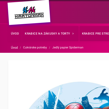
ÚVOD
KRABICE NA ZÁKUSKY A TORTY
KRABICE PRE STR
Úvod
/
Cukrárske potreby
/
Jedlý papier Spiderman