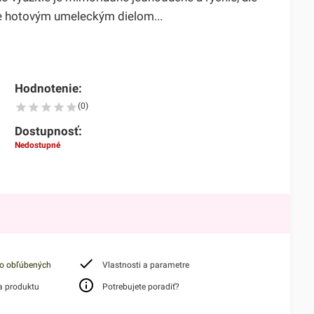
e hotovým umeleckým dielom...
Hodnotenie:
(0)
Dostupnosť:
Nedostupné
do obľúbených
Vlastnosti a parametre
a produktu
Potrebujete poradiť?