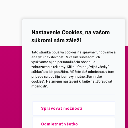
Nastavenie Cookies, na vašom
súkromí nám záleží
Táto stránka používa cookies na správne fungovanie a
analýzu návštevnosti. S vaším súhlasom ich
využívame aj na personalizáciu obsahu a
SOCIALNE SIETE
zobrazovanie reklamy. Kliknutím na „Prijať všetky“
súhlasíte s ich použitím. Môžete tiež odmietnuť, v tom
prípade sa použijú iba nevyhnutné „Technické
Facebook
cookies“. Na zmenu nastavení kliknite na „Spravovať
možnosti“.
Instagram
Spravovať možnosti
Youtube
Prihlásenie do Newsletteru
Odmietnuť všetko