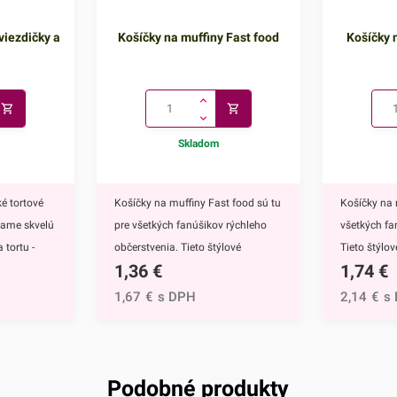
viezdičky a
Košíčky na muffiny Fast food
Košíčky n
Skladom
é tortové
Košíčky na muffiny Fast food sú tu
Košíčky na 
kame skvelú
pre všetkých fanúšikov rýchleho
všetkých fa
 tortu -
občerstvenia. Tieto štýlové
Tieto štýlo
1,36
€
1,74
€
ú
papierové košíčky sú nevyhnutnou
nevyhnutnou
 doplnkom
výbavou pri príprave muffinov,
muffinov, c
1,67
€
s DPH
2,14
€
s
ete ich
cupcakekov ale aj rôznych iných
rôznych iný
muffinov,
sladkých dezertov.Ich všestranný
dezertov.H
h
dizajn využijete na každodenné
košíčkov sú
rtu -
pečenie ale aj na rôzne príležitosti
rozprávky Fr
Podobné produkty