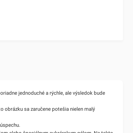
oriadne jednoduché a rýchle, ale výsledok bude
o obrázku sa zaručene potešia nielen malý
k úspechu.
dom alebo špeciálnym cukrárskym gélom. Na takto