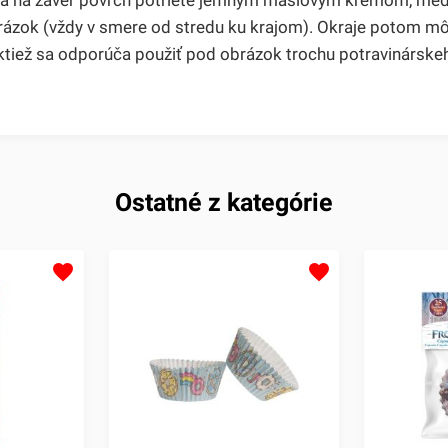
brázok (vždy v smere od stredu ku krajom). Okraje potom m
ktiež sa odporúča použiť pod obrázok trochu potravinárske
Ostatné z kategórie