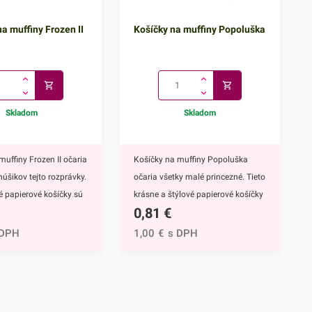
a muffiny Frozen II
Košíčky na muffiny Popoluška
Skladom
Skladom
muffiny Frozen II očaria
Košíčky na muffiny Popoluška
núšikov tejto rozprávky.
očaria všetky malé princezné. Tieto
vé papierové košíčky sú
krásne a štýlové papierové košíčky
0,81
€
 výbavou pri príprave
sú neodmysliteľnou výbavou pri
upcakekov ale aj
príprave muffinov, cupcakekov ale
 DPH
1,00
€
s DPH
ch sladkých
aj rôznych iných sladkých
lavným motívom
dezertov.Hlavným motívom týchto
 hrdinky Disney
košíčkov je Popoluška, ktrorá je
ozen II - Elsa a
hlavnou postavou jednej z