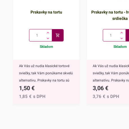
Prskavky na tortu
Prskavky na tortu - h
srdiečka
Skladom
Skladom
Ak Vás už nudia klasické tortové
Ak Vás už nudia klasick
sviečky, tak Vám ponúkame skvelú
sviečky, tak Vám ponú
alternatívu. Prskavky na tortu sú
alternatívu. Prskavky na
1,50
€
3,06
€
mimoriadne efektným doplnkom
hviezdičky a srdiečka s
nielen na torty, ale môžete ich
mimoriadne efektným
1,85
€
s DPH
3,76
€
s DPH
využiť aj na ozdobenie muffinov,
nielen na torty, ale môž
cupcakekov alebo iných
využiť aj na ozdobenie 
dezertov.Týmto skvelým doplnkom
cupcakekov alebo inýc
ohúrite každého. Navyše tortu
dezertov.Prskavky na to