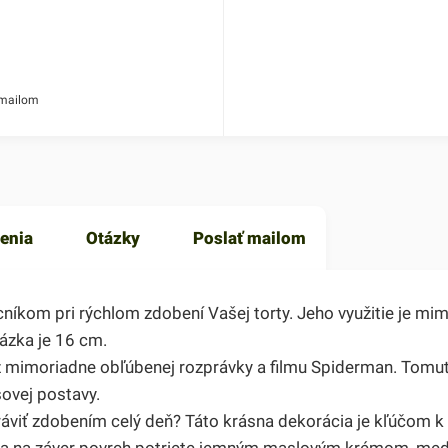
 mailom
enia
Otázky
Poslať mailom
kom pri rýchlom zdobení Vašej torty. Jeho využitie je mim
ázka je 16 cm.
z mimoriadne obľúbenej rozprávky a filmu Spiderman. Tomut
sovej postavy.
 stráviť zdobením celý deň? Táto krásna dekorácia je kľúčom 
 a na záver povrch potriete jemným maslovým krémom, me