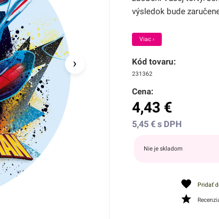
výsledok bude zaručen
Viac ›
›
Kód tovaru:
231362
Cena:
4,43
€
5,45
€
s DPH
Nie je skladom
Pridať 
Recenzi