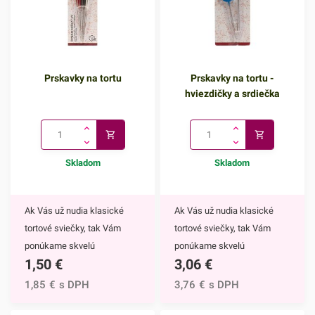
Prskavky na tortu
Prskavky na tortu -
hviezdičky a srdiečka
Skladom
Skladom
Ak Vás už nudia klasické
Ak Vás už nudia klasické
tortové sviečky, tak Vám
tortové sviečky, tak Vám
ponúkame skvelú
ponúkame skvelú
1,50
€
3,06
€
alternatívu. Prskavky na tortu
alternatívu. Prskavky na tortu
sú mimoriadne efektným
- hviezdičky a srdiečka sú
1,85
€
s DPH
3,76
€
s DPH
doplnkom nielen na torty, ale
mimoriadne efektným