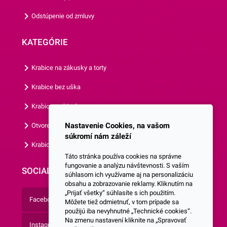
krémom, medom alebo
Odstúpenie od zmluvy
špeciálnym cukrárskym
gélom. Na takto pripravenú
KATEGÓRIE
tortu už len jednoducho
popritláčate obrázok (vždy v
Krabice na zákusky a torty
smere od stredu ku krajom).
Okraje potom môžete
Krabice bez uška
dozdobiť podľa Vašich
Krabice s okienkom
predstáv. Obrázok môžete
použiť aj na tortu potiahnutú
Nastavenie Cookies, na vašom
Otvorená krabica
fondánom (taktiež sa
súkromí nám záleží
Krabice s vlastným logom
odporúča použiť pod obrázok
Táto stránka používa cookies na správne
trochu potravinárskeho
fungovanie a analýzu návštevnosti. S vaším
SOCIALNE SIETE
súhlasom ich využívame aj na personalizáciu
obsahu a zobrazovanie reklamy. Kliknutím na
„Prijať všetky“ súhlasíte s ich použitím.
Facebook
Môžete tiež odmietnuť, v tom prípade sa
použijú iba nevyhnutné „Technické cookies“.
Na zmenu nastavení kliknite na „Spravovať
Instagram