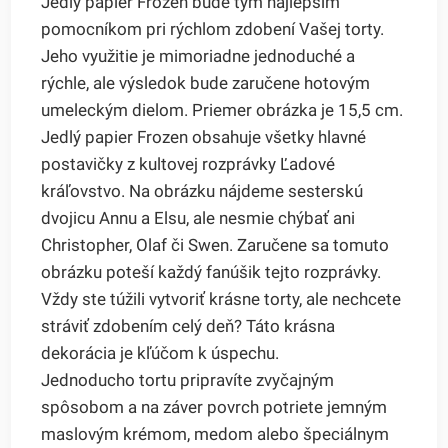
Jedlý papier Frozen bude tým najlepším
pomocníkom pri rýchlom zdobení Vašej torty.
Jeho využitie je mimoriadne jednoduché a
rýchle, ale výsledok bude zaručene hotovým
umeleckým dielom. Priemer obrázka je 15,5 cm.
Jedlý papier Frozen obsahuje všetky hlavné
postavičky z kultovej rozprávky Ľadové
kráľovstvo. Na obrázku nájdeme sesterskú
dvojicu Annu a Elsu, ale nesmie chýbať ani
Christopher, Olaf či Swen. Zaručene sa tomuto
obrázku poteší každý fanúšik tejto rozprávky.
Vždy ste túžili vytvoriť krásne torty, ale nechcete
stráviť zdobením celý deň? Táto krásna
dekorácia je kľúčom k úspechu.
Jednoducho tortu pripravíte zvyčajným
spôsobom a na záver povrch potriete jemným
maslovým krémom, medom alebo špeciálnym