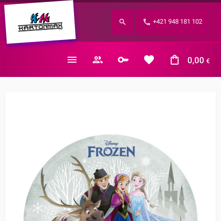
Zabudnuté heslo?
+421 948 181 102
E-mail
0,00
€
Nákupný košík je prázdny