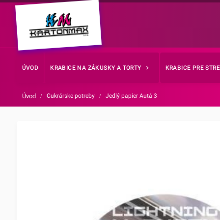
ÚVOD
KRABICE NA ZÁKUSKY A TORTY
KRABICE PRE STR
Úvod
/
Cukrárske potreby
/
Jedlý papier Autá 3