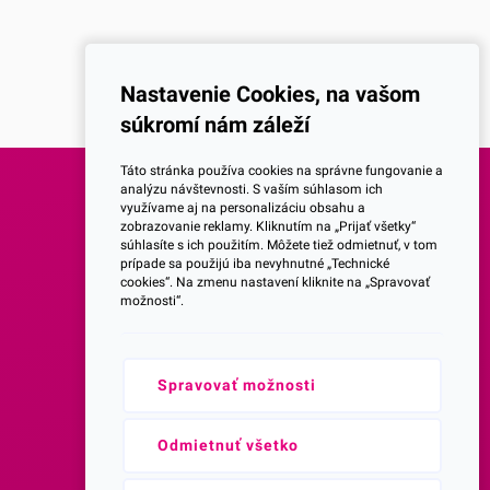
Nastavenie Cookies, na vašom
súkromí nám záleží
Táto stránka používa cookies na správne fungovanie a
analýzu návštevnosti. S vaším súhlasom ich
využívame aj na personalizáciu obsahu a
SOCIALNE SIETE
zobrazovanie reklamy. Kliknutím na „Prijať všetky“
súhlasíte s ich použitím. Môžete tiež odmietnuť, v tom
prípade sa použijú iba nevyhnutné „Technické
Facebook
cookies“. Na zmenu nastavení kliknite na „Spravovať
možnosti“.
Instagram
Spravovať možnosti
Youtube
Prihlásenie do Newsletteru
Odmietnuť všetko