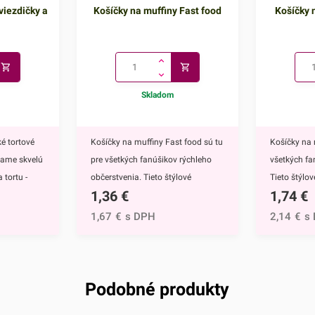
viezdičky a
Košíčky na muffiny Fast food
Košíčky n
Skladom
é tortové
Košíčky na muffiny Fast food sú tu
Košíčky na 
kame skvelú
pre všetkých fanúšikov rýchleho
všetkých fa
 tortu -
občerstvenia. Tieto štýlové
Tieto štýlo
1,36
€
1,74
€
ú
papierové košíčky sú nevyhnutnou
nevyhnutnou
 doplnkom
výbavou pri príprave muffinov,
muffinov, c
1,67
€
s DPH
2,14
€
s
ete ich
cupcakekov ale aj rôznych iných
rôznych iný
muffinov,
sladkých dezertov.Ich všestranný
dezertov.H
h
dizajn využijete na každodenné
košíčkov sú
rtu -
pečenie ale aj na rôzne príležitosti
rozprávky Fr
Podobné produkty
čite
či oslavy.Košíčky sú vyrábané z
Anna.Košíč