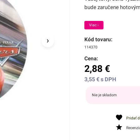
bude zaručene hotovým 
Viac ›
›
Kód tovaru:
114370
Cena:
2,88
€
3,55
€
s DPH
Nie je skladom
Pridať 
Recenzi