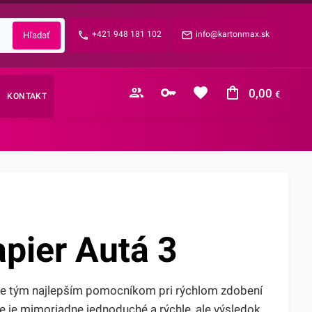
Zabudnuté heslo?
+421 948 181 102
info@kartonmax.sk
E-mail
0,00
€
KONTAKT
Nákupný košík je prázdny
apier Autá 3
de tým najlepším pomocníkom pri rýchlom zdobení
tie je mimoriadne jednoduché a rýchle, ale výsledok