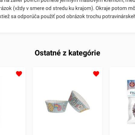
brázok (vždy v smere od stredu ku krajom). Okraje potom m
ktiež sa odporúča použiť pod obrázok trochu potravinárske
Ostatné z kategórie