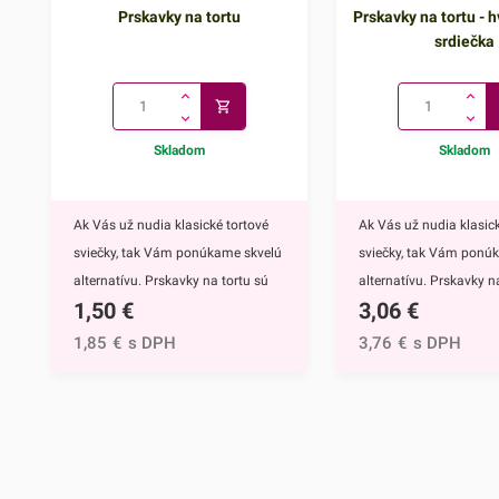
Prskavky na tortu
Prskavky na tortu - h
srdiečka
Skladom
Skladom
Ak Vás už nudia klasické tortové
Ak Vás už nudia klasick
sviečky, tak Vám ponúkame skvelú
sviečky, tak Vám ponú
alternatívu. Prskavky na tortu sú
alternatívu. Prskavky na
1,50
€
3,06
€
mimoriadne efektným doplnkom
hviezdičky a srdiečka s
nielen na torty, ale môžete ich
mimoriadne efektným
1,85
€
s DPH
3,76
€
s DPH
využiť aj na ozdobenie muffinov,
nielen na torty, ale môž
cupcakekov alebo iných
využiť aj na ozdobenie 
dezertov.Týmto skvelým doplnkom
cupcakekov alebo inýc
ohúrite každého. Navyše tortu
dezertov.Prskavky na to
obohatíte o nádhernú sviatočnú
hviezdičky a srdiečka ur