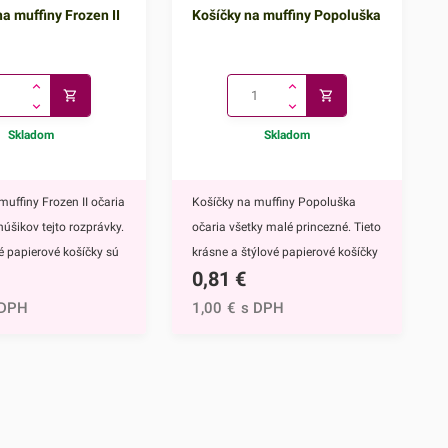
a muffiny Frozen II
Košíčky na muffiny Popoluška
Skladom
Skladom
muffiny Frozen II očaria
Košíčky na muffiny Popoluška
núšikov tejto rozprávky.
očaria všetky malé princezné. Tieto
vé papierové košíčky sú
krásne a štýlové papierové košíčky
0,81
€
 výbavou pri príprave
sú neodmysliteľnou výbavou pri
upcakekov ale aj
príprave muffinov, cupcakekov ale
 DPH
1,00
€
s DPH
ch sladkých
aj rôznych iných sladkých
lavným motívom
dezertov.Hlavným motívom týchto
 hrdinky Disney
košíčkov je Popoluška, ktrorá je
ozen II - Elsa a
hlavnou postavou jednej z
ky s týmto krásnym
najznámejších Disney