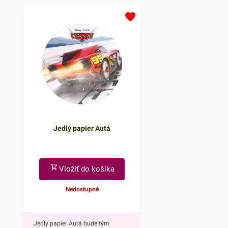
atmosféru, či už ide o narodeniny,
neočasria iba deti. Tý
svadbu alebo inú slávnostnú
doplnkom ohúrite každ
príležitosť.Jedno balenie obsahuje
Navyše tortu obohatíte
až osem farebných prskaviek.
sviatočnú atmosféru, či
Vyrábajú sa z netoxických
narodeniny, svadbu ale
materiálov, takže môžu prísť do
slávnostnú príležitosť.
kontaktu s potravinami. Prskavky
balenie obsahuje až šty
na tortu sú dlhé 17 cm a doba ich
prskavky - dve modré h
iskrenia je cca 30 sekúnd.V ponuke
dve ružové srdiečka. Vy
máme aj prskavky na tortu v tvare
netoxických materiálov,
Jedlý papier Autá
srdiečka a hviezdičky.Prskavky
môžu prísť do kontaktu
používajte vždy podľa popisu
potravinami. Prskavky 
uvedeného na obale
dlhé 13,5 cm a doba ich
produktu!Vždy počkajte, kým
cca 25 sekúnd.V ponu
Vložiť do košíka
prskavka úplne dohorí, až potom
17cm prskavky na tort
Nedostupné
ju odstráňte z torty. Aj po úplnom
používajte vždy podľa 
dohorení sú prskavky istý čas
uvedeného na obale
horúce, preto ich odporúčame po
produktu!Vždy počkajt
Jedlý papier Autá bude tým