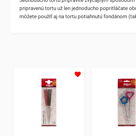
pripravenú tortu už len jednoducho popritláčate o
môžete použiť aj na tortu potiahnutú fondánom (ta