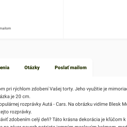
 mailom
enia
Otázky
Poslať mailom
 pri rýchlom zdobení Vašej torty. Jeho využitie je mimoria
ázka je 20 cm.
opulárnej rozprávky Autá - Cars. Na obrázku vidíme Blesk M
ejto rozprávky.
 stráviť zdobením celý deň? Táto krásna dekorácia je kľúčom 
 a na záver povrch potriete jemným maslovým krémom, me