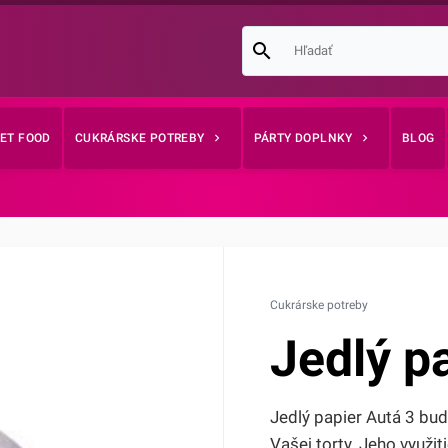
EET FOOD
CUKRÁRSKE POTREBY
PÁRTY DOPLNKY
BLOG
Cukrárske potreby
Jedlý p
Jedlý papier Autá 3 bu
Vašej torty. Jeho využi