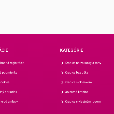
 až potom
j po úplnom
ÁCIE
KATEGÓRIE
hodná registrácia
Krabice na zákusky a torty
é podmienky
Krabice bez uška
ookies
Krabice s okienkom
ný poriadok
Otvorená krabica
ie od zmluvy
Krabice s vlastným logom