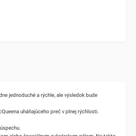
dne jednoduché a rýchle, ale výsledok bude
cQueena uháňajúceho preč v plnej rýchlosti.
k úspechu.
dom alebo špeciálnym cukrárskym gélom. Na takto