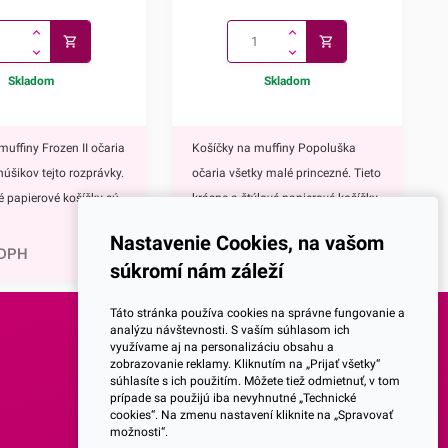
Skladom
Skladom
muffiny Frozen II očaria
Košíčky na muffiny Popoluška
núšikov tejto rozprávky.
očaria všetky malé princezné. Tieto
vé papierové košíčky sú
krásne a štýlové papierové košíčky
0,81
€
 výbavou pri príprave
sú neodmysliteľnou výbavou pri
Nastavenie Cookies, na vašom
upcakekov ale aj
príprave muffinov, cupcakekov ale
 DPH
1,00
€
s DPH
súkromí nám záleží
ch sladkých
aj rôznych iných sladkých
lavným motívom
dezertov.Hlavným motívom týchto
Táto stránka používa cookies na správne fungovanie a
 hrdinky Disney
košíčkov je Popoluška, ktrorá je
analýzu návštevnosti. S vaším súhlasom ich
využívame aj na personalizáciu obsahu a
ozen II - Elsa a
hlavnou postavou jednej z
SOCIALNE SIETE
zobrazovanie reklamy. Kliknutím na „Prijať všetky“
ky s týmto krásnym
najznámejších Disney
súhlasíte s ich použitím. Môžete tiež odmietnuť, v tom
prípade sa použijú iba nevyhnutné „Technické
žijete nielen na
rozprávok.Využijete ich na
Facebook
cookies“. Na zmenu nastavení kliknite na „Spravovať
pečenie ale aj na
každodenné pečenie, ale aj pri
možnosti“.