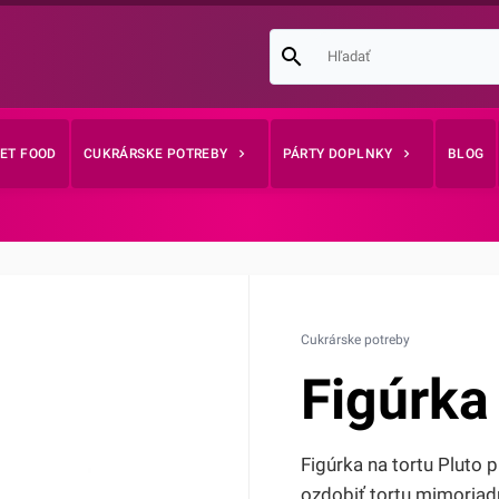
EET FOOD
CUKRÁRSKE POTREBY
PÁRTY DOPLNKY
BLOG
Cukrárske potreby
Figúrka 
Figúrka na tortu Pluto 
ozdobiť tortu mimoriadn