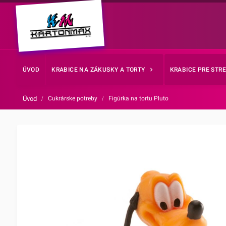
ÚVOD
KRABICE NA ZÁKUSKY A TORTY
KRABICE PRE STR
Úvod
/
Cukrárske potreby
/
Figúrka na tortu Pluto