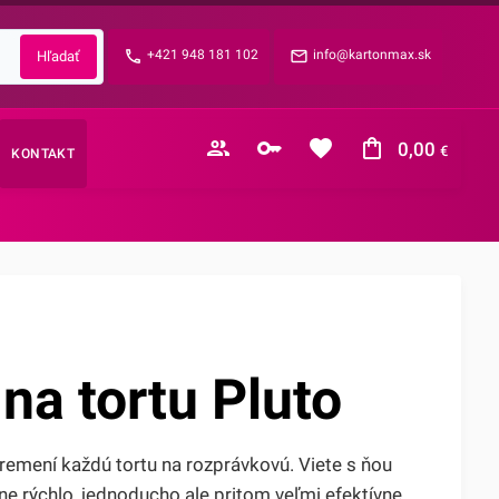
Zabudnuté heslo?
+421 948 181 102
info@kartonmax.sk
E-mail
0,00
€
KONTAKT
Nákupný košík je prázdny
na tortu Pluto
premení každú tortu na rozprávkovú. Viete s ňou
e rýchlo, jednoducho ale pritom veľmi efektívne.