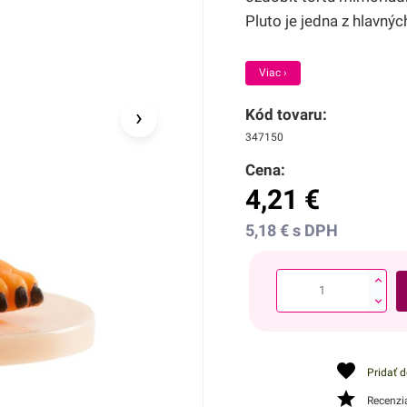
Pluto je jedna z hlavnýc
Viac ›
›
Kód tovaru:
347150
Cena:
4,21
€
5,18
€
s DPH
Pridať 
Recenzi