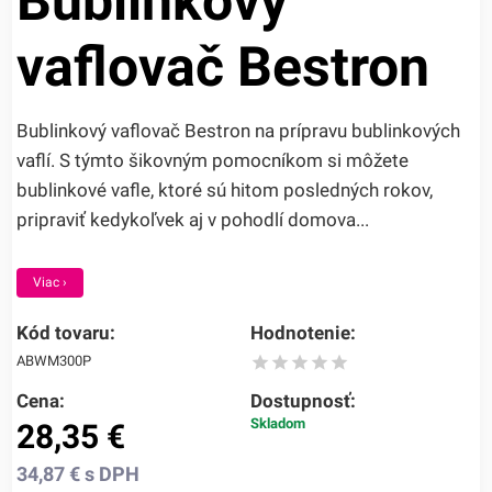
Bublinkový
vaflovač Bestron
Bublinkový vaflovač Bestron na prípravu bublinkových
vaflí. S týmto šikovným pomocníkom si môžete
bublinkové vafle, ktoré sú hitom posledných rokov,
pripraviť kedykoľvek aj v pohodlí domova...
Viac ›
Kód tovaru:
Hodnotenie:
ABWM300P
Cena:
Dostupnosť:
Skladom
28,35
€
34,87
€
s DPH