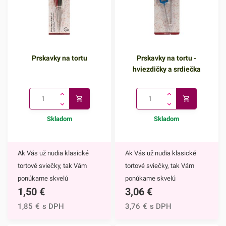
Prskavky na tortu
Prskavky na tortu -
hviezdičky a srdiečka
Skladom
Skladom
Ak Vás už nudia klasické
Ak Vás už nudia klasické
tortové sviečky, tak Vám
tortové sviečky, tak Vám
ponúkame skvelú
ponúkame skvelú
1,50
€
3,06
€
alternatívu. Prskavky na tortu
alternatívu. Prskavky na tortu
sú mimoriadne efektným
- hviezdičky a srdiečka sú
1,85
€
s DPH
3,76
€
s DPH
doplnkom nielen na torty, ale
mimoriadne efektným