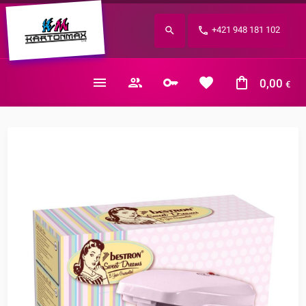
Zabudnuté heslo?
+421 948 181 102
E-mail
0,00
€
Nákupný košík je prázdny