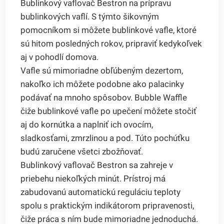
Bublinkový vaflovač Bestron na prípravu
bublinkových vaflí. S týmto šikovným
pomocníkom si môžete bublinkové vafle, ktoré
sú hitom posledných rokov, pripraviť kedykoľvek
aj v pohodlí domova.
Vafle sú mimoriadne obľúbeným dezertom,
nakoľko ich môžete podobne ako palacinky
podávať na mnoho spôsobov. Bubble Waffle
čiže bublinkové vafle po upečení môžete stočiť
aj do kornútka a naplniť ich ovocím,
sladkosťami, zmrzlinou a pod. Túto pochúťku
budú zaručene všetci zbožňovať.
Bublinkový vaflovač Bestron sa zahreje v
priebehu niekoľkých minút. Prístroj má
zabudovanú automatickú reguláciu teploty
spolu s praktickým indikátorom pripravenosti,
čiže práca s ním bude mimoriadne jednoduchá.