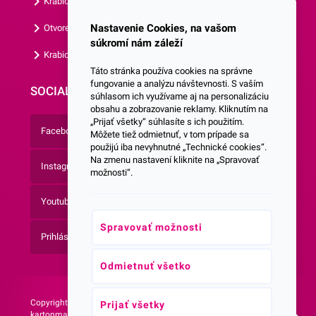
Krabice s okienkom
Nastavenie Cookies, na vašom
Otvorená krabica
súkromí nám záleží
Krabice s vlastným logom
Táto stránka používa cookies na správne
fungovanie a analýzu návštevnosti. S vaším
SOCIALNE SIETE
súhlasom ich využívame aj na personalizáciu
obsahu a zobrazovanie reklamy. Kliknutím na
„Prijať všetky“ súhlasíte s ich použitím.
Facebook
Môžete tiež odmietnuť, v tom prípade sa
použijú iba nevyhnutné „Technické cookies“.
Na zmenu nastavení kliknite na „Spravovať
Instagram
možnosti“.
Youtube
Spravovať možnosti
Prihlásenie do Newsletteru
Odmietnuť všetko
Copyright © 2026 -
Web vytvorila agentúra:
Prijať všetky
kartonmax.sk Všetky práva
NetLife Guru