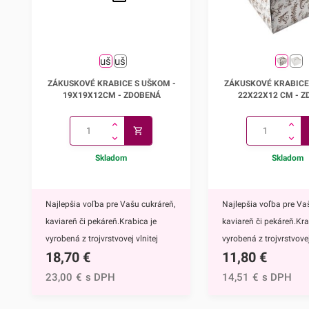
Zákuskové krabice s uškom -
Zákuskové krabice 
ZÁKUSKOVÉ KRABICE S UŠKOM -
ZÁKUSKOVÉ KRABICE
19x19x12cm
22x22x12 
19X19X12CM - ZDOBENÁ
22X22X12 CM - 
Skladom
Skladom
Najlepšia voľba pre Vašu cukráreň,
Najlepšia voľba pre Va
kaviareň či pekáreň.Krabica je
kaviareň či pekáreň.Kra
vyrobená z trojvrstvovej vlnitej
vyrobená z trojvrstvovej
18,70
€
11,80
€
lepenky (vlna E), takže je
lepenky (vlna E), takže j
mimoriadne pevná. Vďaka
mimoriadne pevná. Vď
23,00
€
s DPH
14,51
€
s DPH
praktickému ušku na uchopenie je
praktickému ušku na u
veľmi praktická pri prevoze
veľmi praktická pri pre