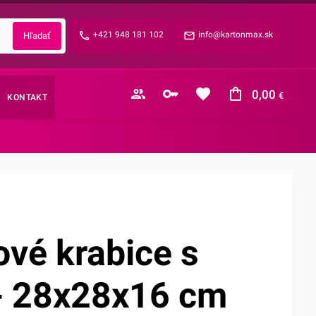
Zabudnuté heslo?
+421 948 181 102
info@kartonmax.sk
E-mail
0,00
€
KONTAKT
Nákupný košík je prázdny
vé krabice s
- 28x28x16 cm