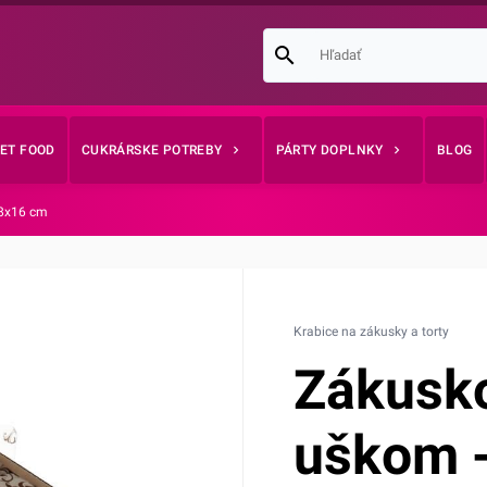
EET FOOD
CUKRÁRSKE POTREBY
PÁRTY DOPLNKY
BLOG
28x16 cm
Krabice na zákusky a torty
Zákusko
uškom 