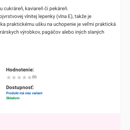
u cukráreň, kaviareň či pekáreň.
jvrstvovej vlnitej lepenky (vlna E), takže je
a praktickému ušku na uchopenie je veľmi praktická
krárskych výrobkov, pagáčov alebo iných slaných
Hodnotenie:
(0)
Dostupnosť:
Produkt má viac variant
Skladom