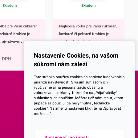
Skladom
Skladom
oľba pre Vašu cukráreň,
Najlepšia voľba pre Vašu cukráreň,
 pekáreň.Krabica je
kaviareň či pekáreň.Krabica je
rojvrstvovej vlnitej
vyrobená z trojvrstvovej vlnitej
€
11,05
€
a E), takže je
lepenky (vlna E), takže je
Nastavenie Cookies, na vašom
 pevná. Vďaka
mimoriadne pevná. Vďaka
s DPH
13,59
€
s DPH
súkromí nám záleží
 ušku na uchopenie je
praktickému ušku na uchopenie je
ická pri prevoze
veľmi praktická pri prevoze
Táto stránka používa cookies na správne fungovanie a
rárskych výrobkov,
rôznych cukrárskych výrobkov,
analýzu návštevnosti. S vaším súhlasom ich
využívame aj na personalizáciu obsahu a
ebo iných slaných
pagáčov alebo iných slaných
SOCIALNE SIETE
zobrazovanie reklamy. Kliknutím na „Prijať všetky“
dporúčame ju najmä na
pochutín.Odporúčame ju najmä na
súhlasíte s ich použitím. Môžete tiež odmietnuť, v tom
prípade sa použijú iba nevyhnutné „Technické
rty, zákuskov či
zabalenie zákuskov, koláčikov či
Facebook
cookies“. Na zmenu nastavení kliknite na „Spravovať
nikajúco sa hodí aj na
pagáčov. Vynikajúco sa hodí aj na
možnosti“.
i rôznych
výšlužky pri rôznych
Instagram
ach.V prípade, že
príležitostiach.Vďaka nižšej výške
 krabičku iných
krabičky sa výborne hodí aj na
Spravovať možnosti
Youtube