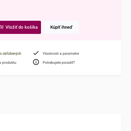
Vložiť do košíka
Kúpiť ihneď
do obľúbených
Vlastnosti a parametre
a produktu
Potrebujete poradiť?