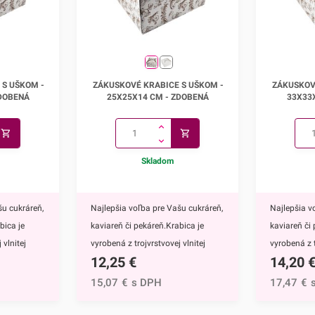
s uškom -
Zákuskové krabice s uškom -
Zákuskov
 S UŠKOM -
ZÁKUSKOVÉ KRABICE S UŠKOM -
ZÁKUSKOV
cm
25x25x14 cm
3
ZDOBENÁ
25X25X14 CM - ZDOBENÁ
33X33
Skladom
šu cukráreň,
Najlepšia voľba pre Vašu cukráreň,
Najlepšia v
bica je
kaviareň či pekáreň.Krabica je
kaviareň či
 vlnitej
vyrobená z trojvrstvovej vlnitej
vyrobená z t
12,25
€
14,20
e
lepenky (vlna E), takže je
lepenky (vln
aka
mimoriadne pevná. Vďaka
mimoriadne
15,07
€
s DPH
17,47
€
chopenie je
praktickému ušku na uchopenie je
praktickému
voze
veľmi praktická pri prevoze
veľmi prakt