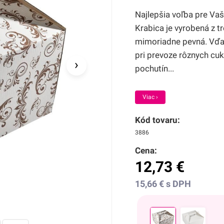
Najlepšia voľba pre Vaš
Krabica je vyrobená z tro
mimoriadne pevná. Vďak
pri prevoze rôznych cu
›
pochutín...
Viac ›
Kód tovaru:
3886
Cena:
12,73
€
15,66
€
s DPH