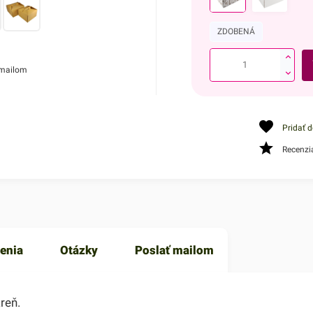
ZDOBENÁ
 mailom
Pridať 
Recenzi
enia
Otázky
Poslať mailom
reň.