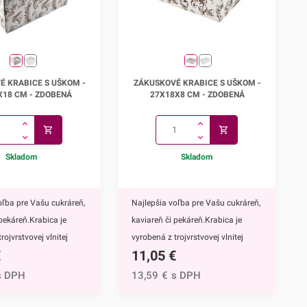
é krabice s uškom -
Zákuskové krabice s uškom -
É KRABICE S UŠKOM -
ZÁKUSKOVÉ KRABICE S UŠKOM -
3x33x18 cm
27x18x8 cm
X18 CM - ZDOBENÁ
27X18X8 CM - ZDOBENÁ
Skladom
Skladom
oľba pre Vašu cukráreň,
Najlepšia voľba pre Vašu cukráreň,
 pekáreň.Krabica je
kaviareň či pekáreň.Krabica je
rojvrstvovej vlnitej
vyrobená z trojvrstvovej vlnitej
€
11,05
€
a E), takže je
lepenky (vlna E), takže je
 pevná. Vďaka
mimoriadne pevná. Vďaka
s DPH
13,59
€
s DPH
 ušku na uchopenie je
praktickému ušku na uchopenie je
ická pri prevoze
veľmi praktická pri prevoze