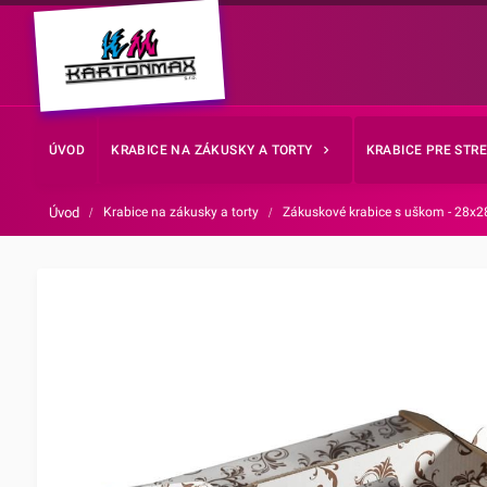
ÚVOD
KRABICE NA ZÁKUSKY A TORTY
KRABICE PRE STR
Úvod
/
Krabice na zákusky a torty
/
Zákuskové krabice s uškom - 28x