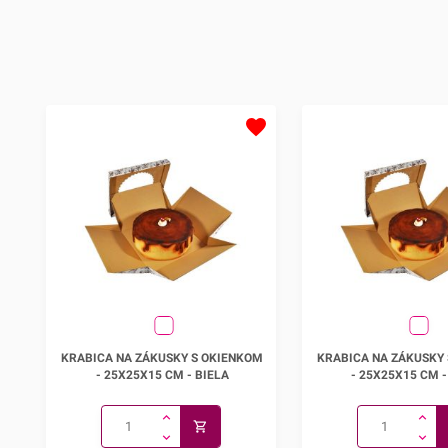
rôznych cukrárskych výrobkov,
rôznych cukrárskych vý
pagáčov alebo iných slaných
pagáčov alebo iných s
pochutín.Odporúčame ju najmä na
pochutín.Odporúčame 
zabalenie menšej torty, zákuskov či
zabalenie torty, zákusko
koláčov. Vynikajúco sa hodí aj na
koláčov. Vynikajúco sa 
výšlužky pri rôznych
výšlužky pri rôznych
príležitostiach.V prípade, že
príležitostiach.V prípad
potrebujete krabičku iných
potrebujete krabičku in
rozmerov, odporúčame prezrieť aj
rozmerov, odporúčame p
ostatné krabice s
ostatné krabice s
uškom.50ks/bal.Krabice
uškom.25ks/bal.Krabic
dodávame v rozloženom stave!
dodávame v rozloženo
Krabica na zákusky s okienkom -
Krabica na zákusky s
KRABICA NA ZÁKUSKY S OKIENKOM
KRABICA NA ZÁKUSKY
25x25x15 cm
25x25x15 
- 25X25X15 CM - BIELA
- 25X25X15 CM -