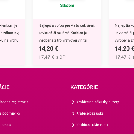
Skladom
kienkom je
Najlepšia voľba pre Vašu cukráreň,
Najlepšia v
ie zákuskov,
kaviareň či pekáreň.Krabica je
kaviareň či
nku na vrchu
vyrobená z trojvrstvovej vlnitej
vyrobená z t
14,20
€
14,20
u otvárať,
lepenky (vlna E), takže je
lepenky (vln
 jej
mimoriadne pevná. Vďaka
mimoriadne
17,47
€
s DPH
17,47
€
ca medzi
praktickému ušku na uchopenie je
praktickému
 vyrábaná z
veľmi praktická pri prevoze
veľmi prakt
enky (vlna
rôznych cukrárskych výrobkov,
rôznych cuk
e pevná.
pagáčov alebo iných slaných
pagáčov al
ÁCIE
KATEGÓRIE
ch častí -
pochutín.Odporúčame ju najmä na
pochutín.O
na
zabalenie torty, zákuskov či
zabalenie to
hodná registrácia
Krabice na zákusky a torty
kladovanie
koláčov. Vynikajúco sa hodí aj na
koláčov. Vy
é podmienky
Krabice bez uška
výšlužky pri rôznych
výšlužky pr
ju najmä na
príležitostiach.V prípade, že
príležitosti
ookies
Krabice s okienkom
 koláčiky
potrebujete krabičku iných
potrebujete