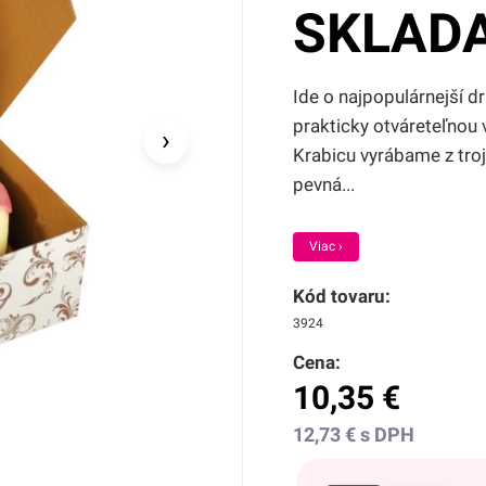
SKLAD
Ide o najpopulárnejší d
prakticky otváreteľnou 
›
Krabicu vyrábame z trojv
pevná...
Viac ›
Kód tovaru:
3924
Cena:
10,35
€
12,73
€
s DPH