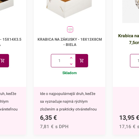
- 15x14x3.5
Krabica na zákusky - 18x13x8cm
Krabica na
- 15X14X3.5
KRABICA NA ZÁKUSKY - 18X13X8CM
7,5c
A
- BIELA
Skladom
ruh, keďže
Ide o najpopulárnejší druh, keďže
chlym
sa vyznačuje najmä rýchlym
tváreteľnou
zložením a prakticky otváreteľnou
6,35
€
13,95
cu
vrchnou stranou.Krabicu
 vlnitej
vyrábame z trojvrstvovej vlnitej
7,81
€
s DPH
17,16
€
 čomu je
lepenky (vlna E), vďaka čomu je