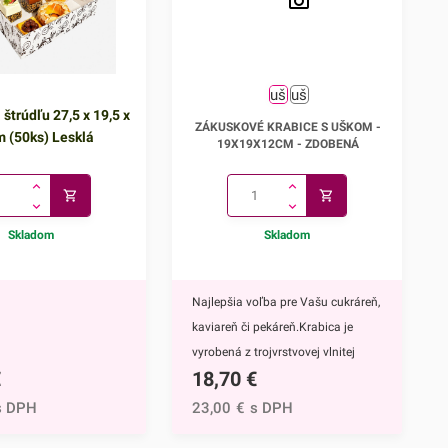
 štrúdľu 27,5 x 19,5 x
Zákuskové krabice s uškom -
ZÁKUSKOVÉ KRABICE S UŠKOM -
m (50ks) Lesklá
19x19x12cm
19X19X12CM - ZDOBENÁ
Skladom
Skladom
Najlepšia voľba pre Vašu cukráreň,
kaviareň či pekáreň.Krabica je
vyrobená z trojvrstvovej vlnitej
€
18,70
€
lepenky (vlna E), takže je
mimoriadne pevná. Vďaka
s DPH
23,00
€
s DPH
praktickému ušku na uchopenie je