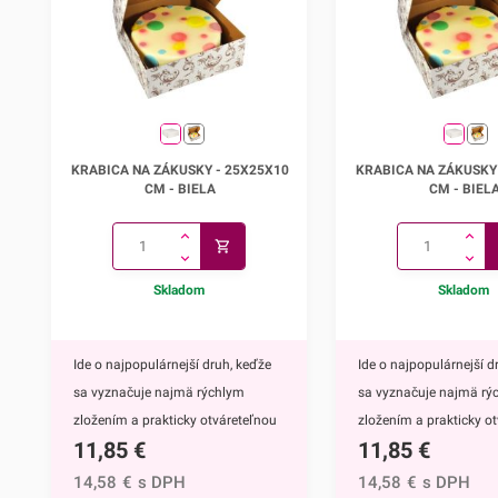
Vám prezrieť aj ostatné krabice
Vám prezrieť aj ostatné
bez uška.Krabice dodávame v
bez uška.Krabice dodá
rozloženom stave!
rozloženom stave!
Krabica na zákusky - 25x25x10
Krabica na zákusky 
KRABICA NA ZÁKUSKY - 25X25X10
KRABICA NA ZÁKUSKY
cm
cm
CM - BIELA
CM - BIEL
Skladom
Skladom
Ide o najpopulárnejší druh, keďže
Ide o najpopulárnejší d
sa vyznačuje najmä rýchlym
sa vyznačuje najmä rý
zložením a prakticky otváreteľnou
zložením a prakticky o
11,85
€
11,85
€
vrchnou stranou.Krabicu
vrchnou stranou.Krabi
vyrábame z trojvrstvovej vlnitej
vyrábame z trojvrstvovej
14,58
€
s DPH
14,58
€
s DPH