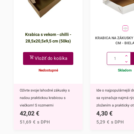
Krabica s vekom - chilli -
Krabica na zákusky 
KRABICA NA ZÁKUSKY 
28,5x20,5x9,5 cm (50ks)
cm
CM - BIEL
Vložiť do košíka
Nedostupné
Skladom
Oživte svoje lahodné zákusky s
Ide o najpopulárnejší d
našou praktickou krabicou s
sa vyznačuje najmä rý
viečkom! S rozmermi
zložením a prakticky o
42,02
€
4,30
€
28,5x20,5x9,5 cm poskytuje
vrchnou stranou.Krabi
dostatok priestoru pre uloženie a
vyrábame z trojvrstvovej
51,69
€
s DPH
5,29
€
s DPH
prezentáciu vašich dezertov. Táto
lepenky (vlna E), vďaka