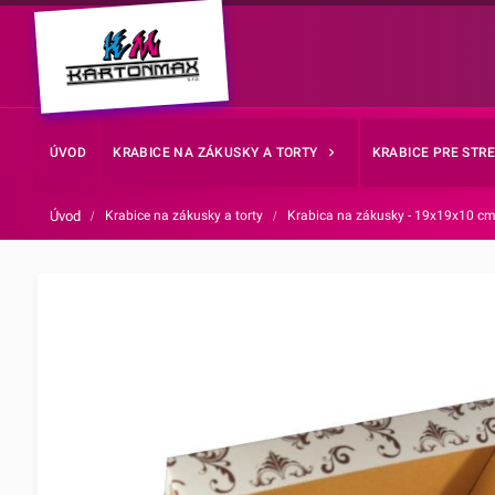
ÚVOD
KRABICE NA ZÁKUSKY A TORTY
KRABICE PRE STR
Úvod
/
Krabice na zákusky a torty
/
Krabica na zákusky - 19x19x10 c