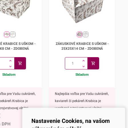
é krabice s uškom -
Zákuskové krabice s uškom -
É KRABICE S UŠKOM -
ZÁKUSKOVÉ KRABICE S UŠKOM -
27x18x8 cm
25x25x14 cm
X8 CM - ZDOBENÁ
25X25X14 CM - ZDOBENÁ
Skladom
Skladom
oľba pre Vašu cukráreň,
Najlepšia voľba pre Vašu cukráreň,
 pekáreň.Krabica je
kaviareň či pekáreň.Krabica je
rojvrstvovej vlnitej
vyrobená z trojvrstvovej vlnitej
€
12,25
€
a E), takže je
lepenky (vlna E), takže je
Nastavenie Cookies, na vašom
 pevná. Vďaka
mimoriadne pevná. Vďaka
s DPH
15,07
€
s DPH