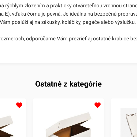
mä rýchlym zložením a prakticky otváreteľnou vrchnou stran
lna E), vďaka čomu je pevná. Je ideálna na bezpečnú preprav
ám poslúži aj na zákusky, koláčiky, pagáče alebo výslužku.
h rozmeroch, odporúčame Vám prezrieť aj ostatné krabice be
Ostatné z kategórie