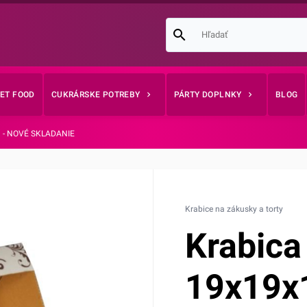
EET FOOD
CUKRÁRSKE POTREBY
PÁRTY DOPLNKY
BLOG
m - NOVÉ SKLADANIE
Krabice na zákusky a torty
Krabica
19x19x