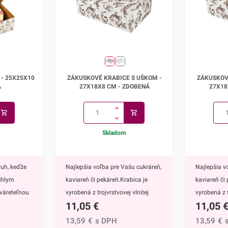
 krabice
Vám prezrieť aj ostatné krabice
vame v
bez uška.Krabice dodávame v
rozloženom stave!
- 25x25x10
Zákuskové krabice s uškom -
Zákuskov
 - 25X25X10
ZÁKUSKOVÉ KRABICE S UŠKOM -
ZÁKUSKOV
27x18x8 cm
A
27X18X8 CM - ZDOBENÁ
27X18
Skladom
ruh, keďže
Najlepšia voľba pre Vašu cukráreň,
Najlepšia v
chlym
kaviareň či pekáreň.Krabica je
kaviareň či
tváreteľnou
vyrobená z trojvrstvovej vlnitej
vyrobená z t
11,05
€
11,05
cu
lepenky (vlna E), takže je
lepenky (vln
 vlnitej
mimoriadne pevná. Vďaka
mimoriadne
13,59
€
s DPH
13,59
€