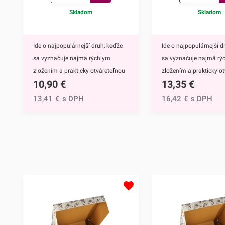
Skladom
Skladom
Ide o najpopulárnejší druh, keďže
Ide o najpopulárnejší d
sa vyznačuje najmä rýchlym
sa vyznačuje najmä rý
zložením a prakticky otváreteľnou
zložením a prakticky o
10,90
€
13,35
€
vrchnou stranou.Krabicu
vrchnou stranou.Krabi
vyrábame z trojvrstvovej vlnitej
vyrábame z trojvrstvovej
13,41
€
s DPH
16,42
€
s DPH
lepenky (vlna E), vďaka čomu je
lepenky (vlna E), vďaka
pevná. Je ideálna na bezpečnú
pevná. Je ideálna na 
prepravu a skladovanie
prepravu a skladovanie
cukroviniek a slaných
cukroviniek a slaných
pochutín.Odporúčame ju najmä na
pochutín.Odporúčame 
torty, ale výborne Vám poslúži aj
torty, ale výborne Vám 
na zákusky, koláčiky, pagáče alebo
na zákusky, koláčiky, p
výslužku.50 ks/bal.V prípade, že
výslužku.50 ks/bal.V pr
potrebujete tento typ krabice v
potrebujete tento typ kr
iných rozmeroch, odporúčame
iných rozmeroch, odp