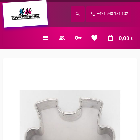
Zabudnuté heslo?
+421 948 181 102
E-mail
0,00
€
Nákupný košík je prázdny