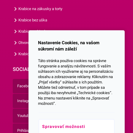
Krabice na zákusky a torty
Krabice bez uška
Krabice s okienkom
Nastavenie Cookies, na vašom
Otvorená krabica
súkromí nám záleží
Krabice s vlastným logom
Táto stránka používa cookies na správne
fungovanie a analýzu návštevnosti. S vaším
SOCIALNE SIETE
súhlasom ich využívame aj na personalizáciu
obsahu a zobrazovanie reklamy. Kliknutím na
„Prijať všetky“ súhlasíte s ich použitím.
Facebook
Môžete tiež odmietnuť, v tom prípade sa
použijú iba nevyhnutné „Technické cookies“.
Na zmenu nastavení kliknite na „Spravovať
Instagram
možnosti“.
Youtube
Spravovať možnosti
Prihlásenie do Newsletteru