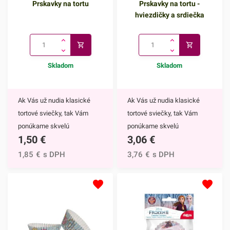
Prskavky na tortu
Prskavky na tortu -
hviezdičky a srdiečka
Skladom
Skladom
Ak Vás už nudia klasické
Ak Vás už nudia klasické
tortové sviečky, tak Vám
tortové sviečky, tak Vám
ponúkame skvelú
ponúkame skvelú
1,50
€
3,06
€
alternatívu. Prskavky na tortu
alternatívu. Prskavky na tortu
sú mimoriadne efektným
- hviezdičky a srdiečka sú
1,85
€
s DPH
3,76
€
s DPH
doplnkom nielen na torty, ale
mimoriadne efektným
môžete ich využiť aj na
doplnkom nielen na torty, ale
ozdobenie muffinov,
môžete ich využiť aj na
cupcakekov alebo iných
ozdobenie muffinov,
dezertov.Týmto skvelým
cupcakekov alebo iných
doplnkom ohúrite každého.
dezertov.Prskavky na tortu -