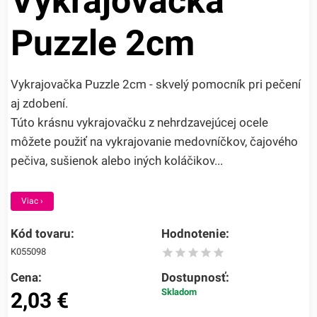
Vykrajovačka
Puzzle 2cm
Vykrajovačka Puzzle 2cm - skvelý pomocník pri pečení
aj zdobení.
Túto krásnu vykrajovačku z nehrdzavejúcej ocele
môžete použiť na vykrajovanie medovníčkov, čajového
pečiva, sušienok alebo iných koláčikov...
Viac ›
Kód tovaru:
Hodnotenie:
K055098
Cena:
Dostupnosť:
Skladom
2,03
€