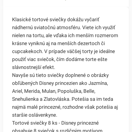
Klasické tortové sviečky dokážu vyčariť
nádhernú sviatočnú atmosféru. Viete ich využiť
nielen na tortu, ale vďaka ich menším rozmerom
krásne vyniknú aj na menších dezertoch či
cupcakekoch. V prípade väčšej torty je ideálne
použiť viac sviečok, čím dodáme torte ešte
slávnostnejší efekt.
Navyše sú tieto sviečky doplnené o obrázky
obľúbených Disney princezien ako Jazmína,
Ariel, Merida, Mulan, Popoluška, Belle,
Snehulienka a Zlatovláska. Potešia sa im teda
najmä malé princezné, rozhodne však potešia aj
staršie oslávenkyne.
Tortové sviečky 8 ks - Disney princezné
obsahuje 8 sviečok s rozličným motívom