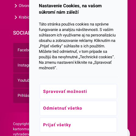
Nastavenie Cookies, na vašom
Otvorená krabica
súkromí nám záleží
Krabice s vlastným logom
Táto stránka používa cookies na správne
fungovanie a analýzu návštevnosti. S vaším
SOCIALNE SIETE
súhlasom ich využívame aj na personalizáciu
obsahu a zobrazovanie reklamy. Kliknutím na
„Prijať všetky“ súhlasíte s ich použitím.
Facebook
Môžete tiež odmietnuť, v tom prípade sa
použijú iba nevyhnutné „Technické cookies“.
Na zmenu nastavení kliknite na „Spravovať
Instagram
možnosti“.
Youtube
Spravovať možnosti
Prihlásenie do Newsletteru
Odmietnuť všetko
Copyright © 2026 -
Web vytvorila agentúra:
Prijať všetky
kartonmax.sk Všetky práva
NetLife Guru
vyhradené