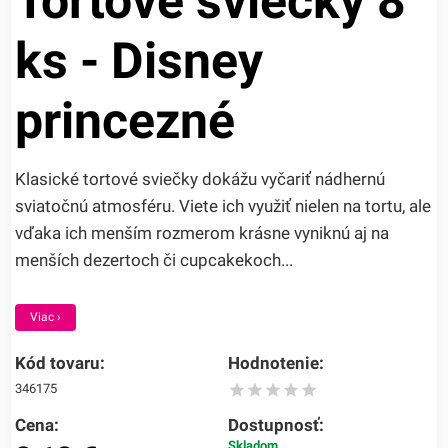
Tortové sviečky 8
ks - Disney
princezné
Klasické tortové sviečky dokážu vyčariť nádhernú
sviatočnú atmosféru. Viete ich využiť nielen na tortu, ale
vďaka ich menším rozmerom krásne vyniknú aj na
menších dezertoch či cupcakekoch...
Viac ›
Kód tovaru:
Hodnotenie:
346175
Cena:
Dostupnosť:
Skladom