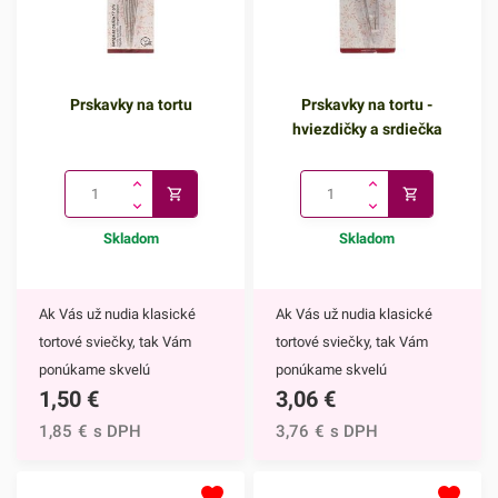
Prskavky na tortu
Prskavky na tortu -
hviezdičky a srdiečka
Skladom
Skladom
Ak Vás už nudia klasické
Ak Vás už nudia klasické
tortové sviečky, tak Vám
tortové sviečky, tak Vám
ponúkame skvelú
ponúkame skvelú
1,50
€
3,06
€
alternatívu. Prskavky na tortu
alternatívu. Prskavky na tortu
sú mimoriadne efektným
- hviezdičky a srdiečka sú
1,85
€
s DPH
3,76
€
s DPH
doplnkom nielen na torty, ale
mimoriadne efektným
môžete ich využiť aj na
doplnkom nielen na torty, ale