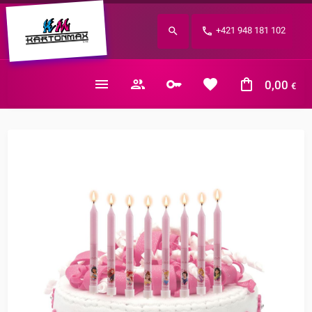
Zabudnuté heslo?
+421 948 181 102
E-mail
0,00
€
Nákupný košík je prázdny