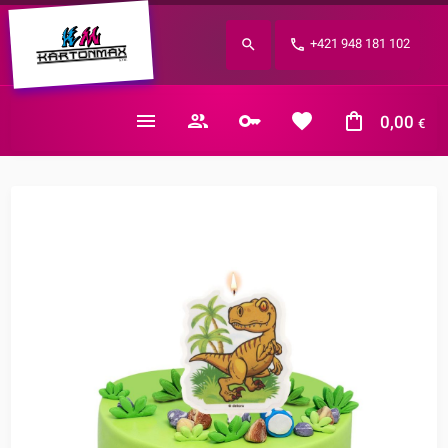
Zabudnuté heslo?
+421 948 181 102
E-mail
0,00
€
Nákupný košík je prázdny