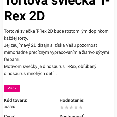
Tortová sviečka T-
Rex 2D
Tortová sviečka T-Rex 2D bude roztomilým doplnkom
každej torty.
Jej zaujímavý 2D dizajn si získa Vašu pozornosť
mimoriadne precíznym vypracovaním a žiarivo sýtymi
farbami.
Motívom sviečky je dinosaurus T-Rex, obľúbený
dinosaurus mnohých detí...
Viac ›
Kód tovaru:
Hodnotenie:
345386
Cena:
Dostupnosť: