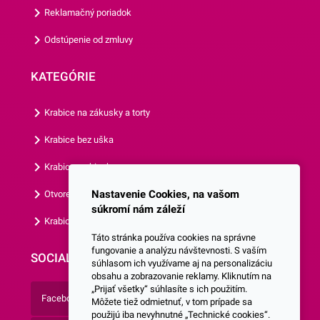
Vám aj ostatné motívy
Reklamačný poriadok
našich košíčkov.
Odstúpenie od zmluvy
KATEGÓRIE
Krabice na zákusky a torty
Krabice bez uška
Krabice s okienkom
Nastavenie Cookies, na vašom
Otvorená krabica
súkromí nám záleží
Krabice s vlastným logom
Táto stránka používa cookies na správne
fungovanie a analýzu návštevnosti. S vaším
SOCIALNE SIETE
súhlasom ich využívame aj na personalizáciu
obsahu a zobrazovanie reklamy. Kliknutím na
„Prijať všetky“ súhlasíte s ich použitím.
Facebook
Môžete tiež odmietnuť, v tom prípade sa
použijú iba nevyhnutné „Technické cookies“.