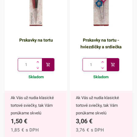
Prskavky na tortu
Prskavky na tortu -
hviezdičky a srdiečka
Skladom
Skladom
Ak Vás už nudia klasické
Ak Vás už nudia klasické
tortové sviečky, tak Vám
tortové sviečky, tak Vám
ponúkame skvelú
ponúkame skvelú
1,50
€
3,06
€
alternatívu. Prskavky na tortu
alternatívu. Prskavky na tortu
sú mimoriadne efektným
- hviezdičky a srdiečka sú
1,85
€
s DPH
3,76
€
s DPH
doplnkom nielen na torty, ale
mimoriadne efektným