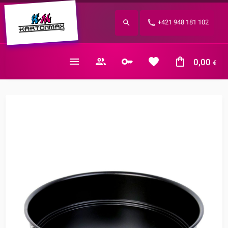
Zabudnuté heslo?
+421 948 181 102
E-mail
0,00
€
Nákupný košík je prázdny