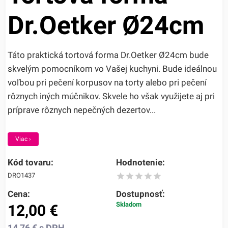
Dr.Oetker Ø24cm
Táto praktická tortová forma Dr.Oetker Ø24cm bude
skvelým pomocníkom vo Vašej kuchyni. Bude ideálnou
voľbou pri pečení korpusov na torty alebo pri pečení
rôznych iných múčnikov. Skvele ho však využijete aj pri
príprave rôznych nepečných dezertov...
Viac ›
Kód tovaru:
Hodnotenie:
DRO1437
Cena:
Dostupnosť:
Skladom
12,00
€
14,76
€
s DPH